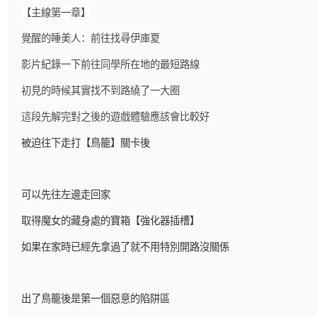
【主線第一章】
覺醒的睡美人：前往找尋伊庫夏
影片紀錄一下前往同學所在地的最短路線
初見的時候其實找不到路繞了一大圈
這段先解完對之後的遊戲體驗應該會比較好
被迫往下走打【鳥籠】關卡後
可以先往左邊走回家
取得魔女的藏身處的寶箱【強化器插槽】
如果在家時已經先拿過了就不用特別開路沒關係
出了鳥籠後是第一個惡意的陷阱區