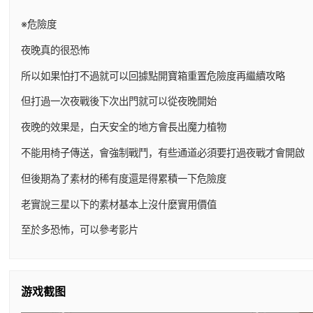
※危險度
夜晚真的很恐怖
所以如果怕打不過就可以回據點開寶箱重置危險度再繼續攻略
但打過一次夜戰後下次出門就可以從夜晚開始
夜晚的效果是，白天安全的地方會長出魔力植物
不能用椅子傳送，會強制戰鬥，有些通道必須要打過夜戰才會開啟
但後期為了素材的稀有度還是得累積一下危險度
老實說三星以下的素材基本上沒什麼實用價值
至於多恐怖，可以參考影片
游戏截图