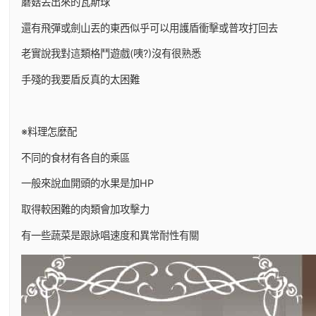
蘑菇丟出來的瓦斯球
還有飛彈或劍山丟的東西似乎可以用護盾衝擊或普攻打回去
老實說我對這類格鬥遊戲(咦?)沒有很熟悉
手殘的我要盾反真的太困難
※料理怎麼配
不同的食材有各自的乘區
一般來說血開頭的水果是加HP
取得較困難的肉類會加攻擊力
有一些蔬菜是跟詠唱速度和異常耐性有關