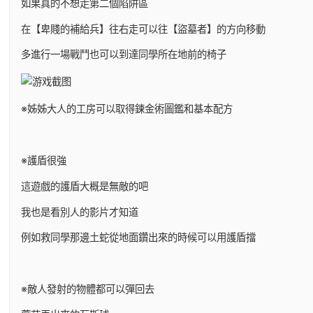
如果真的不想走第二個陷阱區
在【卑賤的補給兵】往右走可以往【盜墓者】的方向移動
多進行一場戰鬥也可以到達同學所在地前的椅子
※姊姊大人的工房可以取得鍊金術圖鑑和基本配方
※護盾很強
這遊戲的護盾大概是無敵的吧
我也是看別人的影片才知道
例如救同學那邊土蛇從地面鑽出來的時候可以用護盾擋
※敵人發射的物體都可以彈回去