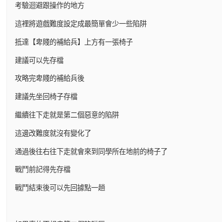
考驗迴避跟操作的地方
這裡將遊戲難度設定成最簡單會少一些陷阱
抵達【卑賤的補給兵】上方有一張椅子
建議可以先存檔
攻略完卑賤的補給兵後
建議先坐回椅子存檔
繼續往下走就是第二個惡意的陷阱
這邊改難度就沒有變化了
通過後往右往下走就會來到同學所在地前的椅子了
戰鬥前記得先存檔
戰鬥結束後可以先回據點一趟