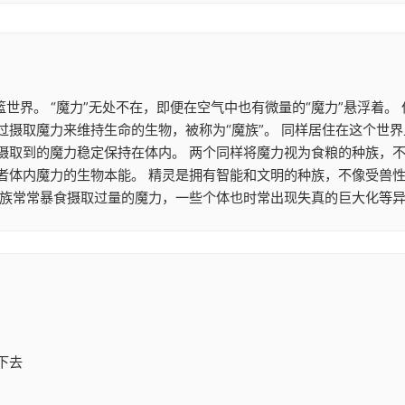
篮世界。 “魔力”无处不在，即便在空气中也有微量的“魔力”悬浮着
摄取魔力来维持生命的生物，被称为“魔族”。 同样居住在这个世界
摄取到的魔力稳定保持在体内。 两个同样将魔力视为食粮的种族，
者体内魔力的生物本能。 精灵是拥有智能和文明的种族，不像受兽
魔族常常暴食摄取过量的魔力，一些个体也时常出现失真的巨大化等异
下去