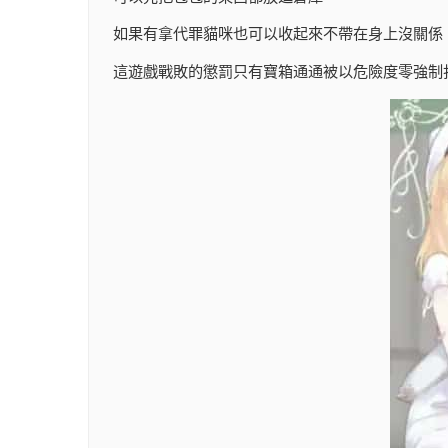
如果有拿代罪貓咪也可以收起來不帶在身上沒關係
這遊戲戰敗的懲罰只有寶箱通通被以危險度零強制