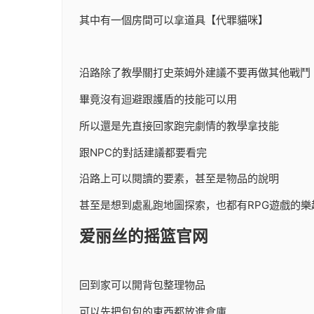
其中有一個房間可以拿道具【代罪貓咪】
沿路除了教學關打史萊姆外建議不要再做其他戰鬥
畢竟沒有迴避跟護盾的技能可以用
所以還是先直接回家跑完劇情的教學拿技能
跟NPC的對話建議都要看完
沿路上可以閱讀的要素，甚至是物品的說明
甚至是想到處亂跑地圖探索，也都有RPG遊戲的樂
爱丽丝的摇篮官网
回到家可以開背包整理物品
可以先把包包的東西都放進倉庫