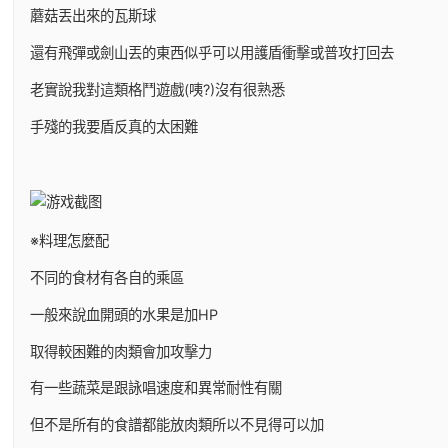
蘑菇丟出來的瓦斯球
還有飛彈或劍山丟的東西似乎可以用護盾衝擊或普攻打回去
老實說我對這類格鬥遊戲(咦?)沒有很熟悉
手殘的我要盾反真的太困難
※料理怎麼配
不同的食材有各自的乘區
一般來說血開頭的水果是加HP
取得較困難的肉類會加攻擊力
有一些蔬菜是跟詠唱速度和異常耐性有關
但不是所有的食譜都能放肉類所以不見得可以加