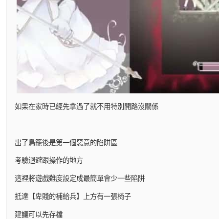
如果在家時已經先拿過了就不用特別開路沒關係
出了鳥籠後是第一個惡意的陷阱區
考驗迴避跟操作的地方
這裡將遊戲難度設定成最簡單會少一些陷阱
抵達【卑賤的補給兵】上方有一張椅子
建議可以先存檔