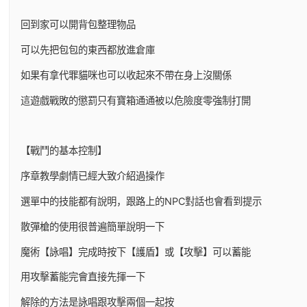
回到家可以開背包整理物品
可以先把包包的東西都放進倉庫
如果有拿代罪貓咪也可以收起來不帶在身上沒關係
這遊戲戰敗的懲罰只有寶箱通通被以危險度零強制打開
【戰鬥的基本控制】
序章教學劇情已經大致介紹過操作
選單中的技能都有說明，跟路上的NPC對話也會看到提示
散彈槍的使用很普遍簡單說明一下
魔術【詠唱】完成時按下【護盾】或【攻擊】可以蓄能
用攻擊蓄能完會直接先揮一下
解除的方法是詠唱跟攻擊兩個一起按