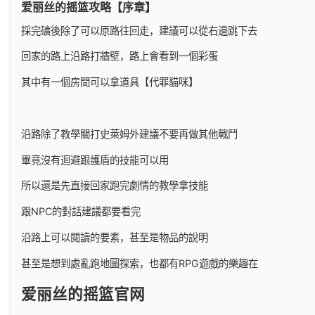
爱丽丝的摇篮攻略【序章】
採完礦後除了可以原路往回走，建議可以從右邊跳下去
回家的路上沿路打牆壁，路上會看到一個彩蛋
其中有一個房間可以拿道具【代罪貓咪】
沿路除了教學關打史萊姆外建議不要再做其他戰鬥
畢竟沒有迴避跟護盾的技能可以用
所以還是先直接回家跑完劇情的教學拿技能
跟NPC的對話建議都要看完
沿路上可以閱讀的要素，甚至是物品的說明
甚至是想到處亂跑地圖探索，也都有RPG遊戲的樂趣在
爱丽丝的摇篮官网