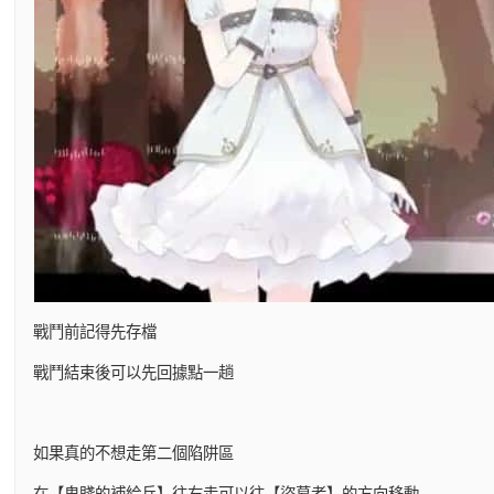
戰鬥前記得先存檔
戰鬥結束後可以先回據點一趟
如果真的不想走第二個陷阱區
在【卑賤的補給兵】往右走可以往【盜墓者】的方向移動