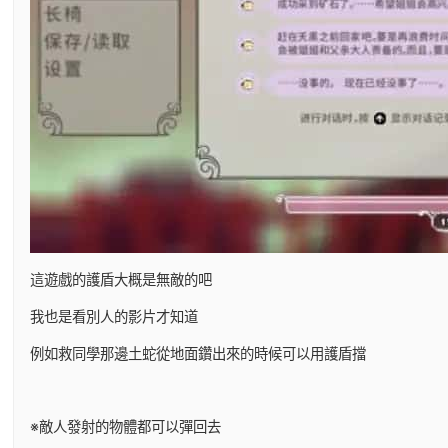
這遊戲的護盾大概是無敵的吧
我也是看別人的影片才知道
例如救同學那邊土蛇從地面鑽出來的時候可以用護盾擋
※敵人發射的物體都可以彈回去