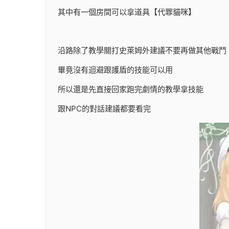
其中有一個房間可以拿道具【代罪貓咪】
沿路除了教學關打史萊姆外建議不要再做其他戰鬥
畢竟沒有迴避跟護盾的技能可以用
所以還是先直接回家跑完劇情的教學拿技能
跟NPC的對話建議都要看完