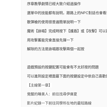
序章教學劇情已經大致介紹過操作
選單中的技能都有說明，跟路上的NPC對話也會看
散彈槍的使用很普遍簡單說明一下
魔術【詠唱】完成時按下【護盾】或【攻擊】可以
用攻擊蓄能完會直接先揮一下
解除的方法是詠唱跟攻擊兩個一起按
遊戲預設的按鍵配置可能會有不太好按的問題
可以進到設定裡面最下面的按鍵設定中依自己喜歡
【主線第一章】
覺醒的睡美人：前往找尋伊庫夏
影片紀錄一下前往同學所在地的最短路線