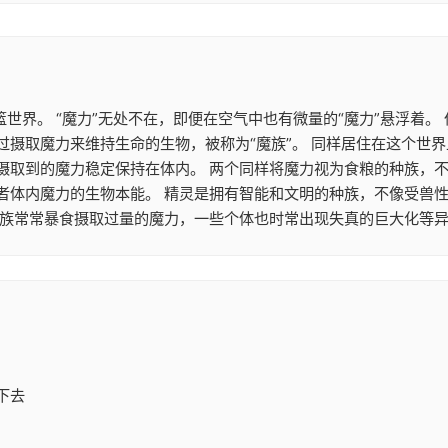
篮世界。 “魔力”无处不在，即便在空气中也有微量的“魔力”悬浮着
摄取魔力来维持生命的生物，被称为“魔族”。 同样居住在这个世界
摄取到的魔力稳定保持在体内。 两个同样将魔力视为食粮的种族，
者体内魔力的生物本能。 精灵是拥有智能和文明的种族，不像受兽
魔族常常暴食摄取过量的魔力，一些个体也时常出现失真的巨大化等异
下去