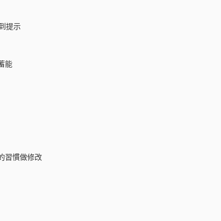
到提示
蓄能
的習慣做修改