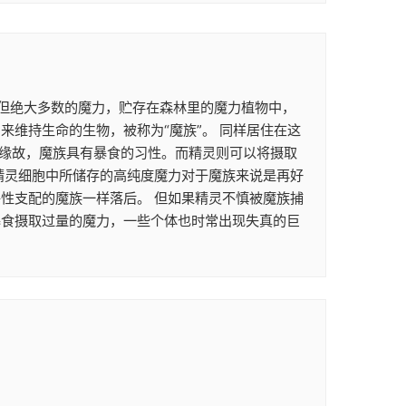
。 但绝大多数的魔力，贮存在森林里的魔力植物中，
维持生命的生物，被称为“魔族”。 同样居住在这
的缘故，魔族具有暴食的习性。而精灵则可以将摄取
精灵细胞中所储存的高纯度魔力对于魔族来说是再好
性支配的魔族一样落后。 但如果精灵不慎被魔族捕
暴食摄取过量的魔力，一些个体也时常出现失真的巨