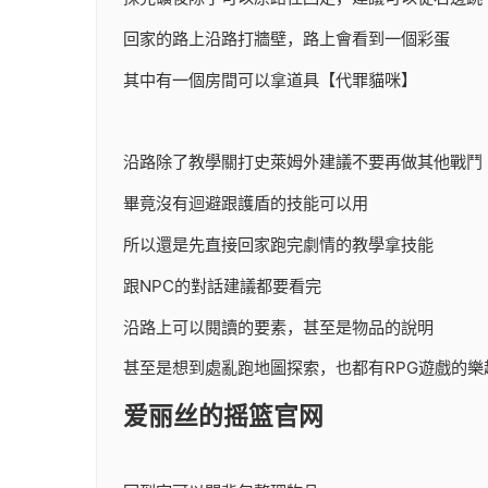
回家的路上沿路打牆壁，路上會看到一個彩蛋
其中有一個房間可以拿道具【代罪貓咪】
沿路除了教學關打史萊姆外建議不要再做其他戰鬥
畢竟沒有迴避跟護盾的技能可以用
所以還是先直接回家跑完劇情的教學拿技能
跟NPC的對話建議都要看完
沿路上可以閱讀的要素，甚至是物品的說明
甚至是想到處亂跑地圖探索，也都有RPG遊戲的樂
爱丽丝的摇篮官网