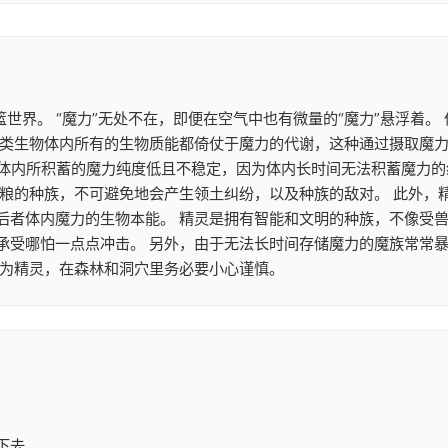
篮世界。 “魔力”无处不在，即便在空气中也有微量的“魔力”悬浮着
类生物体内所有的生物质能都倚仗于魔力的代谢，这种通过摄取魔力来
魔族体内所积蓄的魔力纯度低且不稳定，因为体内长时间无法积蓄魔力
食粮的种族，不可避免地会产生领土纠纷，以及种族的敌对。 此外，
后者体内魔力的生物本能。 精灵是拥有智能和文明的种族，不像受兽
承受哪怕一点点冲击。 另外，由于无法长时间存储魔力的魔族常常
作为精灵，在森林和洞穴里务必要小心谨慎。
下去