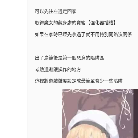
可以先往左邊走回家
取得魔女的藏身處的寶箱【強化器插槽】
如果在家時已經先拿過了就不用特別開路沒關係
出了鳥籠後是第一個惡意的陷阱區
考驗迴避跟操作的地方
這裡將遊戲難度設定成最簡單會少一些陷阱