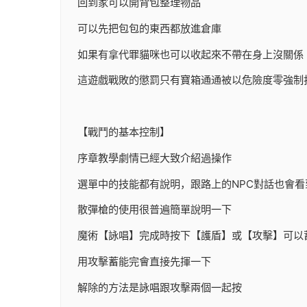
回到家可以開背包整理物品
可以先把包包的東西都放進倉庫
如果有拿代罪貓咪也可以收起來不帶在身上沒關係
這遊戲戰敗的懲罰只有寶箱通通被以危險度零強制
【戰鬥的基本控制】
序章教學劇情已經大致介紹過操作
選單中的技能都有說明，跟路上的NPC對話也會看
散彈槍的使用很普遍簡單說明一下
魔術【詠唱】完成時按下【護盾】或【攻擊】可以
用攻擊蓄能完會直接先揮一下
解除的方法是詠唱跟攻擊兩個一起按