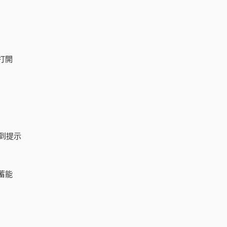
打開
到提示
蓄能