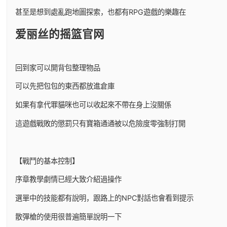
甚至是想到處亂跑地圖探索，也都有RPG遊戲的樂趣在
爱丽丝的摇篮官网
回到家可以開背包整理物品
可以先把包包的東西都放進倉庫
如果有拿代罪貓咪也可以收起來不帶在身上沒關係
這遊戲戰敗的懲罰只有寶箱通通被以危險度零強制打開
【戰鬥的基本控制】
序章教學劇情已經大致介紹過操作
選單中的技能都有說明，跟路上的NPC對話也會看到提示
散彈槍的使用很普遍簡單說明一下