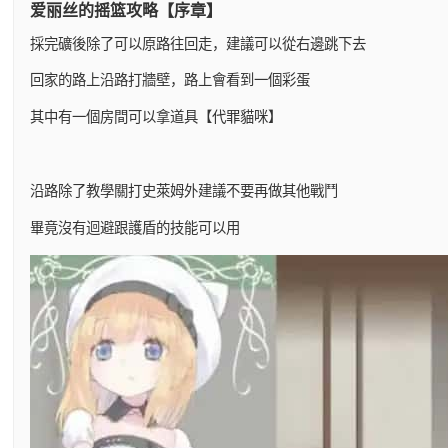
爱丽丝的摇篮攻略【序章】
採完礦後除了可以原路往回走，建議可以從右邊跳下去
回家的路上沿路打牆壁，路上會看到一個彩蛋
其中有一個房間可以拿道具【代罪貓咪】
沿路除了教學關打史萊姆外建議不要再做其他戰鬥
畢竟沒有迴避跟護盾的技能可以用