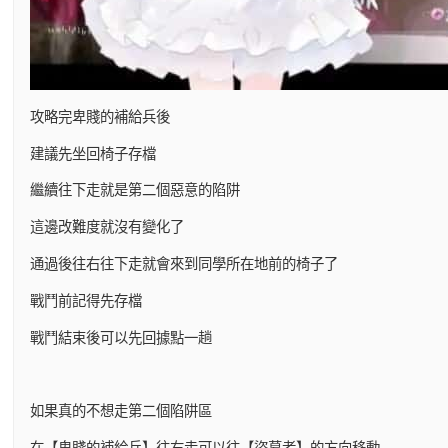
攻略完卑賤的補給兵後
建議先坐回椅子存檔
繼續往下走就是第二個惡意的陷阱
這邊改難度就沒有變化了
通過後往右往下走就會來到同學所在地前的椅子了
戰鬥前記得先存檔
戰鬥結束後可以先回據點一趟
如果真的不想走第二個陷阱區
在【卑賤的補給兵】往右走可以往【盜墓者】的方向移動