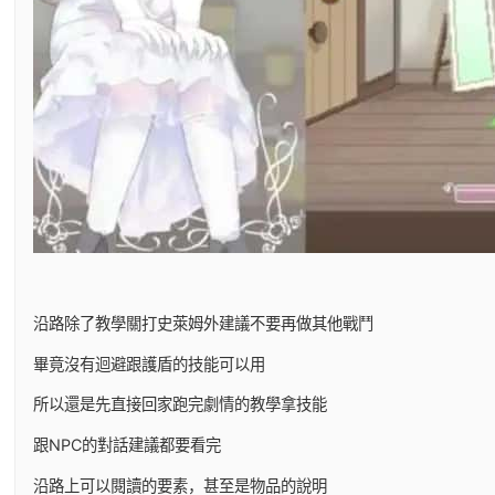
沿路除了教學關打史萊姆外建議不要再做其他戰鬥
畢竟沒有迴避跟護盾的技能可以用
所以還是先直接回家跑完劇情的教學拿技能
跟NPC的對話建議都要看完
沿路上可以閱讀的要素，甚至是物品的說明