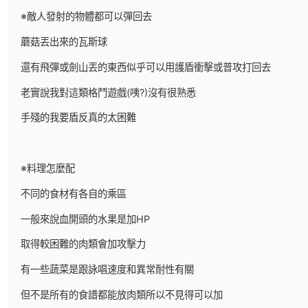
※敵人發射的物體都可以彈回去
蘑菇丟出來的瓦斯球
還有飛彈或劍山丟的東西似乎可以用護盾衝擊或普攻打回去
老實說我對這類格鬥遊戲(咦?)沒有很熟悉
手殘的我要盾反真的太困難
※料理怎麼配
不同的食材有各自的乘區
一般來說血開頭的水果是加HP
取得較困難的肉類會加攻擊力
有一些蔬菜是跟詠唱速度和異常耐性有關
但不是所有的食譜都能放肉類所以不見得可以加