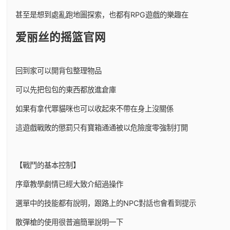
甚至是想到處亂跑地圖探索，也都有RPG遊戲的樂趣在
爱丽丝的摇篮官网
回到家可以開背包整理物品
可以先把包包的東西都放進倉庫
如果有拿代罪貓咪也可以收起來不帶在身上沒關係
這遊戲戰敗的懲罰只有寶箱通通被以危險度零強制打開
【戰鬥的基本控制】
序章教學劇情已經大致介紹過操作
選單中的技能都有說明，跟路上的NPC對話也會看到提示
散彈槍的使用很普遍簡單說明一下