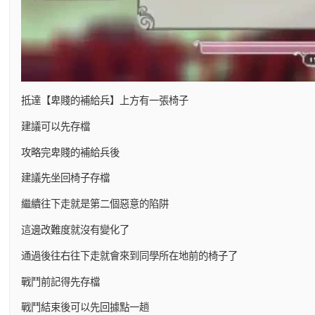
抵達【卑賤的補給兵】上方有一張椅子
建議可以先存檔
攻略完卑賤的補給兵後
建議先坐回椅子存檔
繼續往下走就是第二個惡意的陷阱
這邊改難度就沒有變化了
通過後往右往下走就會來到同學所在地前的椅子了
戰鬥前記得先存檔
戰鬥結束後可以先回據點一趟