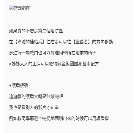
如果真的不想走第二個陷阱區
在【卑賤的補給兵】往右走可以往【盜墓者】的方向移動
多進行一場戰鬥也可以到達同學所在地前的椅子
※姊姊大人的工房可以取得鍊金術圖鑑和基本配方
※護盾很強
這遊戲的護盾大概是無敵的吧
我也是看別人的影片才知道
例如救同學那邊土蛇從地面鑽出來的時候可以用護盾擋