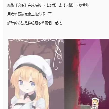
魔術【詠唱】完成時按下【護盾】或【攻擊】可以蓄能
用攻擊蓄能完會直接先揮一下
解除的方法是詠唱跟攻擊兩個一起按