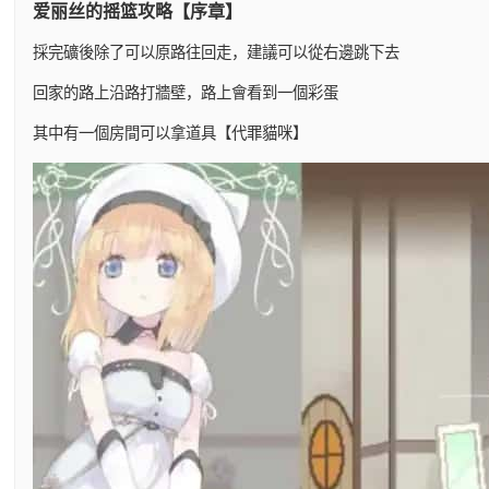
爱丽丝的摇篮攻略【序章】
採完礦後除了可以原路往回走，建議可以從右邊跳下去
回家的路上沿路打牆壁，路上會看到一個彩蛋
其中有一個房間可以拿道具【代罪貓咪】