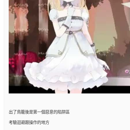
出了鳥籠後是第一個惡意的陷阱區
考驗迴避跟操作的地方