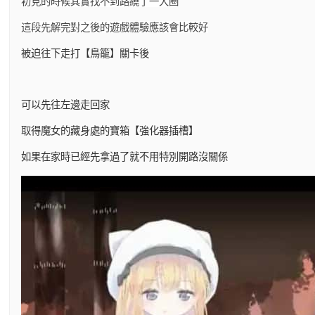
初見的時候其實找不到路繞了一大圈
這段先解完對之後的遊戲體驗應該會比較好
被迫往下走打【鳥籠】關卡後
可以先往左邊走回家
取得魔女的藏身處的寶箱【強化器插槽】
如果在家時已經先拿過了就不用特別開路沒關係