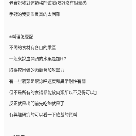
老實說我對這類格鬥遊戲(咦?)沒有很熟悉
手殘的我要盾反真的太困難
※料理怎麼配
不同的食材有各自的乘區
一般來說血開頭的水果是加HP
取得較困難的肉類會加攻擊力
有一些蔬菜是跟詠唱速度和異常耐性有關
但不是所有的食譜都能放肉類所以不見得可以加
反正就是出門前先吃飽就是了
有興趣研究的可以看一下維基的資料