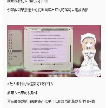
我也是看別人的影片才知道
例如救同學那邊土蛇從地面鑽出來的時候可以用護盾擋
※敵人發射的物體都可以彈回去
蘑菇丟出來的瓦斯球
還有飛彈或劍山丟的東西似乎可以用護盾衝擊或普攻打回去