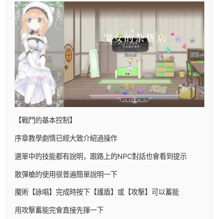
【戰鬥的基本控制】
序章教學劇情已經大致介紹過操作
選單中的技能都有說明，跟路上的NPC對話也會看到提示
散彈槍的使用很普遍簡單說明一下
魔術【詠唱】完成時按下【護盾】或【攻擊】可以蓄能
用攻擊蓄能完會直接先揮一下