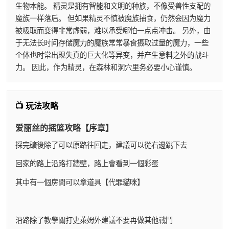
生物本能。 精灵是拥有智能和文明的种族，不像受兽性支配的
魔族一样落后。 但如果精灵不慎被魔族捕食，仍然会因为魔力
被吸取而变得非常虚弱，难以承受哪怕一点点冲击。 另外，由
于无法长时间存储魔力的魔族常常暴食摄取过量的魔力，一些
个体也时常出现失真的巨大化等异变，并产生意料之外的战斗
力。 因此，作为精灵，在森林和洞穴里务必要小心谨慎。
📺 玩法攻略
爱丽丝的摇篮攻略【序章】
採完礦後除了可以原路往回走，建議可以從右邊跳下去
回家的路上沿路打牆壁，路上會看到一個彩蛋
其中有一個房間可以拿道具【代罪貓咪】
沿路除了教學關打史萊姆外建議不要再做其他戰鬥