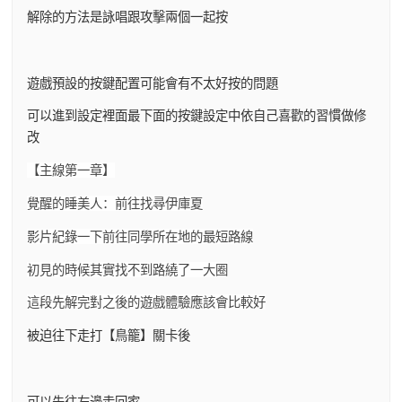
解除的方法是詠唱跟攻擊兩個一起按
遊戲預設的按鍵配置可能會有不太好按的問題
可以進到設定裡面最下面的按鍵設定中依自己喜歡的習慣做修
改
【主線第一章】
覺醒的睡美人：前往找尋伊庫夏
影片紀錄一下前往同學所在地的最短路線
初見的時候其實找不到路繞了一大圈
這段先解完對之後的遊戲體驗應該會比較好
被迫往下走打【鳥籠】關卡後
可以先往左邊走回家