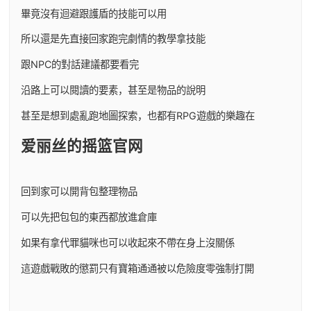
畢竟沒有迴避跟護盾的技能可以用
所以還是先直接回家跑完劇情的教學拿技能
跟NPC的對話建議都要看完
沿路上可以閱讀的要素，甚至是物品的說明
甚至是想到處亂跑地圖探索，也都有RPG遊戲的樂趣在
爱丽丝的摇篮官网
回到家可以開背包整理物品
可以先把包包的東西都放進倉庫
如果有拿代罪貓咪也可以收起來不帶在身上沒關係
這遊戲戰敗的懲罰只有寶箱通通被以危險度零強制打開