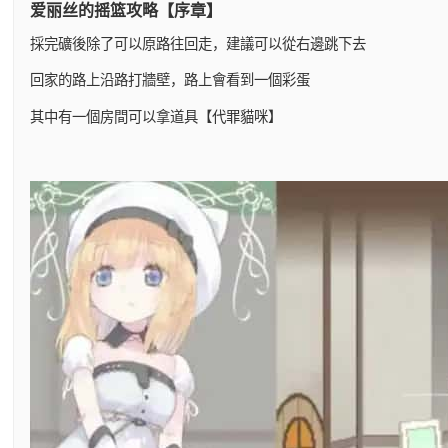
爱丽丝的摇篮攻略【序章】
採完礦後除了可以原路往回走，建議可以從右邊跳下去
回家的路上沿路打牆壁，路上會看到一個彩蛋
其中有一個房間可以拿道具【代罪貓咪】