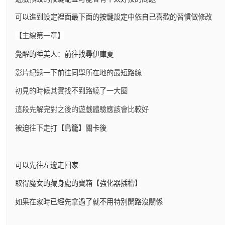
可以進到設定裡面最下面的按鍵設定中依自己喜歡的習慣做修改
【主線第一章】
覺醒的睡美人：前往找尋伊庫夏
影片紀錄一下前往同學所在地的最短路線
初見的時候其實找不到路繞了一大圈
這段先解完對之後的遊戲體驗應該會比較好
被迫往下走打【鳥籠】關卡後
可以先往左邊走回家
取得魔女的藏身處的寶箱【強化器插槽】
如果在家時已經先拿過了就不用特別開路沒關係