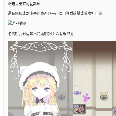
蘑菇丟出來的瓦斯球
還有飛彈或劍山丟的東西似乎可以用護盾衝擊或普攻打回去
老實說我對這類格鬥遊戲(咦?)沒有很熟悉