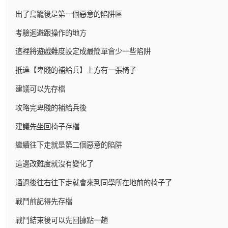
出了鳥籠後是第一個惡意的陷阱區
考驗迴避跟操作的地方
這裡將遊戲難度設定成最簡單會少一些陷阱
抵達【卑賤的補給兵】上方有一張椅子
建議可以先存檔
攻略完卑賤的補給兵後
建議先坐回椅子存檔
繼續往下走就是第二個惡意的陷阱
這邊改難度就沒有變化了
通過後往右往下走就會來到同學所在地前的椅子了
戰鬥前記得先存檔
戰鬥結束後可以先回據點一趟