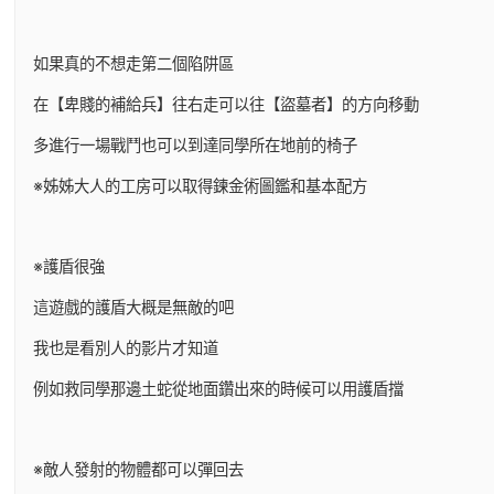
如果真的不想走第二個陷阱區
在【卑賤的補給兵】往右走可以往【盜墓者】的方向移動
多進行一場戰鬥也可以到達同學所在地前的椅子
※姊姊大人的工房可以取得鍊金術圖鑑和基本配方
※護盾很強
這遊戲的護盾大概是無敵的吧
我也是看別人的影片才知道
例如救同學那邊土蛇從地面鑽出來的時候可以用護盾擋
※敵人發射的物體都可以彈回去