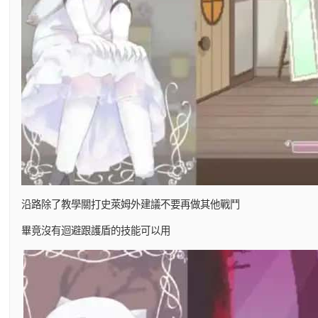
沿路除了教學關打史萊姆外建議不要再做其他戰鬥
畢竟沒有迴避跟護盾的技能可以用