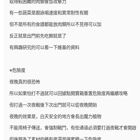
取得較困難的肉類會加攻擊力
有一些蔬菜是跟詠唱速度和異常耐性有關
但不是所有的食譜都能放肉類所以不見得可以加
反正就是出門前先吃飽就是了
有興趣研究的可以看一下維基的資料
※危險度
夜晚真的很恐怖
所以如果怕打不過就可以回據點開寶箱重置危險度再繼續攻略
但打過一次夜戰後下次出門就可以從夜晚開始
夜晚的效果是，白天安全的地方會長出魔力植物
不能用椅子傳送，會強制戰鬥，有些通道必須要打過夜戰才會開啟
但後期為了素材的稀有度還是得累積一下危險度