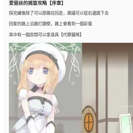
爱丽丝的摇篮攻略【序章】
採完礦後除了可以原路往回走，建議可以從右邊跳下去
回家的路上沿路打牆壁，路上會看到一個彩蛋
其中有一個房間可以拿道具【代罪貓咪】