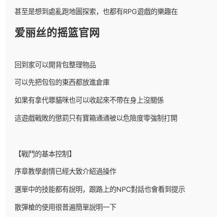
甚至是想到處亂跑地圖探索，也都有RPG遊戲的樂趣在
爱丽丝的摇篮官网
回到家可以開背包整理物品
可以先把包包的東西都放進倉庫
如果有拿代罪貓咪也可以收起來不帶在身上沒關係
這遊戲戰敗的懲罰只有寶箱通通被以危險度零強制打開
【戰鬥的基本控制】
序章教學劇情已經大致介紹過操作
選單中的技能都有說明，跟路上的NPC對話也會看到提示
散彈槍的使用很普遍簡單說明一下