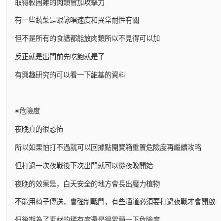
取得較困難的肉類會加攻擊力
有一些蔬菜是跟詠唱速度和異常耐性有關
但不是所有的食譜都能放肉類所以不見得可以加
反正就是出門前先吃飽就是了
有興趣研究的可以看一下維基的資料
※危險度
夜晚真的很恐怖
所以如果怕打不過就可以回據點開寶箱重置危險度再繼續攻略
但打過一次夜戰後下次出門就可以從夜晚開始
夜晚的效果是，白天安全的地方會長出魔力植物
不能用椅子傳送，會強制戰鬥，有些通道必須要打過夜戰才會開啟
但後期為了素材的稀有度還是得累積一下危險度