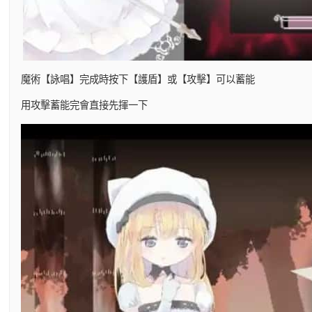
魔術【詠唱】完成時按下【護盾】或【攻擊】可以蓄能
用攻擊蓄能完會直接先揮一下