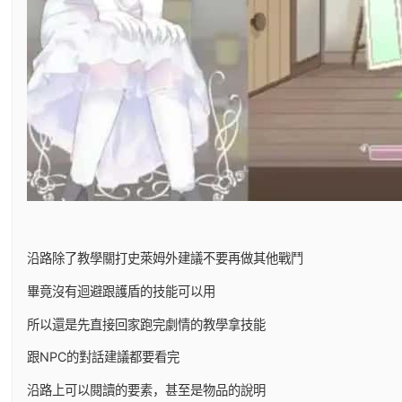
沿路除了教學關打史萊姆外建議不要再做其他戰鬥
畢竟沒有迴避跟護盾的技能可以用
所以還是先直接回家跑完劇情的教學拿技能
跟NPC的對話建議都要看完
沿路上可以閱讀的要素，甚至是物品的說明