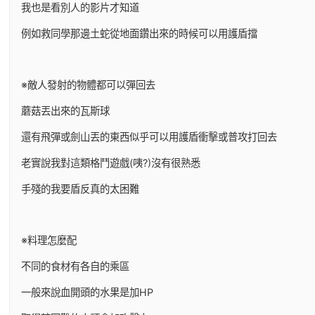
我也是看別人的影片才知道
例如救同學那邊土蛇從地面鑽出來的時候可以用護盾擋
※敵人發射的物體都可以彈回去
蘑菇丟出來的瓦斯球
還有飛彈或劍山丟的東西似乎可以用護盾衝擊或普攻打回去
老實說我對這類格鬥遊戲(咦?)沒有很熟悉
手殘的我要盾反真的太困難
※料理怎麼配
不同的食材有各自的乘區
一般來說血開頭的水果是加HP