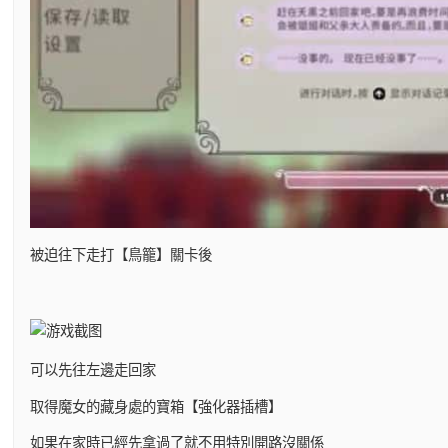
被迫往下走打【鳥籠】關卡後
可以先往左邊走回家
取得魔女的藏身處的寶箱【強化器插槽】
如果在家時已經先拿過了就不用特別開路沒關係