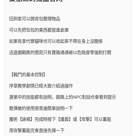
回到家可以開背包整理物品
可以先把包包的東西都放進倉庫
如果有拿代罪貓咪也可以收起來不帶在身上沒關係
這遊戲戰敗的懲罰只有寶箱通通被以危險度零強制打開
【戰鬥的基本控制】
序章教學劇情已經大致介紹過操作
選單中的技能都有說明，跟路上的NPC對話也會看到提示
散彈槍的使用很普遍簡單說明一下
魔術【詠唱】完成時按下【護盾】或【攻擊】可以蓄能
用攻擊蓄能完會直接先揮一下