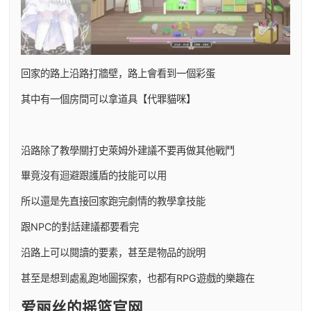
回家的路上沿路打牆壁，路上會看到一個彩蛋
其中有一個房間可以拿道具【代罪貓咪】
沿路除了教學關打史萊姆外建議不要再做其他戰鬥
畢竟沒有迴避跟護盾的技能可以用
所以還是先直接回家跑完劇情的教學拿技能
跟NPC的對話建議都要看完
沿路上可以閱讀的要素，甚至是物品的說明
甚至是想到處亂跑地圖探索，也都有RPG遊戲的樂趣在
爱丽丝的摇篮官网