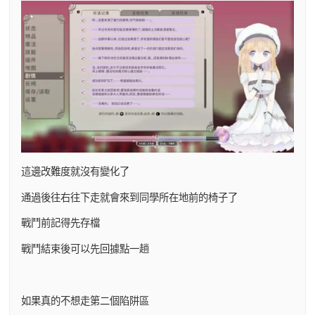
這邊改難度就沒有變化了
通過後往右往下走就會來到同學所在地前的椅子了
戰鬥前記得先存檔
戰鬥結束後可以先回據點一趟
如果真的不想走第二個陷阱區