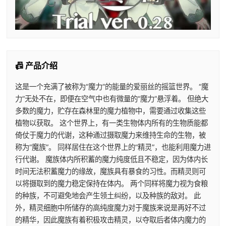
📠 产品介绍
这是一个充满了被称为“魔力”的能量的爱丽丝的摇篮世界。 “魔
力”无处不在，即便在空气中也有微量的“魔力”悬浮着。 但绝大
多数的魔力，贮存在森林里的魔力植物中，需要通过收集这些
植物以获取。 这个世界上，有一类生物体内所有的生物质能都
倚仗于魔力的代谢，这种通过摄取魔力来维持生命的生物，被
称为“魔族”。 同样居住在这个世界上的“精灵”，也能利用魔力进
行代谢。 魔族体内所积蓄的魔力纯度低且不稳定，因为体内长
时间无法积蓄魔力的缘故，魔族具有暴食的习性。而精灵则可
以将摄取到的魔力稳定保持在体内。 两个同样将魔力视为食粮
的种族，不可避免地会产生领土纠纷，以及种族的敌对。 此
外，精灵细胞中所储存的高纯度魔力对于魔族来说是再好不过
的精华，因此魔族有着积极攻击精灵，以夺取后者体内魔力的