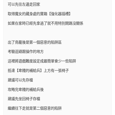
可以先往左邊走回家
取得魔女的藏身處的寶箱【強化器插槽】
如果在家時已經先拿過了就不用特別開路沒關係
出了鳥籠後是第一個惡意的陷阱區
考驗迴避跟操作的地方
這裡將遊戲難度設定成最簡單會少一些陷阱
抵達【卑賤的補給兵】上方有一張椅子
建議可以先存檔
攻略完卑賤的補給兵後
建議先坐回椅子存檔
繼續往下走就是第二個惡意的陷阱