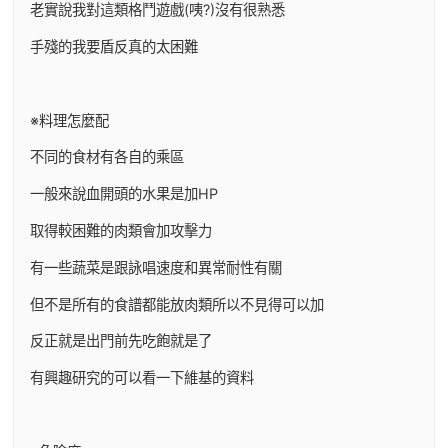
老實說我對這類格鬥遊戲(咦?)沒有很熟悉
手殘的我要盾反真的太困難
※料理怎麼配
不同的食材有各自的乘區
一般來說血開頭的水果是加HP
取得較困難的肉類會加攻擊力
有一些蔬菜是跟詠唱速度和異常耐性有關
但不是所有的食譜都能放肉類所以不見得可以加
反正就是出門前先吃飽就是了
有興趣研究的可以看一下維基的資料