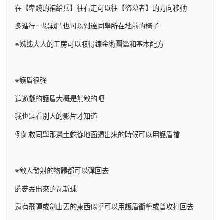
在【卑賤的補給兵】往右走可以往【盜墓者】的方向移動
多進行一場戰鬥也可以到達同學所在地前的椅子
※姊姊大人的工房可以取得鍊金術圖鑑和基本配方
※護盾很強
這遊戲的護盾大概是無敵的吧
我也是看別人的影片才知道
例如救同學那邊土蛇從地面鑽出來的時候可以用護盾擋
※敵人發射的物體都可以彈回去
蘑菇丟出來的瓦斯球
還有飛彈或劍山丟的東西似乎可以用護盾衝擊或普攻打回去