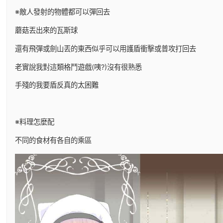
※敵人發射的物體都可以彈回去
蘑菇丟出來的瓦斯球
還有飛彈或劍山丟的東西似乎可以用護盾衝擊或普攻打回去
老實說我對這類格鬥遊戲(咦?)沒有很熟悉
手殘的我要盾反真的太困難
※料理怎麼配
不同的食材有各自的乘區