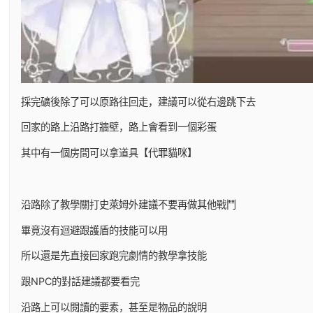
採完礦後除了可以原路往回走，建議可以從右邊跳下去
回家的路上沿路打牆壁，路上會看到一個彩蛋
其中有一個房間可以拿道具【代罪貓咪】
沿路除了教學關打史萊姆外建議不要再做其他戰鬥
畢竟沒有迴避跟護盾的技能可以用
所以還是先直接回家跑完劇情的教學拿技能
跟NPC的對話建議都要看完
沿路上可以閱讀的要素，甚至是物品的說明