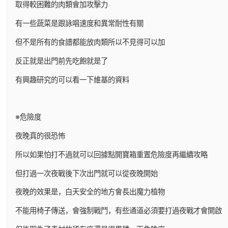
取得較困難的肉類會加攻擊力
有一些蔬菜是跟詠唱速度和異常耐性有關
但不是所有的食譜都能放肉類所以不見得可以加
反正就是出門前先吃飽就是了
有興趣研究的可以看一下維基的資料
※危險度
夜晚真的很恐怖
所以如果怕打不過就可以回據點開寶箱重置危險度再繼續攻略
但打過一次夜戰後下次出門就可以從夜晚開始
夜晚的效果是，白天安全的地方會長出魔力植物
不能用椅子傳送，會強制戰鬥，有些通道必須要打過夜戰才會開啟