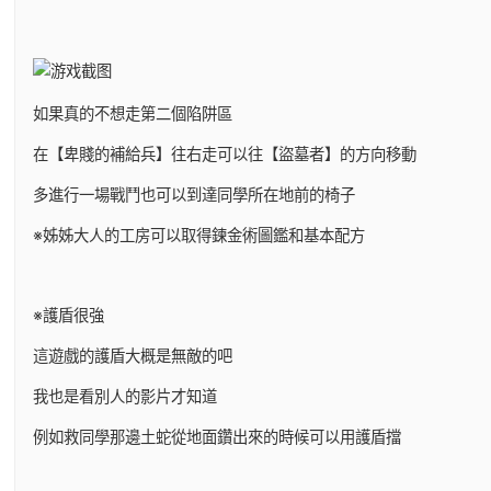
如果真的不想走第二個陷阱區
在【卑賤的補給兵】往右走可以往【盜墓者】的方向移動
多進行一場戰鬥也可以到達同學所在地前的椅子
※姊姊大人的工房可以取得鍊金術圖鑑和基本配方
※護盾很強
這遊戲的護盾大概是無敵的吧
我也是看別人的影片才知道
例如救同學那邊土蛇從地面鑽出來的時候可以用護盾擋