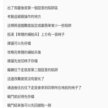
出了鳥籠後是第一個惡意的陷阱區
考驗迴避跟操作的地方
這裡將遊戲難度設定成最簡單會少一些陷阱
抵達【卑賤的補給兵】上方有一張椅子
建議可以先存檔
攻略完卑賤的補給兵後
建議先坐回椅子存檔
繼續往下走就是第二個惡意的陷阱
這邊改難度就沒有變化了
通過後往右往下走就會來到同學所在地前的椅子了
戰鬥前記得先存檔
戰鬥結束後可以先回據點一趟