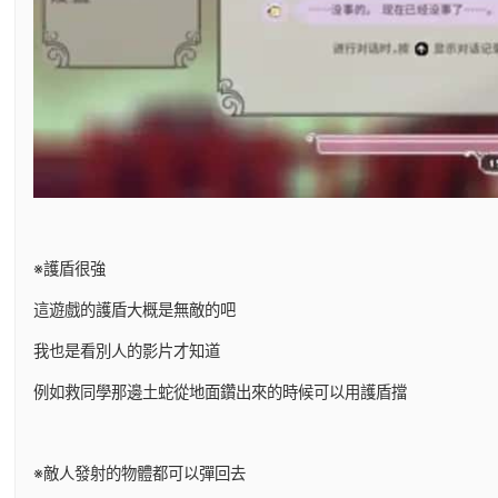
※護盾很強
這遊戲的護盾大概是無敵的吧
我也是看別人的影片才知道
例如救同學那邊土蛇從地面鑽出來的時候可以用護盾擋
※敵人發射的物體都可以彈回去