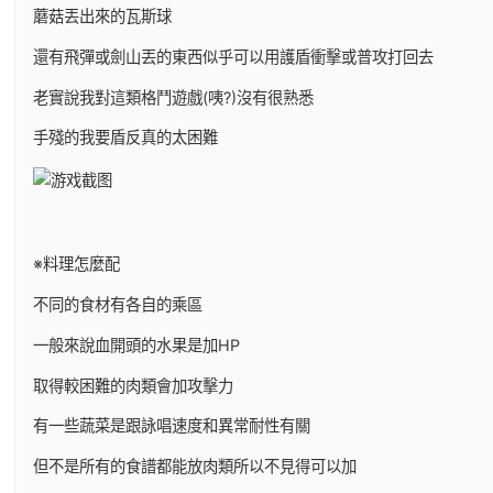
蘑菇丟出來的瓦斯球
還有飛彈或劍山丟的東西似乎可以用護盾衝擊或普攻打回去
老實說我對這類格鬥遊戲(咦?)沒有很熟悉
手殘的我要盾反真的太困難
※料理怎麼配
不同的食材有各自的乘區
一般來說血開頭的水果是加HP
取得較困難的肉類會加攻擊力
有一些蔬菜是跟詠唱速度和異常耐性有關
但不是所有的食譜都能放肉類所以不見得可以加