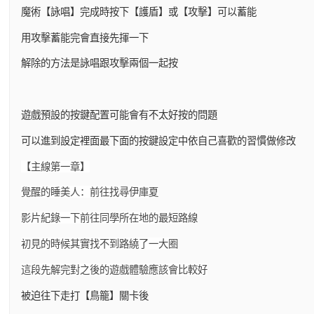
魔術【詠唱】完成時按下【護盾】或【攻擊】可以蓄能
用攻擊蓄能完會直接先揮一下
解除的方法是詠唱跟攻擊兩個一起按
遊戲預設的按鍵配置可能會有不太好按的問題
可以進到設定裡面最下面的按鍵設定中依自己喜歡的習慣做修改
【主線第一章】
覺醒的睡美人：前往找尋伊庫夏
影片紀錄一下前往同學所在地的最短路線
初見的時候其實找不到路繞了一大圈
這段先解完對之後的遊戲體驗應該會比較好
被迫往下走打【鳥籠】關卡後