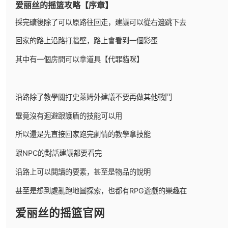
爱丽丝的摇篮攻略【序章】
採完礦後除了可以原路往回走，建議可以從右邊跳下去
回家的路上沿路打牆壁，路上會看到一個彩蛋
其中有一個房間可以拿道具【代罪貓咪】
沿路除了教學關打史萊姆外建議不要再做其他戰鬥
畢竟沒有迴避跟護盾的技能可以用
所以還是先直接回家跑完劇情的教學拿技能
跟NPC的對話建議都要看完
沿路上可以閱讀的要素，甚至是物品的說明
甚至是想到處亂跑地圖探索，也都有RPG遊戲的樂趣在
爱丽丝的摇篮官网