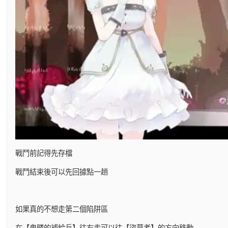
戰鬥前記得先存檔
戰鬥結束後可以先回據點一趟
如果真的不想走第二個陷阱區
在【卑賤的補給兵】往右走可以往【盜墓者】的方向移動