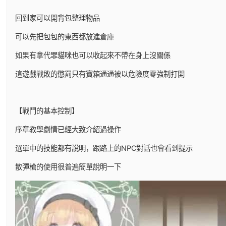
回到家可以開背包整理物品
可以先把包包的東西都放進倉庫
如果有拿代罪貓咪也可以收起來不帶在身上沒關係
這遊戲戰敗的懲罰只有寶箱通通被以危險度零強制打開
【戰鬥的基本控制】
序章教學劇情已經大致介紹過操作
選單中的技能都有說明，跟路上的NPC對話也會看到提示
散彈槍的使用很普遍簡單說明一下