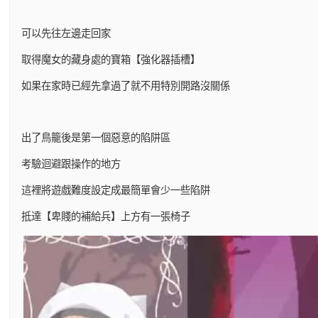
可以先往左邊走回家
取得魔女的藏身處的寶箱【強化器插槽】
如果在家時已經先拿過了就不用特別開路沒關係
出了鳥籠後是第一個惡意的陷阱區
考驗迴避跟操作的地方
這裡將遊戲難度設定成最簡單會少一些陷阱
抵達【卑賤的補給兵】上方有一張椅子