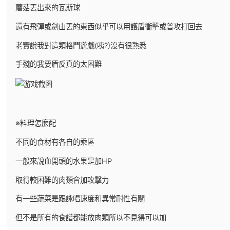
蘑菇丟出來的瓦斯球
還有飛彈或劍山丟的東西似乎可以用護盾衝擊或普攻打回去
老實說我對這類格鬥遊戲(咦?)沒有很熟悉
手殘的我要盾反真的太困難
※料理怎麼配
不同的食材有各自的乘區
一般來說血開頭的水果是加HP
取得較困難的肉類會加攻擊力
有一些蔬菜是跟詠唱速度和異常耐性有關
但不是所有的食譜都能放肉類所以不見得可以加