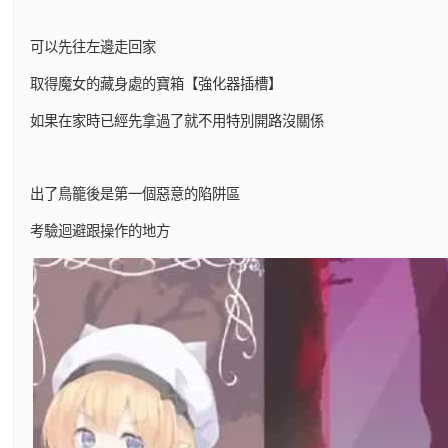
可以先往左邊走回家
取得魔女的藏身處的寶箱【強化器插槽】
如果在家時已經先拿過了就不用特別開路沒關係
出了鳥籠後是第一個惡意的陷阱區
考驗迴避跟操作的地方