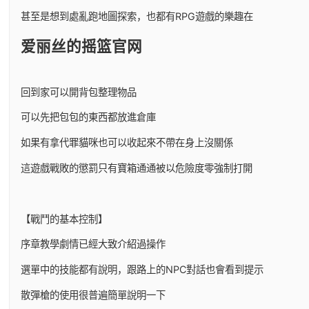
甚至是想到處亂跑地圖探索，也都有RPG遊戲的樂趣在
爱丽丝的摇篮官网
回到家可以開背包整理物品
可以先把包包的東西都放進倉庫
如果有拿代罪貓咪也可以收起來不帶在身上沒關係
這遊戲戰敗的懲罰只有寶箱通通被以危險度零強制打開
【戰鬥的基本控制】
序章教學劇情已經大致介紹過操作
選單中的技能都有說明，跟路上的NPC對話也會看到提示
散彈槍的使用很普遍簡單說明一下