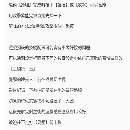
魔術【詠唱】完成時按下【護盾】或【攻擊】可以蓄能
用攻擊蓄能完會直接先揮一下
解除的方法是詠唱跟攻擊兩個一起按
遊戲預設的按鍵配置可能會有不太好按的問題
可以進到設定裡面最下面的按鍵設定中依自己喜歡的習慣做修改
【主線第一章】
覺醒的睡美人：前往找尋伊庫夏
影片紀錄一下前往同學所在地的最短路線
初見的時候其實找不到路繞了一大圈
這段先解完對之後的遊戲體驗應該會比較好
被迫往下走打【鳥籠】關卡後