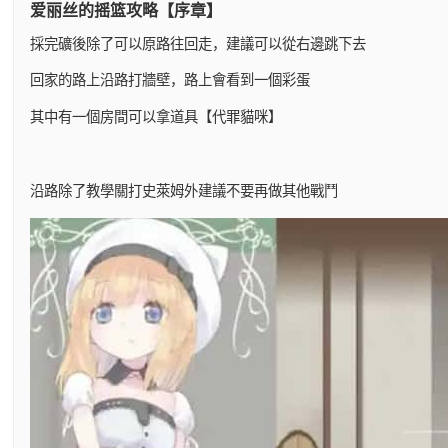
爱丽丝的摇篮攻略【序章】
採完礦後除了可以原路往回走，建議可以從右邊跳下去
回家的路上沿路打牆壁，路上會看到一個彩蛋
其中有一個房間可以拿道具【代罪貓咪】
沿路除了教學關打史萊姆外建議不要再做其他戰鬥