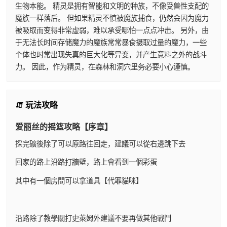
生物本能。 精灵是拥有智能和文明的种族，不像受兽性支配的
魔族一样落后。 但如果精灵不慎被魔族捕食，仍然会因为魔力
被吸取而变得非常虚弱，难以承受哪怕一点点冲击。 另外，由
于无法长时间存储魔力的魔族常常暴食摄取过量的魔力，一些
个体也时常出现失真的巨大化等异变，并产生意料之外的战斗
力。 因此，作为精灵，在森林和洞穴里务必要小心谨慎。
🧯 玩法攻略
爱丽丝的摇篮攻略【序章】
採完礦後除了可以原路往回走，建議可以從右邊跳下去
回家的路上沿路打牆壁，路上會看到一個彩蛋
其中有一個房間可以拿道具【代罪貓咪】
沿路除了教學關打史萊姆外建議不要再做其他戰鬥