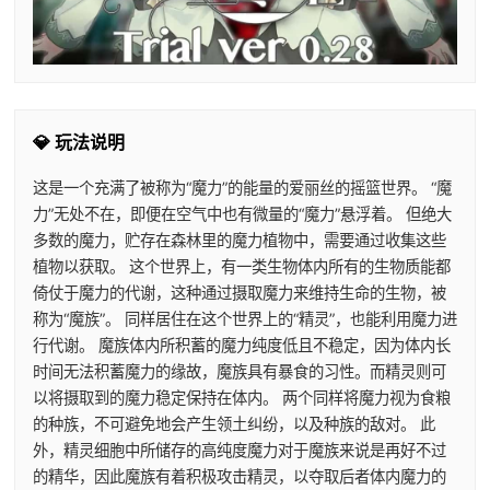
💎 玩法说明
这是一个充满了被称为“魔力”的能量的爱丽丝的摇篮世界。 “魔
力”无处不在，即便在空气中也有微量的“魔力”悬浮着。 但绝大
多数的魔力，贮存在森林里的魔力植物中，需要通过收集这些
植物以获取。 这个世界上，有一类生物体内所有的生物质能都
倚仗于魔力的代谢，这种通过摄取魔力来维持生命的生物，被
称为“魔族”。 同样居住在这个世界上的“精灵”，也能利用魔力进
行代谢。 魔族体内所积蓄的魔力纯度低且不稳定，因为体内长
时间无法积蓄魔力的缘故，魔族具有暴食的习性。而精灵则可
以将摄取到的魔力稳定保持在体内。 两个同样将魔力视为食粮
的种族，不可避免地会产生领土纠纷，以及种族的敌对。 此
外，精灵细胞中所储存的高纯度魔力对于魔族来说是再好不过
的精华，因此魔族有着积极攻击精灵，以夺取后者体内魔力的