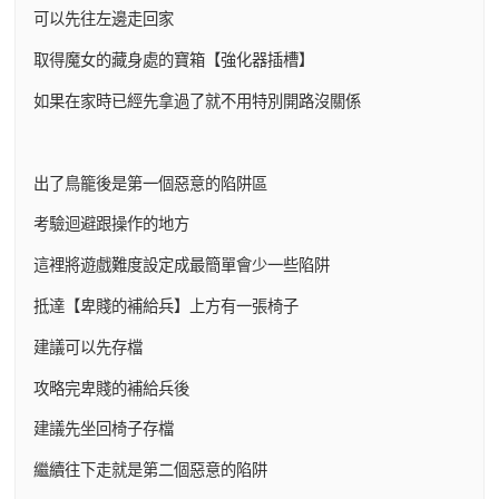
可以先往左邊走回家
取得魔女的藏身處的寶箱【強化器插槽】
如果在家時已經先拿過了就不用特別開路沒關係
出了鳥籠後是第一個惡意的陷阱區
考驗迴避跟操作的地方
這裡將遊戲難度設定成最簡單會少一些陷阱
抵達【卑賤的補給兵】上方有一張椅子
建議可以先存檔
攻略完卑賤的補給兵後
建議先坐回椅子存檔
繼續往下走就是第二個惡意的陷阱