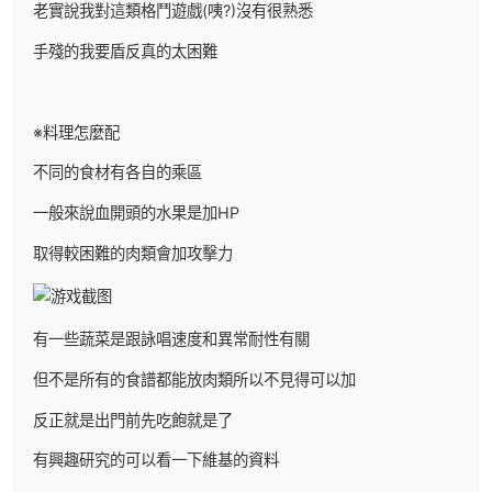
老實說我對這類格鬥遊戲(咦?)沒有很熟悉
手殘的我要盾反真的太困難
※料理怎麼配
不同的食材有各自的乘區
一般來說血開頭的水果是加HP
取得較困難的肉類會加攻擊力
有一些蔬菜是跟詠唱速度和異常耐性有關
但不是所有的食譜都能放肉類所以不見得可以加
反正就是出門前先吃飽就是了
有興趣研究的可以看一下維基的資料