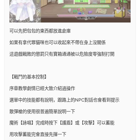
可以先把包包的東西都放進倉庫
如果有拿代罪貓咪也可以收起來不帶在身上沒關係
這遊戲戰敗的懲罰只有寶箱通通被以危險度零強制打開
【戰鬥的基本控制】
序章教學劇情已經大致介紹過操作
選單中的技能都有說明，跟路上的NPC對話也會看到提示
散彈槍的使用很普遍簡單說明一下
魔術【詠唱】完成時按下【護盾】或【攻擊】可以蓄能
用攻擊蓄能完會直接先揮一下