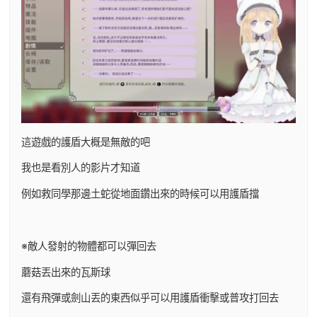
這遊戲的護盾大概是無敵的吧
我也是看別人的影片才知道
例如救同學那邊土蛇從地面鑽出來的時候可以用護盾擋
※敵人發射的物體都可以彈回去
蘑菇丟出來的瓦斯球
還有飛彈或劍山丟的東西似乎可以用護盾衝擊或普攻打回去