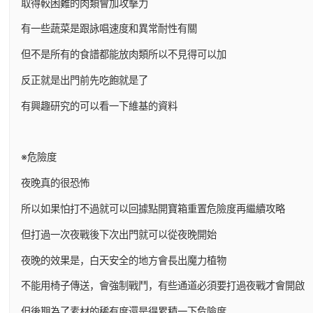
取得較困難的肉類會加攻擊力
有一些蔬菜是跟詠唱速度和異常耐性有關
但不是所有的食譜都能放肉類所以不見得可以加
反正就是出門前先吃飽就是了
有興趣研究的可以看一下維基的資料
※危險度
夜晚真的很恐怖
所以如果怕打不過就可以回據點開寶箱重置危險度再繼續攻略
但打過一次夜戰後下次出門就可以從夜晚開始
夜晚的效果是，白天安全的地方會長出魔力植物
不能用椅子傳送，會強制戰鬥，有些通道必須要打過夜戰才會開啟
但後期為了素材的稀有度還是得累積一下危險度