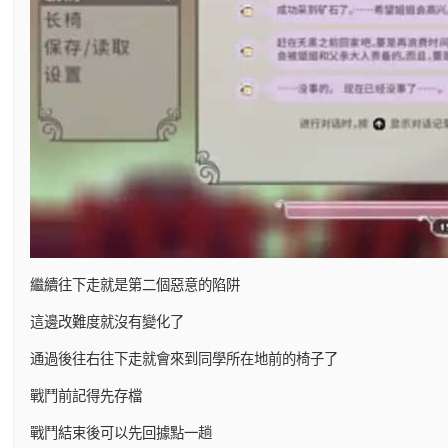
繼續往下走就是第二個惡意的陷阱
這邊改難度就沒有變化了
通過後往右往下走就會來到同學所在地前的椅子了
戰鬥前記得先存檔
戰鬥結束後可以先回據點一趟