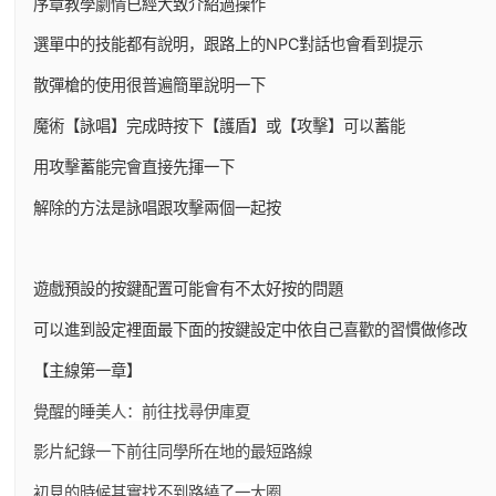
序章教學劇情已經大致介紹過操作
選單中的技能都有說明，跟路上的NPC對話也會看到提示
散彈槍的使用很普遍簡單說明一下
魔術【詠唱】完成時按下【護盾】或【攻擊】可以蓄能
用攻擊蓄能完會直接先揮一下
解除的方法是詠唱跟攻擊兩個一起按
遊戲預設的按鍵配置可能會有不太好按的問題
可以進到設定裡面最下面的按鍵設定中依自己喜歡的習慣做修改
【主線第一章】
覺醒的睡美人：前往找尋伊庫夏
影片紀錄一下前往同學所在地的最短路線
初見的時候其實找不到路繞了一大圈