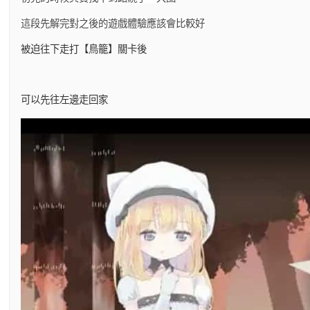
這段先解完對之後的遊戲體驗應該會比較好
被迫往下走打【鳥籠】關卡後
可以先往左邊走回家