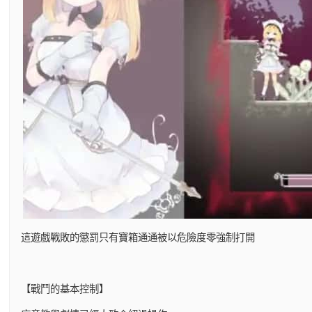
這遊戲戰敗的懲罰只有寶箱通通被以危險度零強制打開
【戰鬥的基本控制】