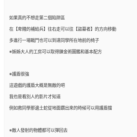
如果真的不想走第二個陷阱區
在【卑賤的補給兵】往右走可以往【盜墓者】的方向移動
多進行一場戰鬥也可以到達同學所在地前的椅子
※姊姊大人的工房可以取得鍊金術圖鑑和基本配方
※護盾很強
這遊戲的護盾大概是無敵的吧
我也是看別人的影片才知道
例如救同學那邊土蛇從地面鑽出來的時候可以用護盾擋
※敵人發射的物體都可以彈回去