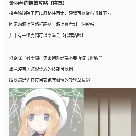
爱丽丝的摇篮攻略【序章】
採完礦後除了可以原路往回走，建議可以從右邊跳下去
回家的路上沿路打牆壁，路上會看到一個彩蛋
其中有一個房間可以拿道具【代罪貓咪】
沿路除了教學關打史萊姆外建議不要再做其他戰鬥
畢竟沒有迴避跟護盾的技能可以用
所以還是先直接回家跑完劇情的教學拿技能