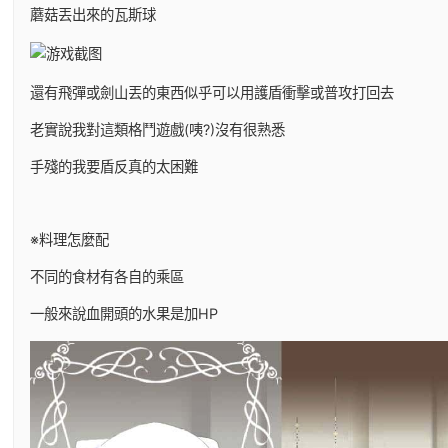
蘑菇丟出來的瓦斯球
還有飛彈或劍山丟的東西似乎可以用護盾衝擊或普攻打回去
老實說我對這類格鬥遊戲(咦?)沒有很熟悉
手殘的我要盾反真的太困難
※料理怎麼配
不同的食材有各自的乘區
一般來說血開頭的水果是加HP