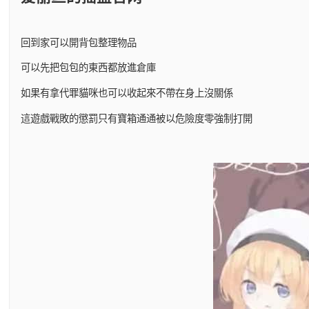
回到家可以開背包整理物品
可以先把包包的東西都放進倉庫
如果有拿代罪貓咪也可以收起來不帶在身上沒關係
這遊戲戰敗的懲罰只有寶箱通通被以危險度零強制打開