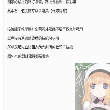
回家的路上沿路打牆壁，路上會看到一個彩蛋
其中有一個房間可以拿道具【代罪貓咪】
沿路除了教學關打史萊姆外建議不要再做其他戰鬥
畢竟沒有迴避跟護盾的技能可以用
所以還是先直接回家跑完劇情的教學拿技能
跟NPC的對話建議都要看完