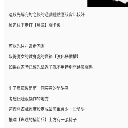
這段先解完對之後的遊戲體驗應該會比較好
被迫往下走打【鳥籠】關卡後
可以先往左邊走回家
取得魔女的藏身處的寶箱【強化器插槽】
如果在家時已經先拿過了就不用特別開路沒關係
出了鳥籠後是第一個惡意的陷阱區
考驗迴避跟操作的地方
這裡將遊戲難度設定成最簡單會少一些陷阱
抵達【卑賤的補給兵】上方有一張椅子