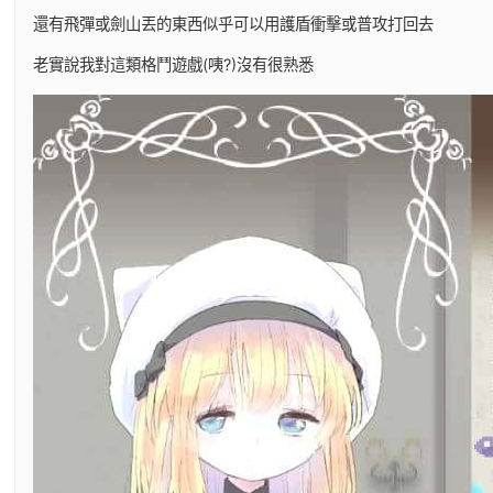
還有飛彈或劍山丟的東西似乎可以用護盾衝擊或普攻打回去
老實說我對這類格鬥遊戲(咦?)沒有很熟悉