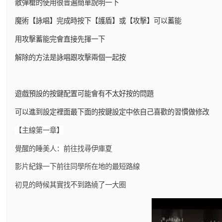
散彈槍的使用很普遍簡單說明一下
魔術【詠唱】完成時按下【護盾】或【攻擊】可以蓄能
用攻擊蓄能完會直接先揮一下
解除的方法是詠唱跟攻擊兩個一起按
遊戲預設的按鍵配置可能會有不太好按的問題
可以進到設定裡面最下面的按鍵設定中依自己喜歡的習慣做修改
【主線第一章】
覺醒的睡美人：前往找尋伊庫夏
影片紀錄一下前往同學所在地的最短路線
初見的時候其實找不到路繞了一大圈