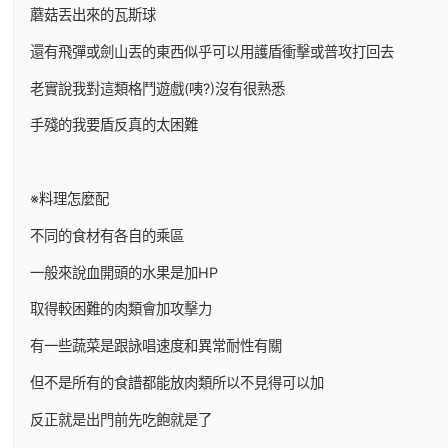
蘑菇丟出來的瓦斯球
還有飛彈或劍山丟的東西似乎可以用護盾衝擊或普攻打回去
老實說我對這類格鬥遊戲(咦?)沒有很熟悉
手殘的我要盾反真的太困難
※料理怎麼配
不同的食材有各自的乘區
一般來說血開頭的水果是加HP
取得較困難的肉類會加攻擊力
有一些蔬菜是跟詠唱速度和異常耐性有關
但不是所有的食譜都能放肉類所以不見得可以加
反正就是出門前先吃飽就是了