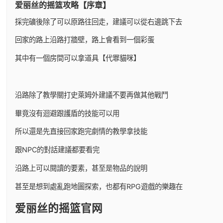
爱丽丝的摇篮攻略【序章】
採完礦後除了可以原路往回走，建議可以從右邊跳下去
回家的路上沿路打牆壁，路上會看到一個彩蛋
其中有一個房間可以拿道具【代罪貓咪】
沿路除了教學關打史萊姆外建議不要再做其他戰鬥
畢竟沒有迴避跟護盾的技能可以用
所以還是先直接回家跑完劇情的教學拿技能
跟NPC的對話建議都要看完
沿路上可以閱讀的要素，甚至是物品的說明
甚至是想到處亂跑地圖探索，也都有RPG遊戲的樂趣在
爱丽丝的摇篮官网