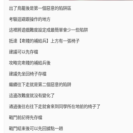
出了鳥籠後是第一個惡意的陷阱區
考驗迴避跟操作的地方
這裡將遊戲難度設定成最簡單會少一些陷阱
抵達【卑賤的補給兵】上方有一張椅子
建議可以先存檔
攻略完卑賤的補給兵後
建議先坐回椅子存檔
繼續往下走就是第二個惡意的陷阱
這邊改難度就沒有變化了
通過後往右往下走就會來到同學所在地前的椅子了
戰鬥前記得先存檔
戰鬥結束後可以先回據點一趟