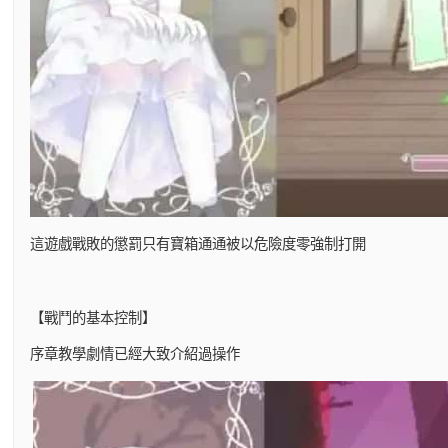
這遊戲戰敗的懲罰只有寶箱通通被以危險度零強制打開
【戰鬥的基本控制】
序章教學劇情已經大致介紹過操作