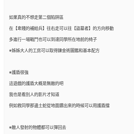
如果真的不想走第二個陷阱區
在【卑賤的補給兵】往右走可以往【盜墓者】的方向移動
多進行一場戰鬥也可以到達同學所在地前的椅子
※姊姊大人的工房可以取得鍊金術圖鑑和基本配方
※護盾很強
這遊戲的護盾大概是無敵的吧
我也是看別人的影片才知道
例如救同學那邊土蛇從地面鑽出來的時候可以用護盾擋
※敵人發射的物體都可以彈回去