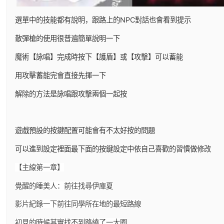
選單中的技能都有說明，跟路上的NPC對話也會看到提示
散彈槍的使用很普遍簡單說明一下
魔術【詠唱】完成時按下【護盾】或【攻擊】可以蓄能
用攻擊蓄能完會直接先揮一下
解除的方法是詠唱跟攻擊兩個一起按
遊戲預設的按鍵配置可能會有不太好按的問題
可以進到設定裡面最下面的按鍵設定中依自己喜歡的習慣做修改
【主線第一章】
覺醒的睡美人：前往找尋伊庫夏
影片紀錄一下前往同學所在地的最短路線
初見的時候其實找不到路繞了一大圈