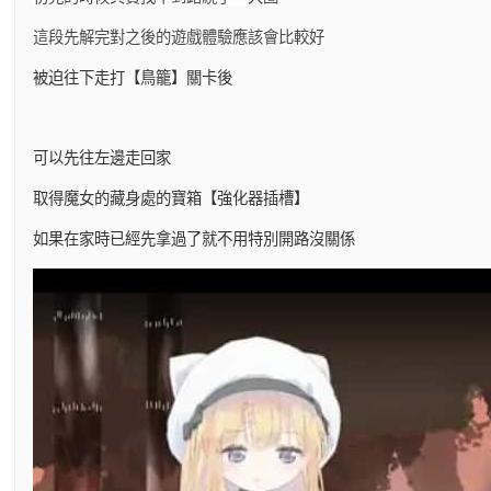
這段先解完對之後的遊戲體驗應該會比較好
被迫往下走打【鳥籠】關卡後
可以先往左邊走回家
取得魔女的藏身處的寶箱【強化器插槽】
如果在家時已經先拿過了就不用特別開路沒關係