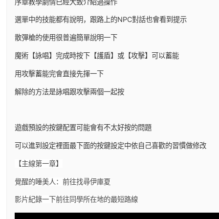
序章教學劇情已經大致介紹過操作
選單中的技能都有說明，跟路上的NPC對話也會看到提示
散彈槍的使用很普遍簡單說明一下
魔術【詠唱】完成時按下【護盾】或【攻擊】可以蓄能
用攻擊蓄能完會直接先揮一下
解除的方法是詠唱跟攻擊兩個一起按
遊戲預設的按鍵配置可能會有不太好按的問題
可以進到設定裡面最下面的按鍵設定中依自己喜歡的習慣做修改
【主線第一章】
覺醒的睡美人：前往找尋伊庫夏
影片紀錄一下前往同學所在地的最短路線