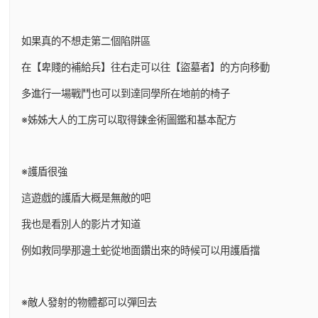
如果真的不想走第二個陷阱區
在【卑賤的補給兵】往右走可以往【盜墓者】的方向移動
多進行一場戰鬥也可以到達同學所在地前的椅子
※姊姊大人的工房可以取得鍊金術圖鑑和基本配方
※護盾很強
這遊戲的護盾大概是無敵的吧
我也是看別人的影片才知道
例如救同學那邊土蛇從地面鑽出來的時候可以用護盾擋
※敵人發射的物體都可以彈回去