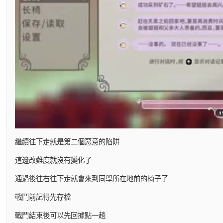
繼續往下走就是第二個惡意的陷阱
這邊改難度就沒有變化了
通過後往右往下走就會來到同學所在地前的椅子了
戰鬥前記得先存檔
戰鬥結束後可以先回據點一趟