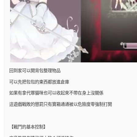
回到家可以開背包整理物品
可以先把包包的東西都放進倉庫
如果有拿代罪貓咪也可以收起來不帶在身上沒關係
這遊戲戰敗的懲罰只有寶箱通通被以危險度零強制打開
【戰鬥的基本控制】