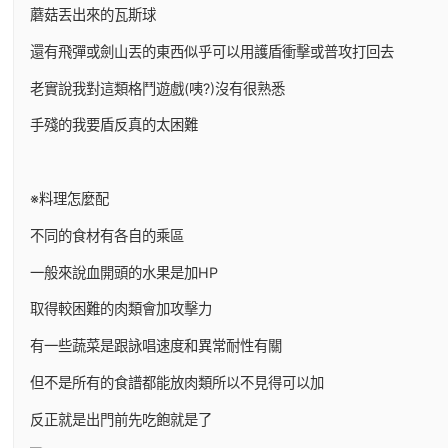
蘑菇丟出來的瓦斯球
還有飛彈或劍山丟的東西似乎可以用護盾衝擊或普攻打回去
老實說我對這類格鬥遊戲(咦?)沒有很熟悉
手殘的我要盾反真的太困難
※料理怎麼配
不同的食材有各自的乘區
一般來說血開頭的水果是加HP
取得較困難的肉類會加攻擊力
有一些蔬菜是跟詠唱速度和異常耐性有關
但不是所有的食譜都能放肉類所以不見得可以加
反正就是出門前先吃飽就是了