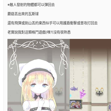
※敵人發射的物體都可以彈回去
蘑菇丟出來的瓦斯球
還有飛彈或劍山丟的東西似乎可以用護盾衝擊或普攻打回去
老實說我對這類格鬥遊戲(咦?)沒有很熟悉