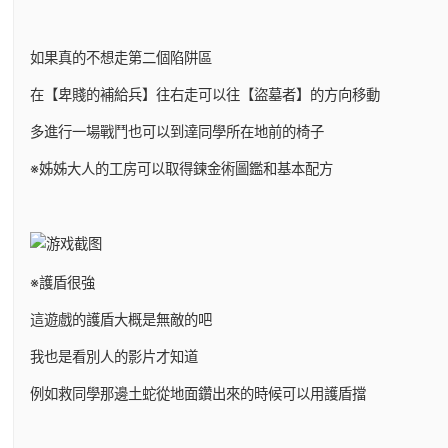
如果真的不想走第二個陷阱區
在【卑賤的補給兵】往右走可以往【盜墓者】的方向移動
多進行一場戰鬥也可以到達同學所在地前的椅子
※姊姊大人的工房可以取得鍊金術圖鑑和基本配方
※護盾很強
這遊戲的護盾大概是無敵的吧
我也是看別人的影片才知道
例如救同學那邊土蛇從地面鑽出來的時候可以用護盾擋