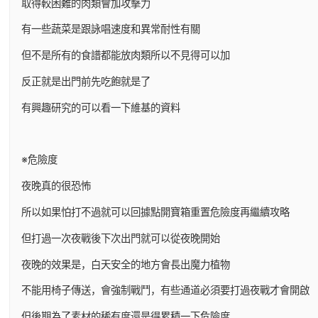
取得較困難的肉類會加攻擊力
有一些蔬菜是跟詠唱速度和異常耐性有關
但不是所有的食譜都能放肉類所以不見得可以加
反正就是出門前先吃飽就是了
有興趣研究的可以看一下維基的資料
※危險度
夜晚真的很恐怖
所以如果怕打不過就可以回據點開寶箱重置危險度再繼續攻略
但打過一次夜戰後下次出門就可以從夜晚開始
夜晚的效果是，白天安全的地方會長出魔力植物
不能用椅子傳送，會強制戰鬥，有些通道必須要打過夜戰才會開啟
但後期為了素材的稀有度還是得累積一下危險度