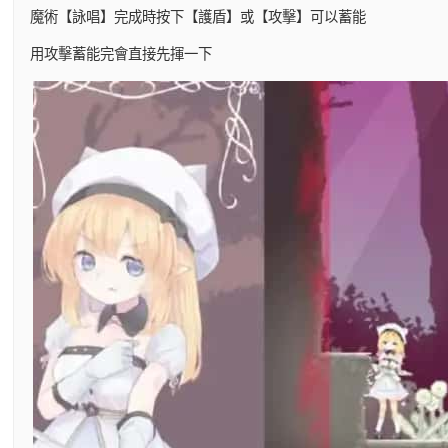
魔術【詠唱】完成時按下【護盾】或【攻擊】可以蓄能
用攻擊蓄能完會直接先揮一下