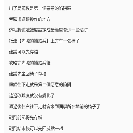
出了鳥籠後是第一個惡意的陷阱區
考驗迴避跟操作的地方
這裡將遊戲難度設定成最簡單會少一些陷阱
抵達【卑賤的補給兵】上方有一張椅子
建議可以先存檔
攻略完卑賤的補給兵後
建議先坐回椅子存檔
繼續往下走就是第二個惡意的陷阱
這邊改難度就沒有變化了
通過後往右往下走就會來到同學所在地前的椅子了
戰鬥前記得先存檔
戰鬥結束後可以先回據點一趟