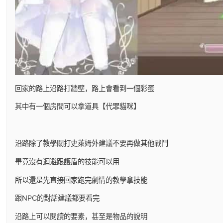
回家的路上沿路打牆壁，路上會看到一個彩蛋
其中有一個房間可以拿道具【代罪貓咪】
沿路除了教學關打史萊姆外建議不要再做其他戰鬥
畢竟沒有迴避跟護盾的技能可以用
所以還是先直接回家跑完劇情的教學拿技能
跟NPC的對話建議都要看完
沿路上可以閱讀的要素，甚至是物品的說明