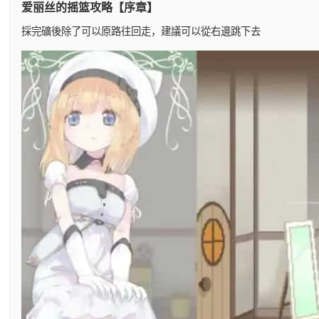
爱丽丝的摇篮攻略【序章】
採完礦後除了可以原路往回走，建議可以從右邊跳下去