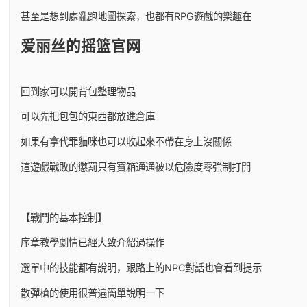
甚至是想到處亂跑地圖探索，也都有RPG遊戲的樂趣在
爱丽丝的摇篮官网
回到家可以開背包整理物品
可以先把包包的東西都放進倉庫
如果有拿代罪貓咪也可以收起來不帶在身上沒關係
這遊戲戰敗的懲罰只有寶箱通通被以危險度零強制打開
【戰鬥的基本控制】
序章教學劇情已經大致介紹過操作
選單中的技能都有說明，跟路上的NPC對話也會看到提示
散彈槍的使用很普遍簡單說明一下