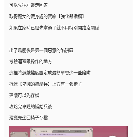
可以先往左邊走回家
取得魔女的藏身處的寶箱【強化器插槽】
如果在家時已經先拿過了就不用特別開路沒關係
出了鳥籠後是第一個惡意的陷阱區
考驗迴避跟操作的地方
這裡將遊戲難度設定成最簡單會少一些陷阱
抵達【卑賤的補給兵】上方有一張椅子
建議可以先存檔
攻略完卑賤的補給兵後
建議先坐回椅子存檔