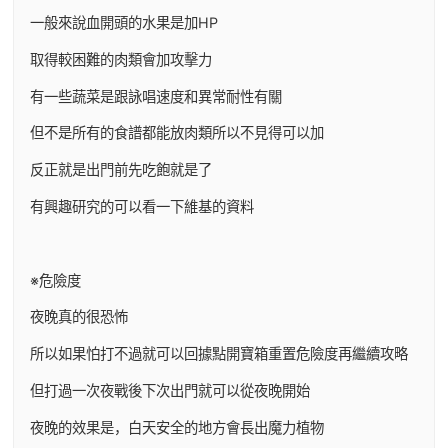
一般來說血開頭的水果是加HP
取得較困難的肉類會加攻擊力
有一些蔬菜是跟詠唱速度和異常耐性有關
但不是所有的食譜都能放肉類所以不見得可以加
反正就是出門前先吃飽就是了
有興趣研究的可以看一下維基的資料
※危險度
夜晚真的很恐怖
所以如果怕打不過就可以回據點開寶箱重置危險度再繼續攻略
但打過一次夜戰後下次出門就可以從夜晚開始
夜晚的效果是，白天安全的地方會長出魔力植物