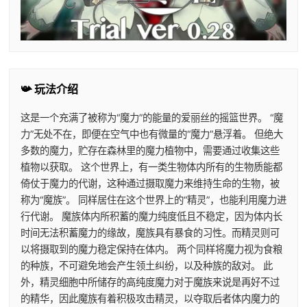
📯 玩法介绍
这是一个充满了被称为“魔力”的能量的爱丽丝的摇篮世界。 “魔
力”无处不在，即便在空气中也有微量的“魔力”悬浮着。 但绝大
多数的魔力，贮存在森林里的魔力植物中，需要通过收集这些
植物以获取。 这个世界上，有一类生物体内所有的生物质能都
倚仗于魔力的代谢，这种通过摄取魔力来维持生命的生物，被
称为“魔族”。 同样居住在这个世界上的“精灵”，也能利用魔力进
行代谢。 魔族体内所积蓄的魔力纯度低且不稳定，因为体内长
时间无法积蓄魔力的缘故，魔族具有暴食的习性。而精灵则可
以将摄取到的魔力稳定保持在体内。 两个同样将魔力视为食粮
的种族，不可避免地会产生领土纠纷，以及种族的敌对。 此
外，精灵细胞中所储存的高纯度魔力对于魔族来说是再好不过
的精华，因此魔族有着积极攻击精灵，以夺取后者体内魔力的