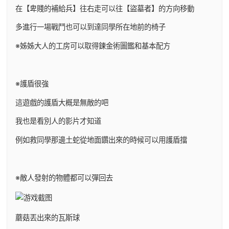
在【卑賤的補給兵】往右走可以往【盜墓者】的方向移動
多進行一場戰鬥也可以到達同學所在地前的椅子
※姊姊大人的工房可以取得鍊金術圖鑑和基本配方
※護盾很強
這遊戲的護盾大概是無敵的吧
我也是看別人的影片才知道
例如救同學那邊土蛇從地面鑽出來的時候可以用護盾擋
※敵人發射的物體都可以彈回去
蘑菇丟出來的瓦斯球