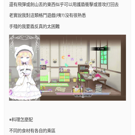
還有飛彈或劍山丟的東西似乎可以用護盾衝擊或普攻打回去
老實說我對這類格鬥遊戲(咦?)沒有很熟悉
手殘的我要盾反真的太困難
※料理怎麼配
不同的食材有各自的乘區