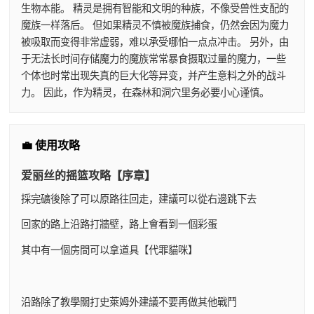
生物本能。 精灵是拥有智能和文明的种族，不像受兽性支配的
魔族一样落后。 但如果精灵不慎被魔族捕食，仍然会因为魔力
被吸取而变得非常虚弱，难以承受哪怕一点点冲击。 另外，由
于无法长时间存储魔力的魔族常常暴食摄取过量的魔力，一些
个体也时常出现失真的巨大化等异变，并产生意料之外的战斗
力。 因此，作为精灵，在森林和洞穴里务必要小心谨慎。
💼 使用攻略
爱丽丝的摇篮攻略【序章】
採完礦後除了可以原路往回走，建議可以從右邊跳下去
回家的路上沿路打牆壁，路上會看到一個彩蛋
其中有一個房間可以拿道具【代罪貓咪】
沿路除了教學關打史萊姆外建議不要再做其他戰鬥