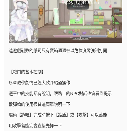
這遊戲戰敗的懲罰只有寶箱通通被以危險度零強制打開
【戰鬥的基本控制】
序章教學劇情已經大致介紹過操作
選單中的技能都有說明，跟路上的NPC對話也會看到提示
散彈槍的使用很普遍簡單說明一下
魔術【詠唱】完成時按下【護盾】或【攻擊】可以蓄能
用攻擊蓄能完會直接先揮一下