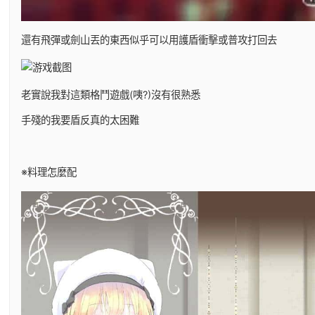
還有飛彈或劍山丟的東西似乎可以用護盾衝擊或普攻打回去
老實說我對這類格鬥遊戲(咦?)沒有很熟悉
手殘的我要盾反真的太困難
※料理怎麼配