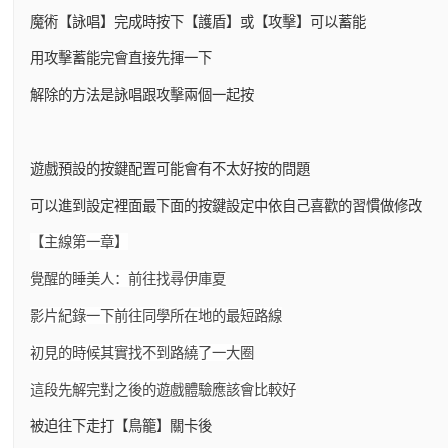
魔術【詠唱】完成時按下【護盾】或【攻擊】可以蓄能
用攻擊蓄能完會直接先揮一下
解除的方法是詠唱跟攻擊兩個一起按
遊戲預設的按鍵配置可能會有不太好按的問題
可以進到設定裡面最下面的按鍵設定中依自己喜歡的習慣做修改
【主線第一章】
覺醒的睡美人：前往找尋伊庫夏
影片紀錄一下前往同學所在地的最短路線
初見的時候其實找不到路繞了一大圈
這段先解完對之後的遊戲體驗應該會比較好
被迫往下走打【鳥籠】關卡後