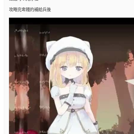
攻略完卑賤的補給兵後