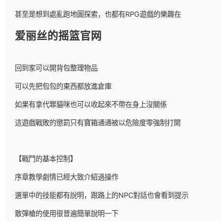
甚至是想到處亂跑地圖探索，也都有RPG遊戲的樂趣在
爱丽丝的摇篮官网
回到家可以開背包整理物品
可以先把包包的東西都放進倉庫
如果有拿代罪貓咪也可以收起來不帶在身上沒關係
這遊戲戰敗的懲罰只有寶箱通通被以危險度零強制打開
【戰鬥的基本控制】
序章教學劇情已經大致介紹過操作
選單中的技能都有說明，跟路上的NPC對話也會看到提示
散彈槍的使用很普遍簡單說明一下