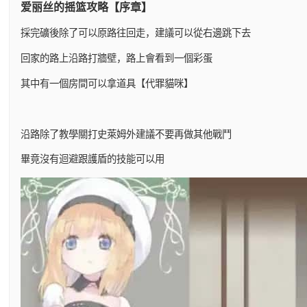
爱丽丝的摇篮攻略【序章】
採完礦後除了可以原路往回走，建議可以從右邊跳下去
回家的路上沿路打牆壁，路上會看到一個彩蛋
其中有一個房間可以拿道具【代罪貓咪】
沿路除了教學關打史萊姆外建議不要再做其他戰鬥
畢竟沒有迴避跟護盾的技能可以用