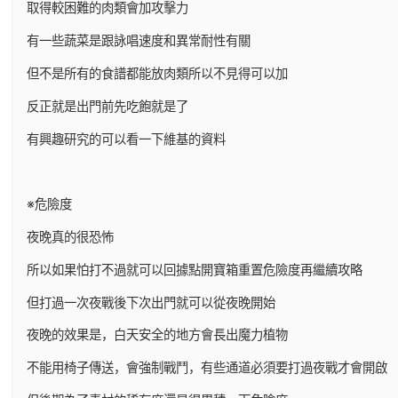
取得較困難的肉類會加攻擊力
有一些蔬菜是跟詠唱速度和異常耐性有關
但不是所有的食譜都能放肉類所以不見得可以加
反正就是出門前先吃飽就是了
有興趣研究的可以看一下維基的資料
※危險度
夜晚真的很恐怖
所以如果怕打不過就可以回據點開寶箱重置危險度再繼續攻略
但打過一次夜戰後下次出門就可以從夜晚開始
夜晚的效果是，白天安全的地方會長出魔力植物
不能用椅子傳送，會強制戰鬥，有些通道必須要打過夜戰才會開啟