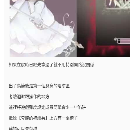
如果在家時已經先拿過了就不用特別開路沒關係
出了鳥籠後是第一個惡意的陷阱區
考驗迴避跟操作的地方
這裡將遊戲難度設定成最簡單會少一些陷阱
抵達【卑賤的補給兵】上方有一張椅子
建議可以先存檔