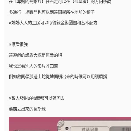
在【卑賤的補給兵】往右走可以往【盜墓者】的方向移動
多進行一場戰鬥也可以到達同學所在地前的椅子
※姊姊大人的工房可以取得鍊金術圖鑑和基本配方
※護盾很強
這遊戲的護盾大概是無敵的吧
我也是看別人的影片才知道
例如救同學那邊土蛇從地面鑽出來的時候可以用護盾擋
※敵人發射的物體都可以彈回去
蘑菇丟出來的瓦斯球