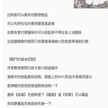
回到家可以開背包整理物品
可以先把包包的東西都放進倉庫
如果有拿代罪貓咪也可以收起來不帶在身上沒關係
這遊戲戰敗的懲罰只有寶箱通通被以危險度零強制打開
【戰鬥的基本控制】
序章教學劇情已經大致介紹過操作
選單中的技能都有說明，跟路上的NPC對話也會看到提示
散彈槍的使用很普遍簡單說明一下
魔術【詠唱】完成時按下【護盾】或【攻擊】可以蓄能
用攻擊蓄能完會直接先揮一下