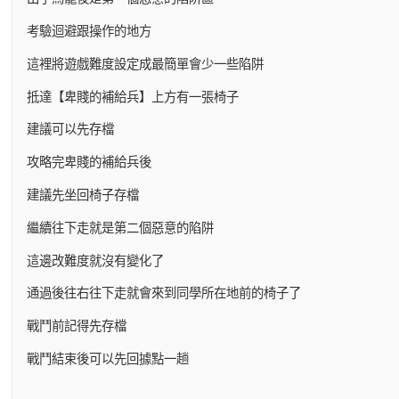
考驗迴避跟操作的地方
這裡將遊戲難度設定成最簡單會少一些陷阱
抵達【卑賤的補給兵】上方有一張椅子
建議可以先存檔
攻略完卑賤的補給兵後
建議先坐回椅子存檔
繼續往下走就是第二個惡意的陷阱
這邊改難度就沒有變化了
通過後往右往下走就會來到同學所在地前的椅子了
戰鬥前記得先存檔
戰鬥結束後可以先回據點一趟