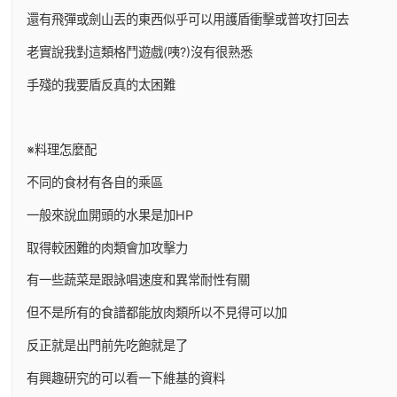
還有飛彈或劍山丟的東西似乎可以用護盾衝擊或普攻打回去
老實說我對這類格鬥遊戲(咦?)沒有很熟悉
手殘的我要盾反真的太困難
※料理怎麼配
不同的食材有各自的乘區
一般來說血開頭的水果是加HP
取得較困難的肉類會加攻擊力
有一些蔬菜是跟詠唱速度和異常耐性有關
但不是所有的食譜都能放肉類所以不見得可以加
反正就是出門前先吃飽就是了
有興趣研究的可以看一下維基的資料