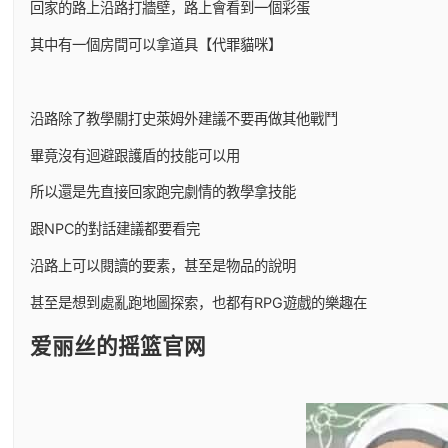
回家的路上沿路打牆壁，路上會看到一個彩蛋
其中有一個房間可以拿道具【代罪貓咪】
沿路除了教學關打史萊姆外建議不要再做其他戰鬥
畢竟沒有迴避跟護盾的技能可以用
所以還是先直接回家跑完劇情的教學拿技能
跟NPC的對話建議都要看完
沿路上可以閱讀的要素，甚至是物品的說明
甚至是想到處亂跑地圖探索，也都有RPG遊戲的樂趣在
爱丽丝的摇篮官网