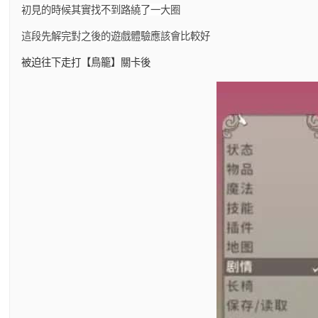
初見的時候其實找不到路繞了一大圈
這段先解完對之後的遊戲體驗應該會比較好
被迫往下走打【鳥籠】關卡後