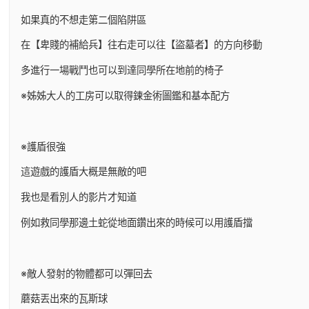
如果真的不想走第二個陷阱區
在【卑賤的補給兵】往右走可以往【盜墓者】的方向移動
多進行一場戰鬥也可以到達同學所在地前的椅子
※姊姊大人的工房可以取得鍊金術圖鑑和基本配方
※護盾很強
這遊戲的護盾大概是無敵的吧
我也是看別人的影片才知道
例如救同學那邊土蛇從地面鑽出來的時候可以用護盾擋
※敵人發射的物體都可以彈回去
蘑菇丟出來的瓦斯球