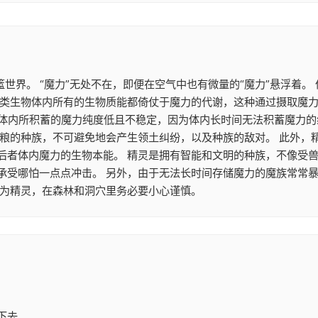
篮世界。 “魔力”无处不在，即便在空气中也有微量的“魔力”悬浮着
类生物体内所有的生物质能都倚仗于魔力的代谢，这种通过摄取魔力来
魔族体内所积蓄的魔力纯度低且不稳定，因为体内长时间无法积蓄魔力
食粮的种族，不可避免地会产生领土纠纷，以及种族的敌对。 此外，
后者体内魔力的生物本能。 精灵是拥有智能和文明的种族，不像受兽
承受哪怕一点点冲击。 另外，由于无法长时间存储魔力的魔族常常
作为精灵，在森林和洞穴里务必要小心谨慎。
下去