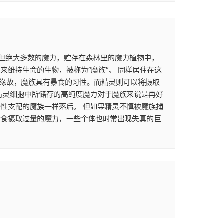
。 但绝大多数的魔力，贮存在森林里的魔力植物中，
维持生命的生物，被称为“魔族”。 同样居住在这
的缘故，魔族具有暴食的习性。而精灵则可以将摄取
精灵细胞中所储存的高纯度魔力对于魔族来说是再好
性支配的魔族一样落后。 但如果精灵不慎被魔族捕
暴食摄取过量的魔力，一些个体也时常出现失真的巨