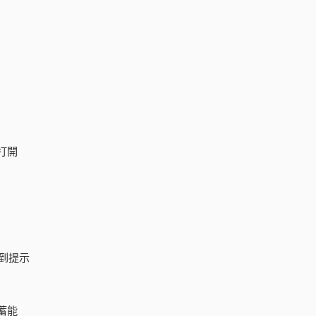
打開
到提示
蓄能