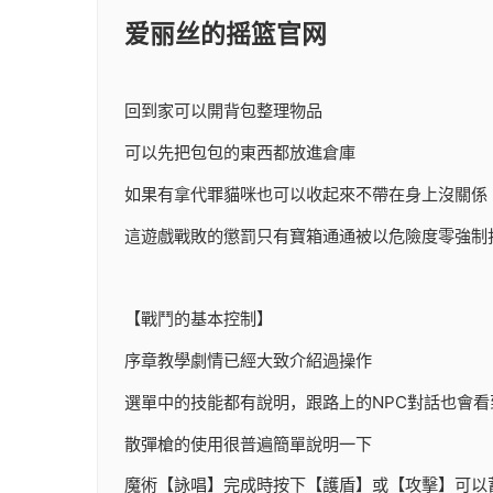
爱丽丝的摇篮官网
回到家可以開背包整理物品
可以先把包包的東西都放進倉庫
如果有拿代罪貓咪也可以收起來不帶在身上沒關係
這遊戲戰敗的懲罰只有寶箱通通被以危險度零強制
【戰鬥的基本控制】
序章教學劇情已經大致介紹過操作
選單中的技能都有說明，跟路上的NPC對話也會看
散彈槍的使用很普遍簡單說明一下
魔術【詠唱】完成時按下【護盾】或【攻擊】可以