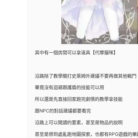
其中有一個房間可以拿道具【代罪貓咪】
沿路除了教學關打史萊姆外建議不要再做其他戰鬥
畢竟沒有迴避跟護盾的技能可以用
所以還是先直接回家跑完劇情的教學拿技能
跟NPC的對話建議都要看完
沿路上可以閱讀的要素，甚至是物品的說明
甚至是想到處亂跑地圖探索，也都有RPG遊戲的樂