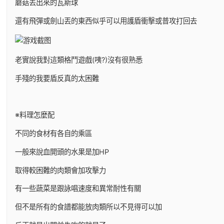
蘑菇丟出來的瓦斯球
還有飛彈或劍山丟的東西似乎可以用護盾衝擊或普攻打回去
老實說我對這類格鬥遊戲(咦?)沒有很熟悉
手殘的我要盾反真的太困難
※料理怎麼配
不同的食材有各自的乘區
一般來說血開頭的水果是加HP
取得較困難的肉類會加攻擊力
有一些蔬菜是跟詠唱速度和異常耐性有關
但不是所有的食譜都能放肉類所以不見得可以加