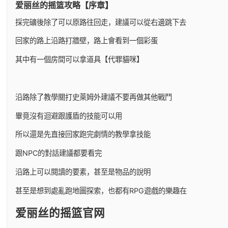
爱丽丝的摇篮攻略【序章】
採完礦後除了可以原路往回走，建議可以從右邊跳下去
回家的路上沿路打牆壁，路上會看到一個彩蛋
其中有一個房間可以拿道具【代罪貓咪】
沿路除了教學關打史萊姆外建議不要再做其他戰鬥
畢竟沒有迴避跟護盾的技能可以用
所以還是先直接回家跑完劇情的教學拿技能
跟NPC的對話建議都要看完
沿路上可以閱讀的要素，甚至是物品的說明
甚至是想到處亂跑地圖探索，也都有RPG遊戲的樂趣在
爱丽丝的摇篮官网