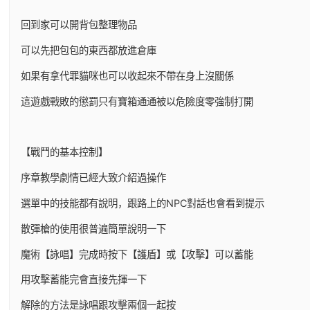
回到家可以開背包整理物品
可以先把包包的東西都放進倉庫
如果有拿代罪貓咪也可以收起來不帶在身上沒關係
這遊戲戰敗的懲罰只有寶箱通通被以危險度零強制打開
【戰鬥的基本控制】
序章教學劇情已經大致介紹過操作
選單中的技能都有說明，跟路上的NPC對話也會看到提示
散彈槍的使用很普遍簡單說明一下
魔術【詠唱】完成時按下【護盾】或【攻擊】可以蓄能
用攻擊蓄能完會直接先揮一下
解除的方法是詠唱跟攻擊兩個一起按