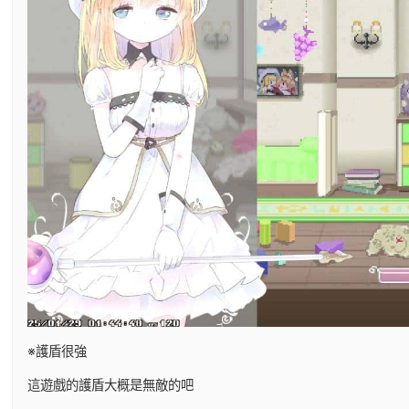
※護盾很強
這遊戲的護盾大概是無敵的吧