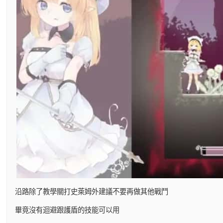
沿路除了教學關打史萊姆外建議不要再做其他戰鬥
畢竟沒有迴避跟護盾的技能可以用