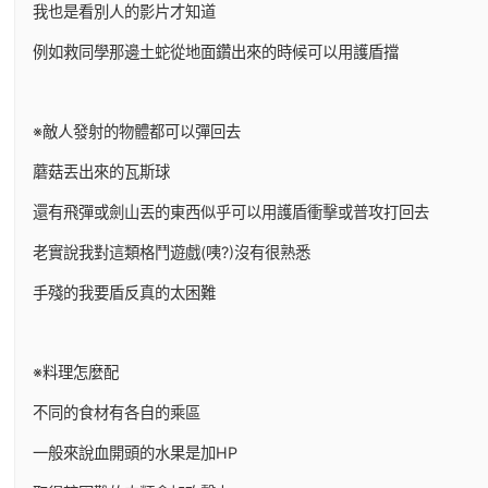
我也是看別人的影片才知道
例如救同學那邊土蛇從地面鑽出來的時候可以用護盾擋
※敵人發射的物體都可以彈回去
蘑菇丟出來的瓦斯球
還有飛彈或劍山丟的東西似乎可以用護盾衝擊或普攻打回去
老實說我對這類格鬥遊戲(咦?)沒有很熟悉
手殘的我要盾反真的太困難
※料理怎麼配
不同的食材有各自的乘區
一般來說血開頭的水果是加HP