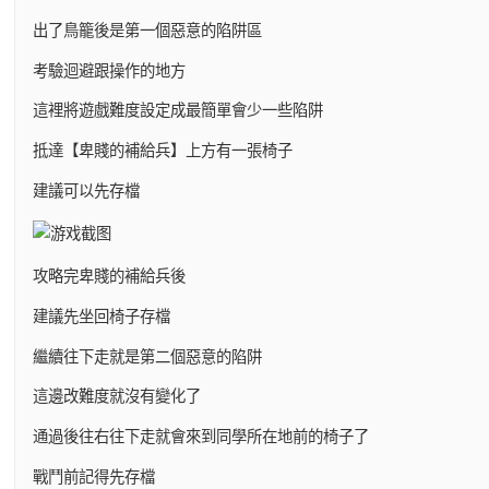
出了鳥籠後是第一個惡意的陷阱區
考驗迴避跟操作的地方
這裡將遊戲難度設定成最簡單會少一些陷阱
抵達【卑賤的補給兵】上方有一張椅子
建議可以先存檔
攻略完卑賤的補給兵後
建議先坐回椅子存檔
繼續往下走就是第二個惡意的陷阱
這邊改難度就沒有變化了
通過後往右往下走就會來到同學所在地前的椅子了
戰鬥前記得先存檔