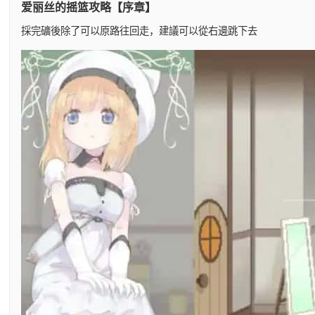
爱丽丝的摇篮攻略【序章】
採完礦後除了可以原路往回走，建議可以從右邊跳下去