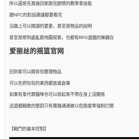
所以還是先直接回家跑完劇情的教學拿技能
跟NPC的對話建議都要看完
沿路上可以閱讀的要素，甚至是物品的說明
甚至是想到處亂跑地圖探索，也都有RPG遊戲的樂趣在
爱丽丝的摇篮官网
回到家可以開背包整理物品
可以先把包包的東西都放進倉庫
如果有拿代罪貓咪也可以收起來不帶在身上沒關係
這遊戲戰敗的懲罰只有寶箱通通被以危險度零強制打開
【戰鬥的基本控制】