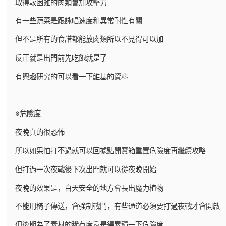
取得較困難的肉類會加攻擊力
有一些蔬菜是跟詠唱速度和異常耐性有關
但不是所有的食譜都能放肉類所以不見得可以加
反正就是出門前先吃飽就是了
有興趣研究的可以看一下維基的資料
※危險度
夜晚真的很恐怖
所以如果怕打不過就可以回據點開寶箱重置危險度再繼續攻略
但打過一次夜戰後下次出門就可以從夜晚開始
夜晚的效果是，白天安全的地方會長出魔力植物
不能用椅子傳送，會強制戰鬥，有些通道必須要打過夜戰才會開啟
但後期為了素材的稀有度還是得累積一下危險度