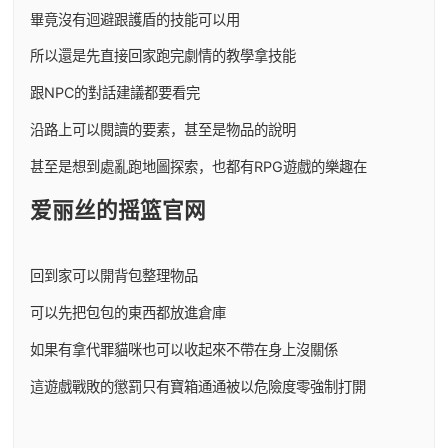
畢竟沒有迴避跟護盾的技能可以用
所以還是先直接回家跑完劇情的教學拿技能
跟NPC的對話建議都要看完
沿路上可以閱讀的要素，甚至是物品的說明
甚至是想到處亂跑地圖探索，也都有RPG遊戲的樂趣在
爱丽丝的摇篮官网
回到家可以開背包整理物品
可以先把包包的東西都放進倉庫
如果有拿代罪貓咪也可以收起來不帶在身上沒關係
這遊戲戰敗的懲罰只有寶箱通通被以危險度零強制打開