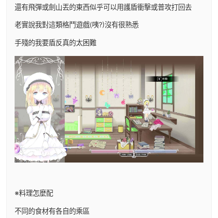
還有飛彈或劍山丟的東西似乎可以用護盾衝擊或普攻打回去
老實說我對這類格鬥遊戲(咦?)沒有很熟悉
手殘的我要盾反真的太困難
※料理怎麼配
不同的食材有各自的乘區