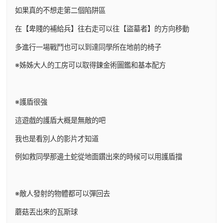
如果真的不想走第二個陷阱區
在【卑賤的補給兵】往右走可以往【盜墓者】的方向移動
多進行一場戰鬥也可以到達同學所在地前的椅子
※姊姊大人的工房可以取得鍊金術圖鑑和基本配方
※護盾很強
這遊戲的護盾大概是無敵的吧
我也是看別人的影片才知道
例如救同學那邊土蛇從地面鑽出來的時候可以用護盾擋
※敵人發射的物體都可以彈回去
蘑菇丟出來的瓦斯球