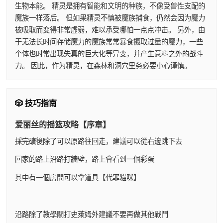
生物本能。 精灵是拥有智能和文明的种族，不像受兽性支配的
魔族一样落后。 但如果精灵不慎被魔族捕食，仍然会因为魔力
被吸取而变得非常虚弱，难以承受哪怕一点点冲击。 另外，由
于无法长时间存储魔力的魔族常常暴食摄取过量的魔力，一些
个体也时常出现失真的巨大化等异变，并产生意料之外的战斗
力。 因此，作为精灵，在森林和洞穴里务必要小心谨慎。
🎲 技巧指南
爱丽丝的摇篮攻略【序章】
採完礦後除了可以原路往回走，建議可以從右邊跳下去
回家的路上沿路打牆壁，路上會看到一個彩蛋
其中有一個房間可以拿道具【代罪貓咪】
沿路除了教學關打史萊姆外建議不要再做其他戰鬥