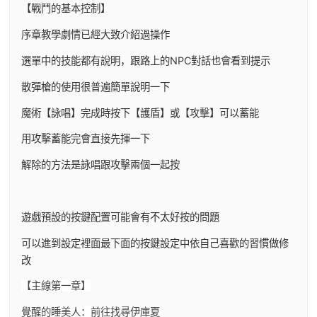
【戰鬥的基本控制】
序章教學劇情已經大致介紹過操作
選單中的技能都有說明，跟路上的NPC對話也會看到提示
散彈槍的使用很普遍簡單說明一下
魔術【詠唱】完成時按下【護盾】或【攻擊】可以蓄能
用攻擊蓄能完會直接先揮一下
解除的方法是詠唱跟攻擊兩個一起按
遊戲預設的按鍵配置可能會有不太好按的問題
可以進到設定裡面最下面的按鍵設定中依自己喜歡的習慣做修
改
【主線第一章】
覺醒的睡美人：前往找尋伊庫夏