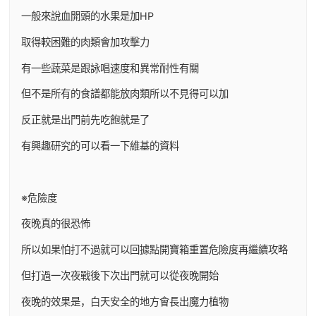
一般來說血開頭的水果是加HP
取得較困難的肉類會加攻擊力
有一些蔬菜是跟詠唱速度和異常耐性有關
但不是所有的食譜都能放肉類所以不見得可以加
反正就是出門前先吃飽就是了
有興趣研究的可以看一下維基的資料
※危險度
夜晚真的很恐怖
所以如果怕打不過就可以回據點開寶箱重置危險度再繼續攻略
但打過一次夜戰後下次出門就可以從夜晚開始
夜晚的效果是，白天安全的地方會長出魔力植物