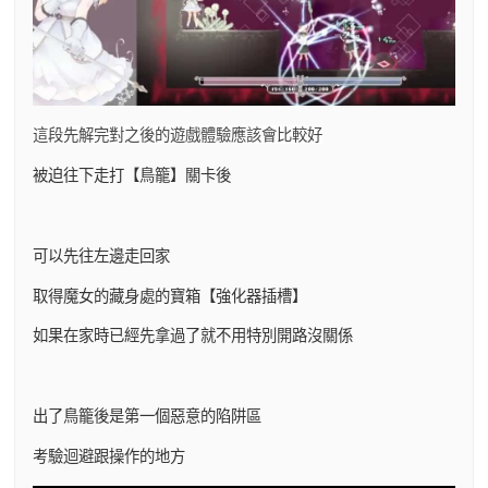
這段先解完對之後的遊戲體驗應該會比較好
被迫往下走打【鳥籠】關卡後
可以先往左邊走回家
取得魔女的藏身處的寶箱【強化器插槽】
如果在家時已經先拿過了就不用特別開路沒關係
出了鳥籠後是第一個惡意的陷阱區
考驗迴避跟操作的地方