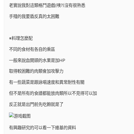
老實說我對這類格鬥遊戲(咦?)沒有很熟悉
手殘的我要盾反真的太困難
※料理怎麼配
不同的食材有各自的乘區
一般來說血開頭的水果是加HP
取得較困難的肉類會加攻擊力
有一些蔬菜是跟詠唱速度和異常耐性有關
但不是所有的食譜都能放肉類所以不見得可以加
反正就是出門前先吃飽就是了
有興趣研究的可以看一下維基的資料