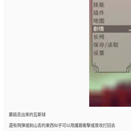
蘑菇丟出來的瓦斯球
還有飛彈或劍山丟的東西似乎可以用護盾衝擊或普攻打回去