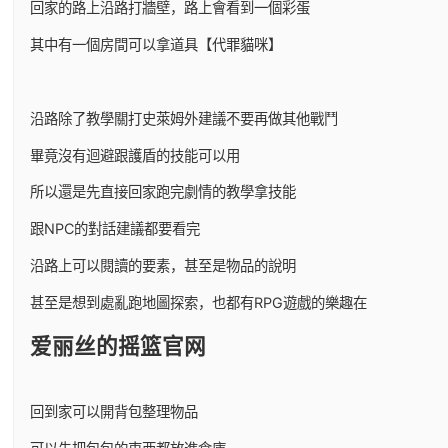
回家的路上沿路打牆壁，路上會看到一個彩蛋
其中有一個房間可以拿道具【代罪貓咪】
沿路除了教學關打史萊姆外建議不要再做其他戰鬥
畢竟沒有迴避跟護盾的技能可以用
所以還是先直接回家跑完劇情的教學拿技能
跟NPC的對話建議都要看完
沿路上可以閱讀的要素，甚至是物品的說明
甚至是想到處亂跑地圖探索，也都有RPG遊戲的樂趣在
爱丽丝的摇篮官网
回到家可以開背包整理物品