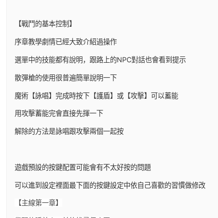
【戰鬥的基本控制】
序章教學劇情已經大致介紹過操作
選單中的技能都有說明，跟路上的NPC對話也會看到提示
散彈槍的使用很普遍簡單說明一下
魔術【詠唱】完成時按下【護盾】或【攻擊】可以蓄能
用攻擊蓄能完會直接先揮一下
解除的方法是詠唱跟攻擊兩個一起按
遊戲預設的按鍵配置可能會有不太好按的問題
可以進到設定裡面最下面的按鍵設定中依自己喜歡的習慣做修改
【主線第一章】