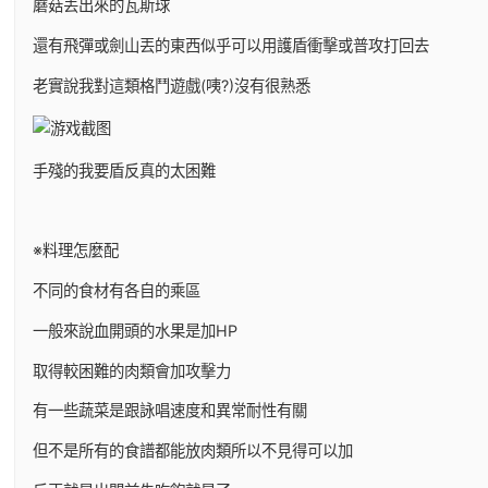
蘑菇丟出來的瓦斯球
還有飛彈或劍山丟的東西似乎可以用護盾衝擊或普攻打回去
老實說我對這類格鬥遊戲(咦?)沒有很熟悉
手殘的我要盾反真的太困難
※料理怎麼配
不同的食材有各自的乘區
一般來說血開頭的水果是加HP
取得較困難的肉類會加攻擊力
有一些蔬菜是跟詠唱速度和異常耐性有關
但不是所有的食譜都能放肉類所以不見得可以加