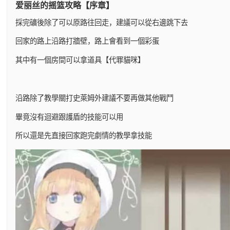
爱丽丝的摇篮攻略【序章】
採完礦後除了可以原路往回走，建議可以從右邊跳下去
回家的路上沿路打牆壁，路上會看到一個彩蛋
其中有一個房間可以拿道具【代罪貓咪】
沿路除了教學關打史萊姆外建議不要再做其他戰鬥
畢竟沒有迴避跟護盾的技能可以用
所以還是先直接回家跑完劇情的教學拿技能