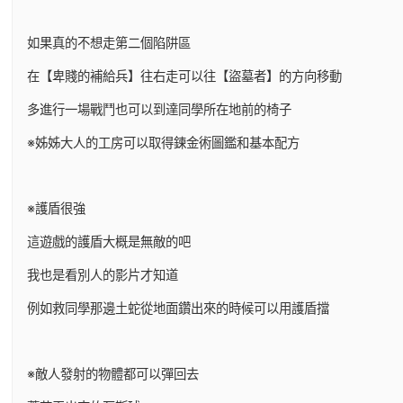
如果真的不想走第二個陷阱區
在【卑賤的補給兵】往右走可以往【盜墓者】的方向移動
多進行一場戰鬥也可以到達同學所在地前的椅子
※姊姊大人的工房可以取得鍊金術圖鑑和基本配方
※護盾很強
這遊戲的護盾大概是無敵的吧
我也是看別人的影片才知道
例如救同學那邊土蛇從地面鑽出來的時候可以用護盾擋
※敵人發射的物體都可以彈回去