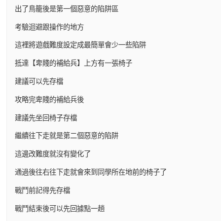
出了鳥籠後是第一個惡意的陷阱區
考驗迴避跟操作的地方
這裡將遊戲難度設定成最簡單會少一些陷阱
抵達【卑賤的補給兵】上方有一張椅子
建議可以先存檔
攻略完卑賤的補給兵後
建議先坐回椅子存檔
繼續往下走就是第二個惡意的陷阱
這邊改難度就沒有變化了
通過後往右往下走就會來到同學所在地前的椅子了
戰鬥前記得先存檔
戰鬥結束後可以先回據點一趟