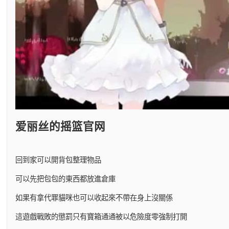
爱丽丝的摇篮官网
回到家可以開背包整理物品
可以先把包包的東西都放進倉庫
如果有拿代罪貓咪也可以收起來不帶在身上沒關係
這遊戲戰敗的懲罰只有寶箱通通被以危險度零強制打開