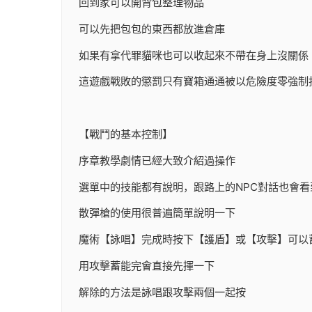
回到家可以開背包整理物品
可以先把包包的東西都放進倉庫
如果有拿代罪貓咪也可以收起來不帶在身上沒關係
這遊戲戰敗的懲罰只有寶箱通通被以危險度零強制
【戰鬥的基本控制】
序章教學劇情已經大致介紹過操作
選單中的技能都有說明，跟路上的NPC對話也會看
散彈槍的使用很普遍簡單說明一下
魔術【詠唱】完成時按下【護盾】或【攻擊】可以
用攻擊蓄能完會直接先揮一下
解除的方法是詠唱跟攻擊兩個一起按