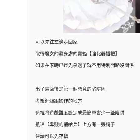
可以先往左邊走回家
取得魔女的藏身處的寶箱【強化器插槽】
如果在家時已經先拿過了就不用特別開路沒關係
出了鳥籠後是第一個惡意的陷阱區
考驗迴避跟操作的地方
這裡將遊戲難度設定成最簡單會少一些陷阱
抵達【卑賤的補給兵】上方有一張椅子
建議可以先存檔