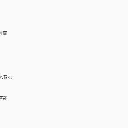
打開
到提示
蓄能