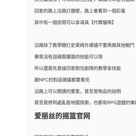
回家的路上沿路打牆壁，路上會看到一個彩蛋
其中有一個房間可以拿道具【代罪貓咪】
沿路除了教學關打史萊姆外建議不要再做其他戰鬥
畢竟沒有迴避跟護盾的技能可以用
所以還是先直接回家跑完劇情的教學拿技能
跟NPC的對話建議都要看完
沿路上可以閱讀的要素，甚至是物品的說明
甚至是想到處亂跑地圖探索，也都有RPG遊戲的樂
爱丽丝的摇篮官网