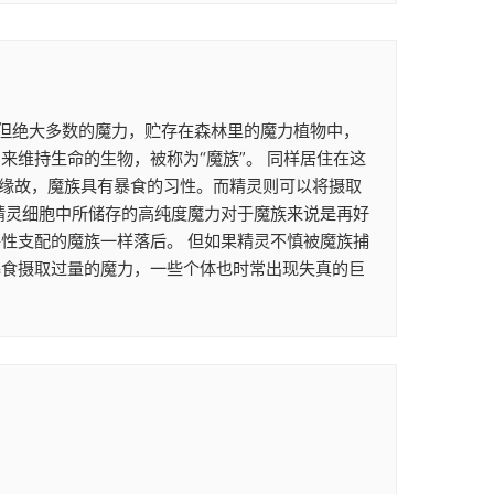
。 但绝大多数的魔力，贮存在森林里的魔力植物中，
维持生命的生物，被称为“魔族”。 同样居住在这
的缘故，魔族具有暴食的习性。而精灵则可以将摄取
精灵细胞中所储存的高纯度魔力对于魔族来说是再好
性支配的魔族一样落后。 但如果精灵不慎被魔族捕
暴食摄取过量的魔力，一些个体也时常出现失真的巨