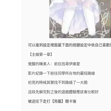
可以進到設定裡面最下面的按鍵設定中依自己喜歡
【主線第一章】
覺醒的睡美人：前往找尋伊庫夏
影片紀錄一下前往同學所在地的最短路線
初見的時候其實找不到路繞了一大圈
這段先解完對之後的遊戲體驗應該會比較好
被迫往下走打【鳥籠】關卡後