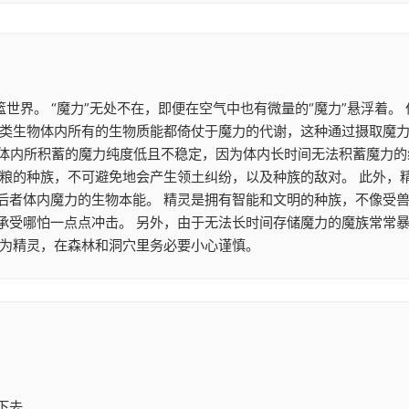
篮世界。 “魔力”无处不在，即便在空气中也有微量的“魔力”悬浮着
类生物体内所有的生物质能都倚仗于魔力的代谢，这种通过摄取魔力来
魔族体内所积蓄的魔力纯度低且不稳定，因为体内长时间无法积蓄魔力
食粮的种族，不可避免地会产生领土纠纷，以及种族的敌对。 此外，
后者体内魔力的生物本能。 精灵是拥有智能和文明的种族，不像受兽
承受哪怕一点点冲击。 另外，由于无法长时间存储魔力的魔族常常
作为精灵，在森林和洞穴里务必要小心谨慎。
下去