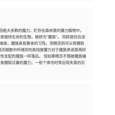
。 但绝大多数的魔力，贮存在森林里的魔力植物中，
维持生命的生物，被称为“魔族”。 同样居住在这
的缘故，魔族具有暴食的习性。而精灵则可以将摄取
精灵细胞中所储存的高纯度魔力对于魔族来说是再好
性支配的魔族一样落后。 但如果精灵不慎被魔族捕
暴食摄取过量的魔力，一些个体也时常出现失真的巨