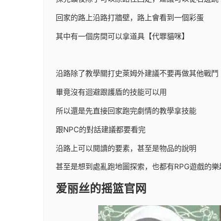
回家的路上沿路打牆壁，路上會看到一個彩蛋
其中有一個房間可以拿道具【代罪貓咪】
沿路除了教學關打史萊姆外建議不要再做其他戰鬥
畢竟沒有迴避跟護盾的技能可以用
所以還是先直接回家跑完劇情的教學拿技能
跟NPC的對話建議都要看完
沿路上可以閱讀的要素，甚至是物品的說明
甚至是想到處亂跑地圖探索，也都有RPG遊戲的樂
爱丽丝的摇篮官网