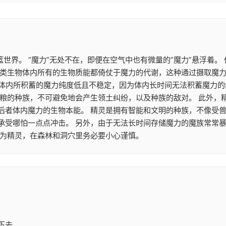
篮世界。 “魔力”无处不在，即便在空气中也有微量的“魔力”悬浮着
类生物体内所有的生物质能都倚仗于魔力的代谢，这种通过摄取魔力来
魔族体内所积蓄的魔力纯度低且不稳定，因为体内长时间无法积蓄魔力
食粮的种族，不可避免地会产生领土纠纷，以及种族的敌对。 此外，
后者体内魔力的生物本能。 精灵是拥有智能和文明的种族，不像受兽
承受哪怕一点点冲击。 另外，由于无法长时间存储魔力的魔族常常
作为精灵，在森林和洞穴里务必要小心谨慎。
下去