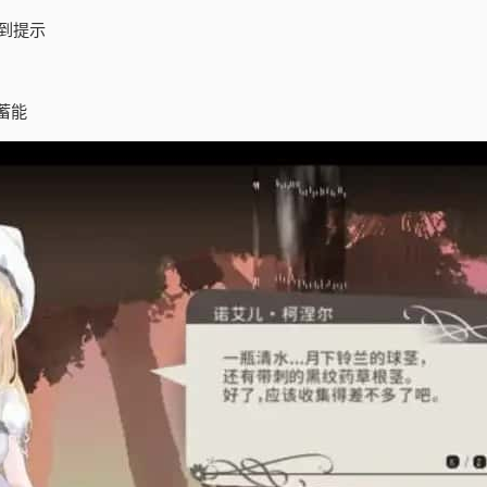
到提示
蓄能