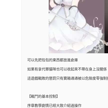
可以先把包包的東西都放進倉庫
如果有拿代罪貓咪也可以收起來不帶在身上沒關係
這遊戲戰敗的懲罰只有寶箱通通被以危險度零強制
【戰鬥的基本控制】
序章教學劇情已經大致介紹過操作