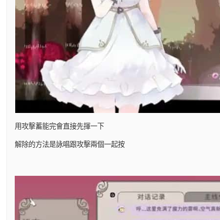
用攻擊蓄能完會直接先揮一下
解除的方法是詠唱跟攻擊兩個一起按