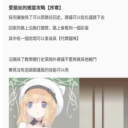
爱丽丝的摇篮攻略【序章】
採完礦後除了可以原路往回走，建議可以從右邊跳下去
回家的路上沿路打牆壁，路上會看到一個彩蛋
其中有一個房間可以拿道具【代罪貓咪】
沿路除了教學關打史萊姆外建議不要再做其他戰鬥
畢竟沒有迴避跟護盾的技能可以用