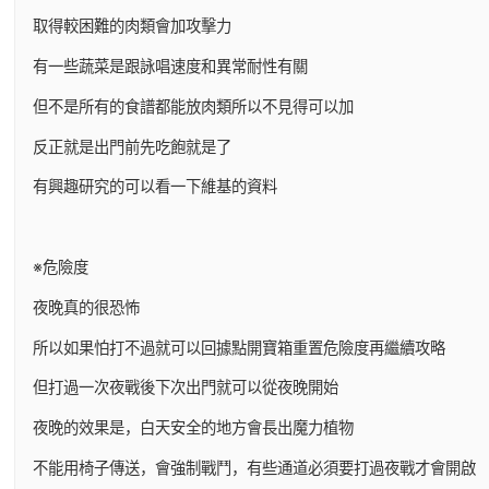
取得較困難的肉類會加攻擊力
有一些蔬菜是跟詠唱速度和異常耐性有關
但不是所有的食譜都能放肉類所以不見得可以加
反正就是出門前先吃飽就是了
有興趣研究的可以看一下維基的資料
※危險度
夜晚真的很恐怖
所以如果怕打不過就可以回據點開寶箱重置危險度再繼續攻略
但打過一次夜戰後下次出門就可以從夜晚開始
夜晚的效果是，白天安全的地方會長出魔力植物
不能用椅子傳送，會強制戰鬥，有些通道必須要打過夜戰才會開啟