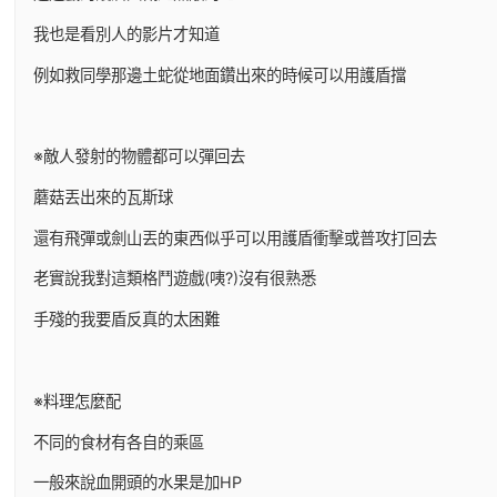
我也是看別人的影片才知道
例如救同學那邊土蛇從地面鑽出來的時候可以用護盾擋
※敵人發射的物體都可以彈回去
蘑菇丟出來的瓦斯球
還有飛彈或劍山丟的東西似乎可以用護盾衝擊或普攻打回去
老實說我對這類格鬥遊戲(咦?)沒有很熟悉
手殘的我要盾反真的太困難
※料理怎麼配
不同的食材有各自的乘區
一般來說血開頭的水果是加HP