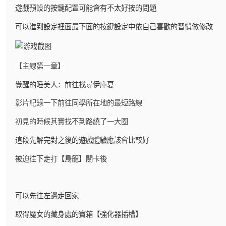
遊戲預設的按鍵配置可能會有不太好按的問題
可以進到設定裡面最下面的按鍵設定中依自己喜歡的習慣做修改
【主線第一章】
覺醒的睡美人：前往找尋伊庫夏
影片紀錄一下前往同學所在地的最短路線
初見的時候其實找不到路繞了一大圈
這段先解完對之後的遊戲體驗應該會比較好
被迫往下走打【鳥籠】關卡後
可以先往左邊走回家
取得魔女的藏身處的寶箱【強化器插槽】