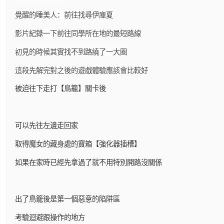
覺醒的睡美人：前往找尋伊庫夏
影片紀錄一下前往同學所在地的最短路線
初見的時候其實找不到路繞了一大圈
這段先解完對之後的遊戲體驗應該會比較好
被迫往下走打【鳥籠】關卡後
可以先往左邊走回家
取得魔女的藏身處的寶箱【強化器插槽】
如果在家時已經先拿過了就不用特別開路沒關係
出了鳥籠後是第一個惡意的陷阱區
考驗迴避跟操作的地方