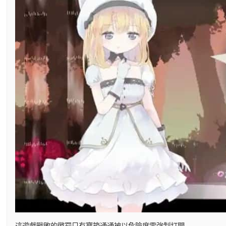
這遊戲戰敗的懲罰只有寶箱通通被以危險度零強制打開