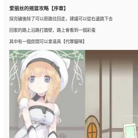
爱丽丝的摇篮攻略【序章】
採完礦後除了可以原路往回走，建議可以從右邊跳下去
回家的路上沿路打牆壁，路上會看到一個彩蛋
其中有一個房間可以拿道具【代罪貓咪】