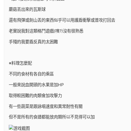
蘑菇丟出來的瓦斯球
還有飛彈或劍山丟的東西似乎可以用護盾衝擊或普攻打回去
老實說我對這類格鬥遊戲(咦?)沒有很熟悉
手殘的我要盾反真的太困難
※料理怎麼配
不同的食材有各自的乘區
一般來說血開頭的水果是加HP
取得較困難的肉類會加攻擊力
有一些蔬菜是跟詠唱速度和異常耐性有關
但不是所有的食譜都能放肉類所以不見得可以加