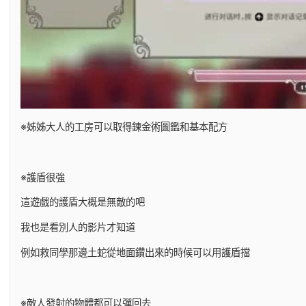
※姊姊大人的工房可以取得鍊金術圖鑑和基本配方
※護盾很強
這遊戲的護盾大概是無敵的吧
我也是看別人的影片才知道
例如救同學那邊土蛇從地面鑽出來的時候可以用護盾擋
※敵人發射的物體都可以彈回去