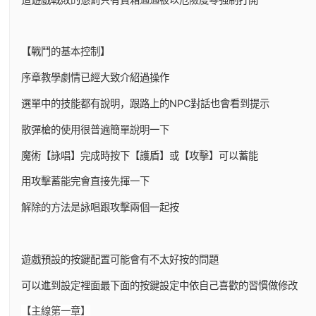
【戰鬥的基本控制】
序章教學劇情已經大致介紹過操作
選單中的技能都有說明，跟路上的NPC對話也會看到提示
散彈槍的使用很普遍簡單說明一下
魔術【詠唱】完成時按下【護盾】或【攻擊】可以蓄能
用攻擊蓄能完會直接先揮一下
解除的方法是詠唱跟攻擊兩個一起按
遊戲預設的按鍵配置可能會有不太好按的問題
可以進到設定裡面最下面的按鍵設定中依自己喜歡的習慣做修改
【主線第一章】