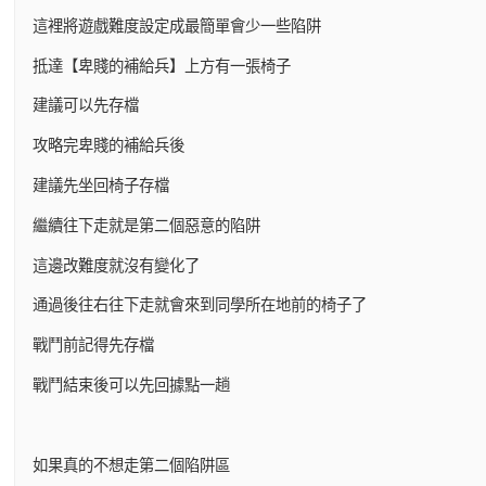
這裡將遊戲難度設定成最簡單會少一些陷阱
抵達【卑賤的補給兵】上方有一張椅子
建議可以先存檔
攻略完卑賤的補給兵後
建議先坐回椅子存檔
繼續往下走就是第二個惡意的陷阱
這邊改難度就沒有變化了
通過後往右往下走就會來到同學所在地前的椅子了
戰鬥前記得先存檔
戰鬥結束後可以先回據點一趟
如果真的不想走第二個陷阱區