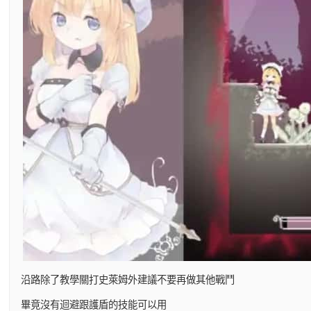
沿路除了教學關打史萊姆外建議不要再做其他戰鬥
畢竟沒有迴避跟護盾的技能可以用