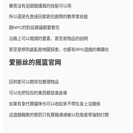
畢竟沒有迴避跟護盾的技能可以用
所以還是先直接回家跑完劇情的教學拿技能
跟NPC的對話建議都要看完
沿路上可以閱讀的要素，甚至是物品的說明
甚至是想到處亂跑地圖探索，也都有RPG遊戲的樂趣在
爱丽丝的摇篮官网
回到家可以開背包整理物品
可以先把包包的東西都放進倉庫
如果有拿代罪貓咪也可以收起來不帶在身上沒關係
這遊戲戰敗的懲罰只有寶箱通通被以危險度零強制打開