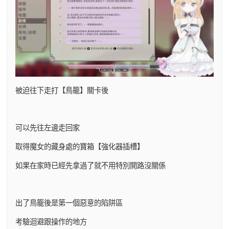
被迫往下走打【鳥籠】關卡後
可以先往左邊走回家
取得魔女的藏身處的寶箱【強化器插槽】
如果在家時已經先拿過了就不用特別開路沒關係
出了鳥籠後是第一個惡意的陷阱區
考驗迴避跟操作的地方