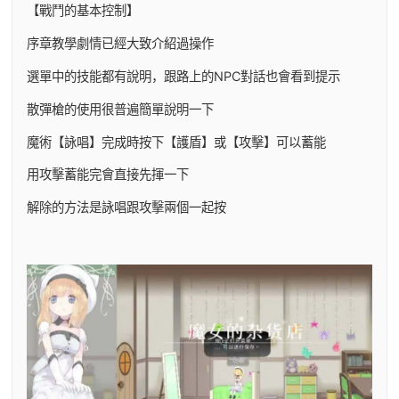
【戰鬥的基本控制】
序章教學劇情已經大致介紹過操作
選單中的技能都有說明，跟路上的NPC對話也會看到提示
散彈槍的使用很普遍簡單說明一下
魔術【詠唱】完成時按下【護盾】或【攻擊】可以蓄能
用攻擊蓄能完會直接先揮一下
解除的方法是詠唱跟攻擊兩個一起按