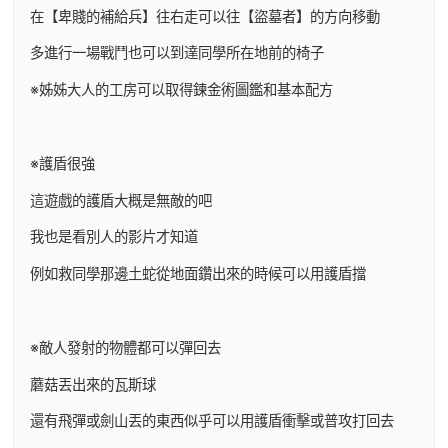
在【卑賤的補給兵】往右走可以往【盜墓者】的方向移動
多進行一場戰鬥也可以到達同學所在地前的椅子
※姊姊大人的工房可以取得鍊金術圖鑑和基本配方
※護盾很強
這遊戲的護盾大概是無敵的吧
我也是看別人的影片才知道
例如救同學那邊土蛇從地面鑽出來的時候可以用護盾擋
※敵人發射的物體都可以彈回去
蘑菇丟出來的瓦斯球
還有飛彈或劍山丟的東西似乎可以用護盾衝擊或普攻打回去