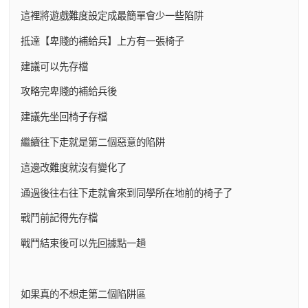
這裡將遊戲難度設定成最簡單會少一些陷阱
抵達【卑賤的補給兵】上方有一張椅子
建議可以先存檔
攻略完卑賤的補給兵後
建議先坐回椅子存檔
繼續往下走就是第二個惡意的陷阱
這邊改難度就沒有變化了
通過後往右往下走就會來到同學所在地前的椅子了
戰鬥前記得先存檔
戰鬥結束後可以先回據點一趟
如果真的不想走第二個陷阱區