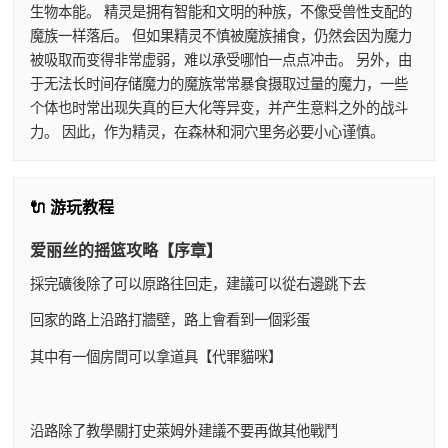
生物本能。 精灵是拥有智能和文明的种族，不像受兽性支配的
魔族一样落后。 但如果精灵不慎被魔族捕食，仍然会因为魔力
被吸取而变得非常虚弱，难以承受哪怕一点点冲击。 另外，由
于无法长时间存储魔力的魔族常常暴食摄取过量的魔力，一些
个体也时常出现失真的巨大化等异变，并产生意料之外的战斗
力。 因此，作为精灵，在森林和洞穴里务必要小心谨慎。
🔌 游玩教程
爱丽丝的摇篮攻略【序章】
採完礦後除了可以原路往回走，建議可以從右邊跳下去
回家的路上沿路打牆壁，路上會看到一個彩蛋
其中有一個房間可以拿道具【代罪貓咪】
沿路除了教學關打史萊姆外建議不要再做其他戰鬥