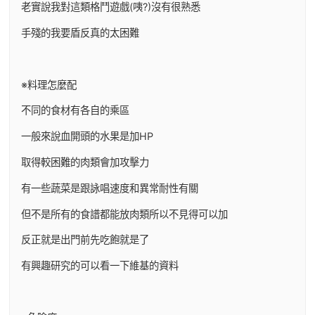
老實說我對這類格鬥遊戲(咦?)沒有很熟悉
手殘的我要盾反真的太困難
※料理怎麼配
不同的食材有各自的乘區
一般來說血開頭的水果是加HP
取得較困難的肉類會加攻擊力
有一些蔬菜是跟詠唱速度和異常耐性有關
但不是所有的食譜都能放肉類所以不見得可以加
反正就是出門前先吃飽就是了
有興趣研究的可以看一下維基的資料