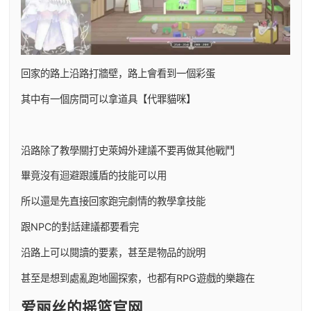
回家的路上沿路打牆壁，路上會看到一個彩蛋
其中有一個房間可以拿道具【代罪貓咪】
沿路除了教學關打史萊姆外建議不要再做其他戰鬥
畢竟沒有迴避跟護盾的技能可以用
所以還是先直接回家跑完劇情的教學拿技能
跟NPC的對話建議都要看完
沿路上可以閱讀的要素，甚至是物品的說明
甚至是想到處亂跑地圖探索，也都有RPG遊戲的樂趣在
爱丽丝的摇篮官网