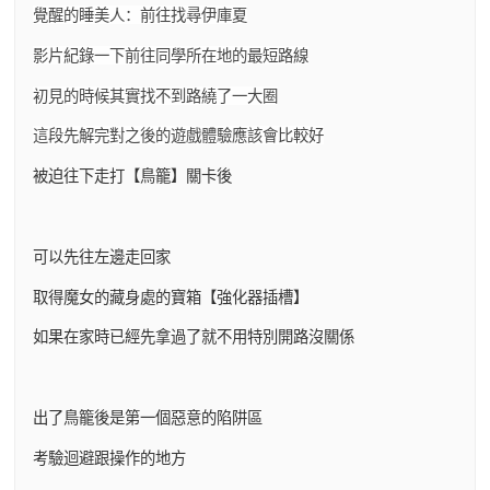
覺醒的睡美人：前往找尋伊庫夏
影片紀錄一下前往同學所在地的最短路線
初見的時候其實找不到路繞了一大圈
這段先解完對之後的遊戲體驗應該會比較好
被迫往下走打【鳥籠】關卡後
可以先往左邊走回家
取得魔女的藏身處的寶箱【強化器插槽】
如果在家時已經先拿過了就不用特別開路沒關係
出了鳥籠後是第一個惡意的陷阱區
考驗迴避跟操作的地方