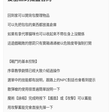
回到家可以開背包整理物品
可以先把包包的東西都放進倉庫
如果有拿代罪貓咪也可以收起來不帶在身上沒關係
這遊戲戰敗的懲罰只有寶箱通通被以危險度零強制打開
【戰鬥的基本控制】
序章教學劇情已經大致介紹過操作
選單中的技能都有說明，跟路上的NPC對話也會看到提示
散彈槍的使用很普遍簡單說明一下
魔術【詠唱】完成時按下【護盾】或【攻擊】可以蓄能
用攻擊蓄能完會直接先揮一下