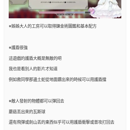
※姊姊大人的工房可以取得鍊金術圖鑑和基本配方
※護盾很強
這遊戲的護盾大概是無敵的吧
我也是看別人的影片才知道
例如救同學那邊土蛇從地面鑽出來的時候可以用護盾擋
※敵人發射的物體都可以彈回去
蘑菇丟出來的瓦斯球
還有飛彈或劍山丟的東西似乎可以用護盾衝擊或普攻打回去