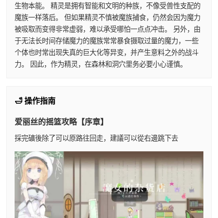
生物本能。 精灵是拥有智能和文明的种族，不像受兽性支配的
魔族一样落后。 但如果精灵不慎被魔族捕食，仍然会因为魔力
被吸取而变得非常虚弱，难以承受哪怕一点点冲击。 另外，由
于无法长时间存储魔力的魔族常常暴食摄取过量的魔力，一些
个体也时常出现失真的巨大化等异变，并产生意料之外的战斗
力。 因此，作为精灵，在森林和洞穴里务必要小心谨慎。
🛁 操作指南
爱丽丝的摇篮攻略【序章】
採完礦後除了可以原路往回走，建議可以從右邊跳下去