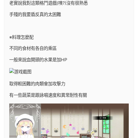
老實說我對這類格鬥遊戲(咦?)沒有很熟悉
手殘的我要盾反真的太困難
※料理怎麼配
不同的食材有各自的乘區
一般來說血開頭的水果是加HP
取得較困難的肉類會加攻擊力
有一些蔬菜是跟詠唱速度和異常耐性有關