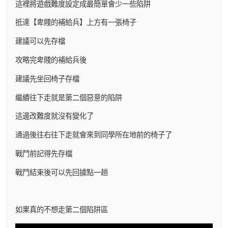
這裡將遊戲難度設定成最簡單會少一些陷阱
抵達【卑賤的補給兵】上方有一張椅子
建議可以先存檔
攻略完卑賤的補給兵後
建議先坐回椅子存檔
繼續往下走就是第二個惡意的陷阱
這邊改難度就沒有變化了
通過後往右往下走就會來到同學所在地前的椅子了
戰鬥前記得先存檔
戰鬥結束後可以先回據點一趟
如果真的不想走第二個陷阱區