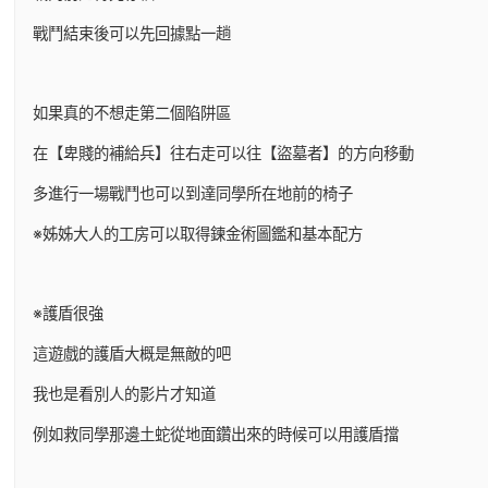
戰鬥結束後可以先回據點一趟
如果真的不想走第二個陷阱區
在【卑賤的補給兵】往右走可以往【盜墓者】的方向移動
多進行一場戰鬥也可以到達同學所在地前的椅子
※姊姊大人的工房可以取得鍊金術圖鑑和基本配方
※護盾很強
這遊戲的護盾大概是無敵的吧
我也是看別人的影片才知道
例如救同學那邊土蛇從地面鑽出來的時候可以用護盾擋