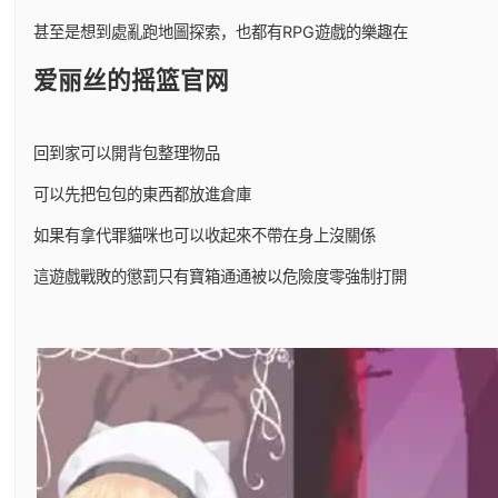
甚至是想到處亂跑地圖探索，也都有RPG遊戲的樂趣在
爱丽丝的摇篮官网
回到家可以開背包整理物品
可以先把包包的東西都放進倉庫
如果有拿代罪貓咪也可以收起來不帶在身上沒關係
這遊戲戰敗的懲罰只有寶箱通通被以危險度零強制打開