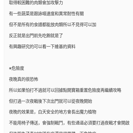
取得較困難的肉類會加攻擊力
有一些蔬菜是跟詠唱速度和異常耐性有關
但不是所有的食譜都能放肉類所以不見得可以加
反正就是出門前先吃飽就是了
有興趣研究的可以看一下維基的資料
※危險度
夜晚真的很恐怖
所以如果怕打不過就可以回據點開寶箱重置危險度再繼續攻略
但打過一次夜戰後下次出門就可以從夜晚開始
夜晚的效果是，白天安全的地方會長出魔力植物
不能用椅子傳送，會強制戰鬥，有些通道必須要打過夜戰才會開啟