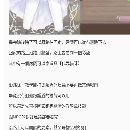
採完礦後除了可以原路往回走，建議可以從右邊跳下去
回家的路上沿路打牆壁，路上會看到一個彩蛋
其中有一個房間可以拿道具【代罪貓咪】
沿路除了教學關打史萊姆外建議不要再做其他戰鬥
畢竟沒有迴避跟護盾的技能可以用
所以還是先直接回家跑完劇情的教學拿技能
跟NPC的對話建議都要看完
沿路上可以閱讀的要素，甚至是物品的說明