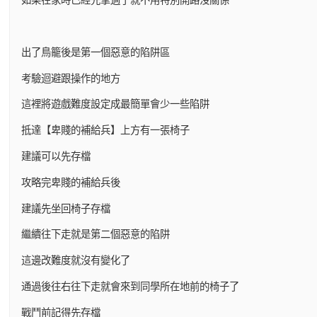
出了鳥籠後是第一個惡意的陷阱區
考驗迴避跟操作的地方
這裡將遊戲難度設定成最簡單會少一些陷阱
抵達【卑賤的補給兵】上方有一張椅子
建議可以先存檔
攻略完卑賤的補給兵後
建議先坐回椅子存檔
繼續往下走就是第二個惡意的陷阱
這邊改難度就沒有變化了
通過後往右往下走就會來到同學所在地前的椅子了
戰鬥前記得先存檔