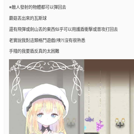
※敵人發射的物體都可以彈回去
蘑菇丟出來的瓦斯球
還有飛彈或劍山丟的東西似乎可以用護盾衝擊或普攻打回去
老實說我對這類格鬥遊戲(咦?)沒有很熟悉
手殘的我要盾反真的太困難