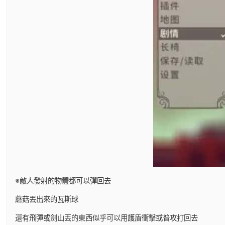
※敵人發射的物體都可以彈回去
蘑菇丟出來的瓦斯球
還有飛彈或劍山丟的東西似乎可以用護盾衝擊或普攻打回去