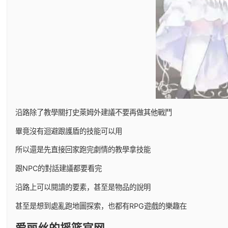
沿路除了教學關打史萊姆外建議不要再做其他戰鬥
畢竟沒有迴避跟護盾的技能可以用
所以還是先直接回家跑完劇情的教學拿技能
跟NPC的對話建議都要看完
沿路上可以閱讀的要素，甚至是物品的說明
甚至是想到處亂跑地圖探索，也都有RPG遊戲的樂趣在
爱丽丝的摇篮官网