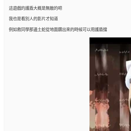
這遊戲的護盾大概是無敵的吧
我也是看別人的影片才知道
例如救同學那邊土蛇從地面鑽出來的時候可以用護盾擋