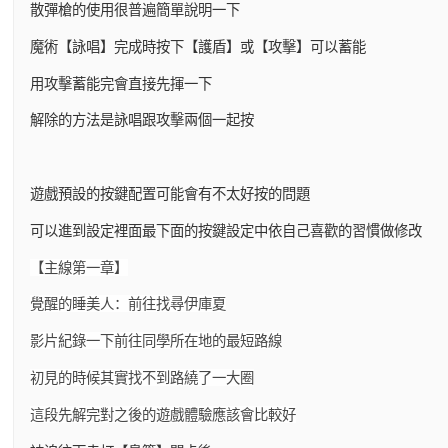
散彈槍的使用很普遍簡單說明一下
魔術【詠唱】完成時按下【護盾】或【攻擊】可以蓄能
用攻擊蓄能完會直接先揮一下
解除的方法是詠唱跟攻擊兩個一起按
遊戲預設的按鍵配置可能會有不太好按的問題
可以進到設定裡面最下面的按鍵設定中依自己喜歡的習慣做修改
【主線第一章】
覺醒的睡美人：前往找尋伊庫夏
影片紀錄一下前往同學所在地的最短路線
初見的時候其實找不到路繞了一大圈
這段先解完對之後的遊戲體驗應該會比較好