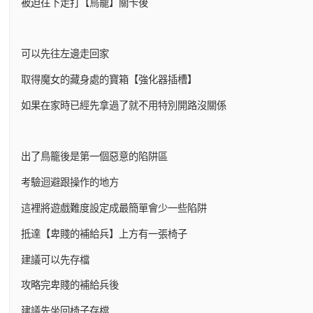
被迫往下走打【鳥籠】關卡後
可以先往左邊走回家
取得魔女的藏身處的寶箱【強化器插槽】
如果在家時已經先拿過了就不用特別開路沒關係
出了鳥籠後是第一個惡意的陷阱區
考驗迴避跟操作的地方
這裡將遊戲難度設定成最簡單會少一些陷阱
抵達【卑賤的補給兵】上方有一張椅子
建議可以先存檔
攻略完卑賤的補給兵後
建議先坐回椅子存檔