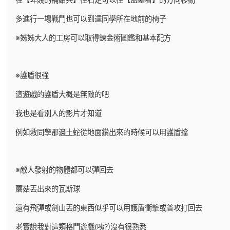
多進行一場戰鬥也可以到達同學所在地前的椅子
※姊姊大人的工房可以取得鍊金術圖鑑和基本配方
※護盾很強
這遊戲的護盾大概是無敵的吧
我也是看別人的影片才知道
例如救同學那邊土蛇從地面鑽出來的時候可以用護盾擋
※敵人發射的物體都可以彈回去
蘑菇丟出來的瓦斯球
還有飛彈或劍山丟的東西似乎可以用護盾衝擊或普攻打回去
老實說我對這類格鬥遊戲(咦?)沒有很熟悉