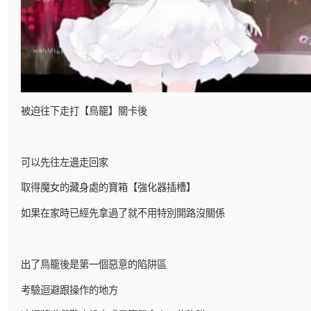
被迫往下走打【鳥籠】關卡後
可以先往左邊走回家
取得魔女的藏身處的寶箱【強化器插槽】
如果在家時已經先拿過了就不用特別開路沒關係
出了鳥籠後是第一個惡意的陷阱區
考驗迴避跟操作的地方