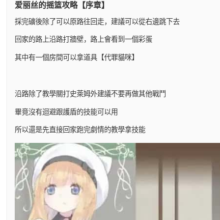
爱丽丝的摇篮攻略【序章】
採完礦後除了可以原路往回走，建議可以從右邊跳下去
回家的路上沿路打牆壁，路上會看到一個彩蛋
其中有一個房間可以拿道具【代罪貓咪】
沿路除了教學關打史萊姆外建議不要再做其他戰鬥
畢竟沒有迴避跟護盾的技能可以用
所以還是先直接回家跑完劇情的教學拿技能