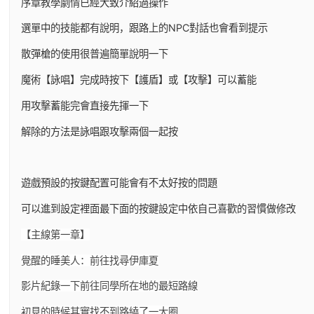
序章教學劇情已經大致介紹過操作
選單中的技能都有說明，跟路上的NPC對話也會看到提示
散彈槍的使用很普遍簡單說明一下
魔術【詠唱】完成時按下【護盾】或【攻擊】可以蓄能
用攻擊蓄能完會直接先揮一下
解除的方法是詠唱跟攻擊兩個一起按
遊戲預設的按鍵配置可能會有不太好按的問題
可以進到設定裡面最下面的按鍵設定中依自己喜歡的習慣做修改
【主線第一章】
覺醒的睡美人：前往找尋伊庫夏
影片紀錄一下前往同學所在地的最短路線
初見的時候其實找不到路繞了一大圈