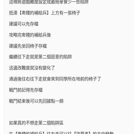
這裡將遊戲難度設定成最簡單會少一些陷阱
抵達【卑賤的補給兵】上方有一張椅子
建議可以先存檔
攻略完卑賤的補給兵後
建議先坐回椅子存檔
繼續往下走就是第二個惡意的陷阱
這邊改難度就沒有變化了
通過後往右往下走就會來到同學所在地前的椅子了
戰鬥前記得先存檔
戰鬥結束後可以先回據點一趟
如果真的不想走第二個陷阱區
在【卑賤的補給兵】往右走可以往【盜墓者】的方向移動