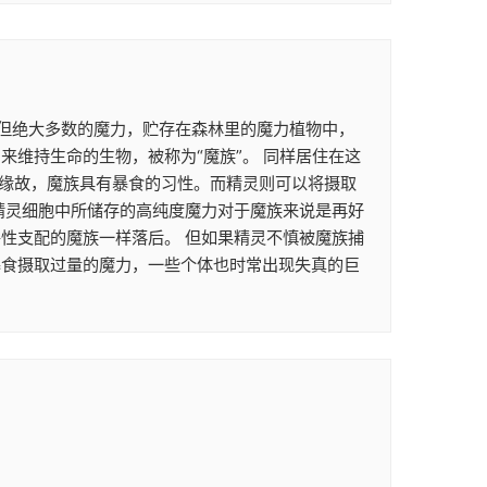
。 但绝大多数的魔力，贮存在森林里的魔力植物中，
维持生命的生物，被称为“魔族”。 同样居住在这
的缘故，魔族具有暴食的习性。而精灵则可以将摄取
精灵细胞中所储存的高纯度魔力对于魔族来说是再好
性支配的魔族一样落后。 但如果精灵不慎被魔族捕
暴食摄取过量的魔力，一些个体也时常出现失真的巨