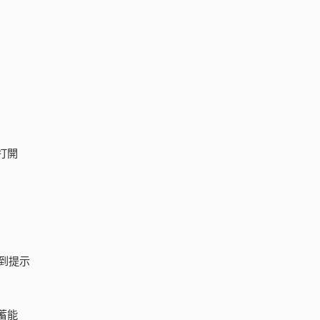
打開
到提示
蓄能