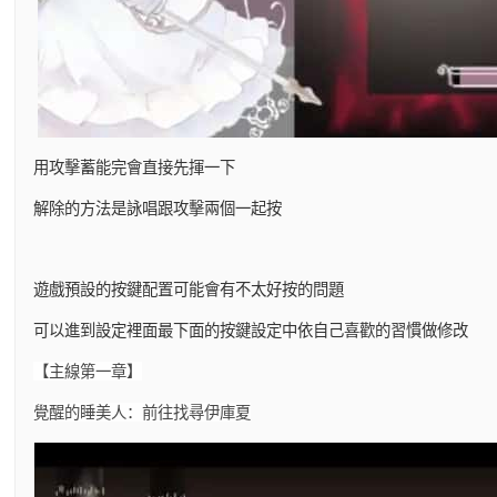
用攻擊蓄能完會直接先揮一下
解除的方法是詠唱跟攻擊兩個一起按
遊戲預設的按鍵配置可能會有不太好按的問題
可以進到設定裡面最下面的按鍵設定中依自己喜歡的習慣做修改
【主線第一章】
覺醒的睡美人：前往找尋伊庫夏