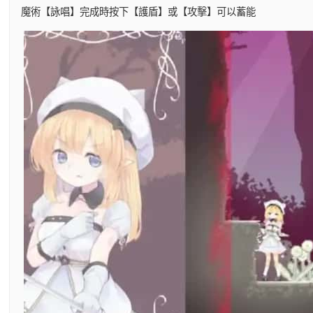
魔術【詠唱】完成時按下【護盾】或【攻擊】可以蓄能