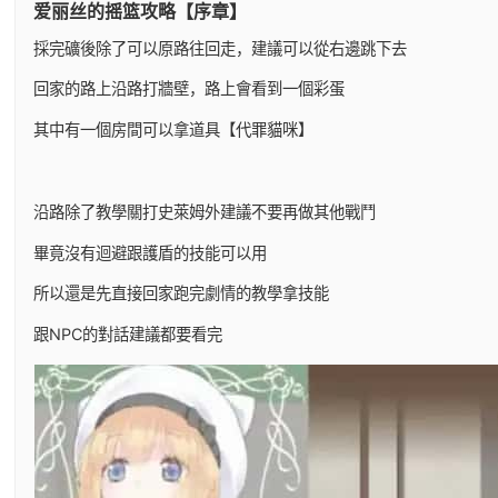
爱丽丝的摇篮攻略【序章】
採完礦後除了可以原路往回走，建議可以從右邊跳下去
回家的路上沿路打牆壁，路上會看到一個彩蛋
其中有一個房間可以拿道具【代罪貓咪】
沿路除了教學關打史萊姆外建議不要再做其他戰鬥
畢竟沒有迴避跟護盾的技能可以用
所以還是先直接回家跑完劇情的教學拿技能
跟NPC的對話建議都要看完