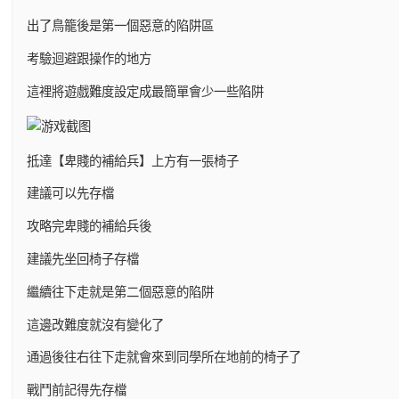
出了鳥籠後是第一個惡意的陷阱區
考驗迴避跟操作的地方
這裡將遊戲難度設定成最簡單會少一些陷阱
抵達【卑賤的補給兵】上方有一張椅子
建議可以先存檔
攻略完卑賤的補給兵後
建議先坐回椅子存檔
繼續往下走就是第二個惡意的陷阱
這邊改難度就沒有變化了
通過後往右往下走就會來到同學所在地前的椅子了
戰鬥前記得先存檔