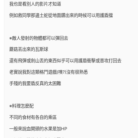
我也是看別人的影片才知道
例如救同學那邊土蛇從地面鑽出來的時候可以用護盾擋
※敵人發射的物體都可以彈回去
蘑菇丟出來的瓦斯球
還有飛彈或劍山丟的東西似乎可以用護盾衝擊或普攻打回去
老實說我對這類格鬥遊戲(咦?)沒有很熟悉
手殘的我要盾反真的太困難
※料理怎麼配
不同的食材有各自的乘區
一般來說血開頭的水果是加HP