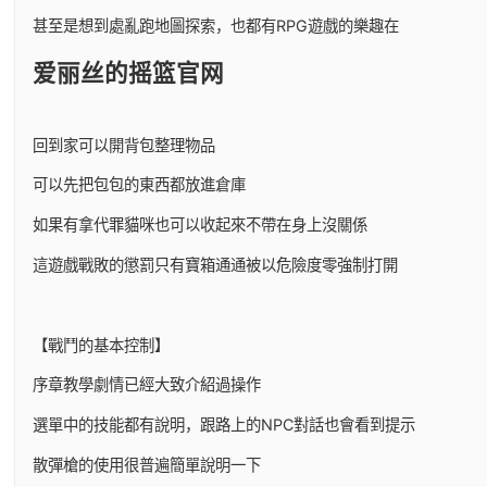
甚至是想到處亂跑地圖探索，也都有RPG遊戲的樂趣在
爱丽丝的摇篮官网
回到家可以開背包整理物品
可以先把包包的東西都放進倉庫
如果有拿代罪貓咪也可以收起來不帶在身上沒關係
這遊戲戰敗的懲罰只有寶箱通通被以危險度零強制打開
【戰鬥的基本控制】
序章教學劇情已經大致介紹過操作
選單中的技能都有說明，跟路上的NPC對話也會看到提示
散彈槍的使用很普遍簡單說明一下