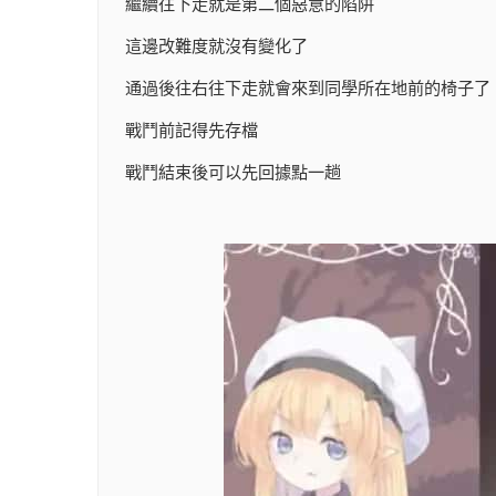
繼續往下走就是第二個惡意的陷阱
這邊改難度就沒有變化了
通過後往右往下走就會來到同學所在地前的椅子了
戰鬥前記得先存檔
戰鬥結束後可以先回據點一趟