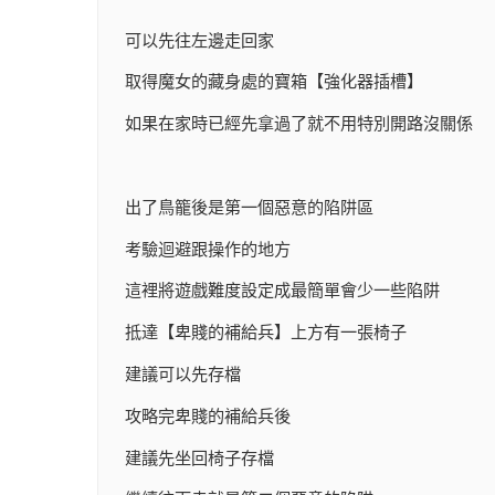
可以先往左邊走回家
取得魔女的藏身處的寶箱【強化器插槽】
如果在家時已經先拿過了就不用特別開路沒關係
出了鳥籠後是第一個惡意的陷阱區
考驗迴避跟操作的地方
這裡將遊戲難度設定成最簡單會少一些陷阱
抵達【卑賤的補給兵】上方有一張椅子
建議可以先存檔
攻略完卑賤的補給兵後
建議先坐回椅子存檔