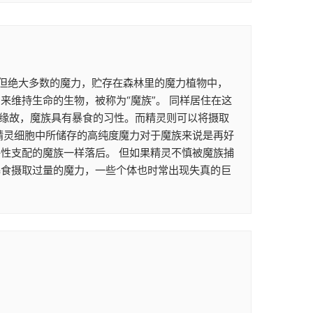
。 但绝大多数的魔力，贮存在森林里的魔力植物中，
维持生命的生物，被称为“魔族”。 同样居住在这
的缘故，魔族具有暴食的习性。而精灵则可以将摄取
精灵细胞中所储存的高纯度魔力对于魔族来说是再好
性支配的魔族一样落后。 但如果精灵不慎被魔族捕
暴食摄取过量的魔力，一些个体也时常出现失真的巨