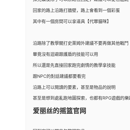
回家的路上沿路打牆壁，路上會看到一個彩蛋
其中有一個房間可以拿道具【代罪貓咪】
沿路除了教學關打史萊姆外建議不要再做其他戰鬥
畢竟沒有迴避跟護盾的技能可以用
所以還是先直接回家跑完劇情的教學拿技能
跟NPC的對話建議都要看完
沿路上可以閱讀的要素，甚至是物品的說明
甚至是想到處亂跑地圖探索，也都有RPG遊戲的樂
爱丽丝的摇篮官网