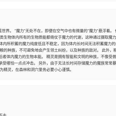
篮世界。 “魔力”无处不在，即便在空气中也有微量的“魔力”悬浮着
类生物体内所有的生物质能都倚仗于魔力的代谢，这种通过摄取魔力来
魔族体内所积蓄的魔力纯度低且不稳定，因为体内长时间无法积蓄魔力
食粮的种族，不可避免地会产生领土纠纷，以及种族的敌对。 此外，
后者体内魔力的生物本能。 精灵是拥有智能和文明的种族，不像受兽
承受哪怕一点点冲击。 另外，由于无法长时间存储魔力的魔族常常
作为精灵，在森林和洞穴里务必要小心谨慎。
下去