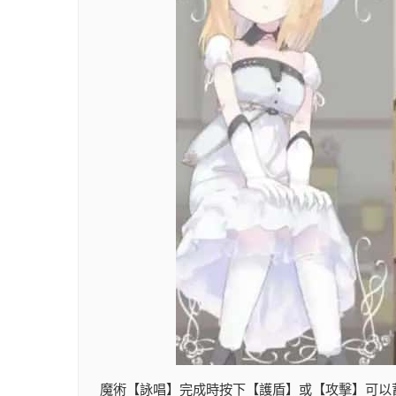
魔術【詠唱】完成時按下【護盾】或【攻擊】可以