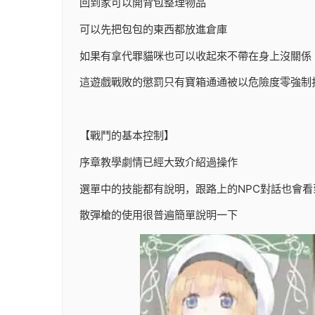
回到家可以開背包整理物品
可以先把包包的東西都放進倉庫
如果有拿代罪貓咪也可以收起來不帶在身上沒關係
這遊戲戰敗的懲罰只有寶箱通通被以危險度零強制
【戰鬥的基本控制】
序章教學劇情已經大致介紹過操作
選單中的技能都有說明，跟路上的NPC對話也會看
散彈槍的使用很普遍簡單說明一下