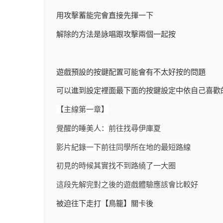
用攻擊蓄能完會直接先揮一下
解除的方法是詠唱跟攻擊兩個一起按
遊戲預設的按鍵配置可能會有不太好按的問題
可以進到設定裡面最下面的按鍵設定中依自己喜歡
【主線第一章】
覺醒的睡美人：前往找尋伊庫夏
影片紀錄一下前往同學所在地的最短路線
初見的時候其實找不到路繞了一大圈
這段先解完對之後的遊戲體驗應該會比較好
被迫往下走打【鳥籠】關卡後