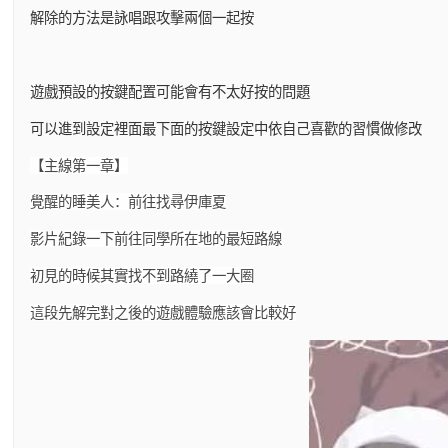
解除的方法是詠唱跟攻擊兩個一起按
遊戲預設的按鍵配置可能會有不太好按的問題
可以進到設定裡面最下面的按鍵設定中依自己喜歡的習慣做修改
【主線第一章】
覺醒的睡美人：前往找尋伊庫夏
影片紀錄一下前往同學所在地的最短路線
初見的時候其實找不到路繞了一大圈
這段先解完對之後的遊戲體驗應該會比較好