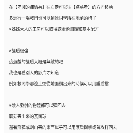
在【卑賤的補給兵】往右走可以往【盜墓者】的方向移動
多進行一場戰鬥也可以到達同學所在地前的椅子
※姊姊大人的工房可以取得鍊金術圖鑑和基本配方
※護盾很強
這遊戲的護盾大概是無敵的吧
我也是看別人的影片才知道
例如救同學那邊土蛇從地面鑽出來的時候可以用護盾擋
※敵人發射的物體都可以彈回去
蘑菇丟出來的瓦斯球
還有飛彈或劍山丟的東西似乎可以用護盾衝擊或普攻打回去