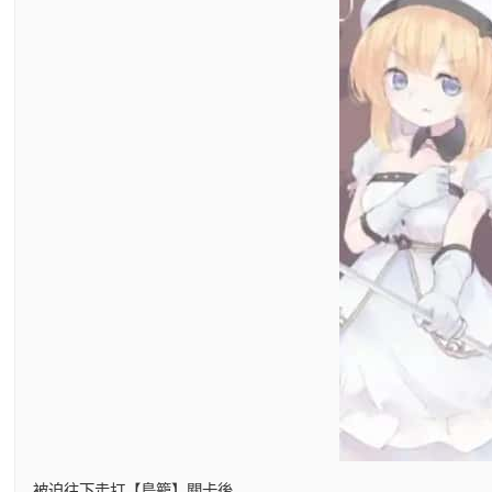
被迫往下走打【鳥籠】關卡後