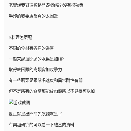
老實說我對這類格鬥遊戲(咦?)沒有很熟悉
手殘的我要盾反真的太困難
※料理怎麼配
不同的食材有各自的乘區
一般來說血開頭的水果是加HP
取得較困難的肉類會加攻擊力
有一些蔬菜是跟詠唱速度和異常耐性有關
但不是所有的食譜都能放肉類所以不見得可以加
反正就是出門前先吃飽就是了
有興趣研究的可以看一下維基的資料