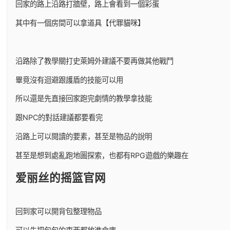
回家的路上沿路打牆壁，路上會看到一個彩蛋
其中有一個房間可以拿道具【代罪貓咪】
沿路除了教學關打史萊姆外建議不要再做其他戰鬥
畢竟沒有迴避跟護盾的技能可以用
所以還是先直接回家跑完劇情的教學拿技能
跟NPC的對話建議都要看完
沿路上可以閱讀的要素，甚至是物品的說明
甚至是想到處亂跑地圖探索，也都有RPG遊戲的樂趣在
爱丽丝的摇篮官网
回到家可以開背包整理物品