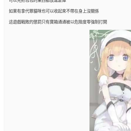
可以先把包包的東西都放進倉庫
如果有拿代罪貓咪也可以收起來不帶在身上沒關係
這遊戲戰敗的懲罰只有寶箱通通被以危險度零強制打開