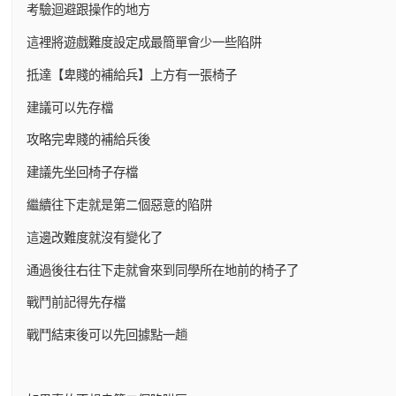
考驗迴避跟操作的地方
這裡將遊戲難度設定成最簡單會少一些陷阱
抵達【卑賤的補給兵】上方有一張椅子
建議可以先存檔
攻略完卑賤的補給兵後
建議先坐回椅子存檔
繼續往下走就是第二個惡意的陷阱
這邊改難度就沒有變化了
通過後往右往下走就會來到同學所在地前的椅子了
戰鬥前記得先存檔
戰鬥結束後可以先回據點一趟