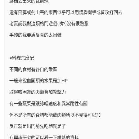
蘑菇丟出來的瓦斯球
還有飛彈或劍山丟的東西似乎可以用護盾衝擊或普攻打回去
老實說我對這類格鬥遊戲(咦?)沒有很熟悉
手殘的我要盾反真的太困難
※料理怎麼配
不同的食材有各自的乘區
一般來說血開頭的水果是加HP
取得較困難的肉類會加攻擊力
有一些蔬菜是跟詠唱速度和異常耐性有關
但不是所有的食譜都能放肉類所以不見得可以加
反正就是出門前先吃飽就是了
有興趣研究的可以看一下維基的資料