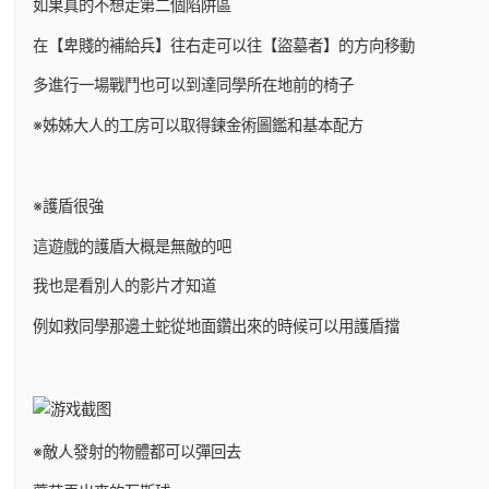
如果真的不想走第二個陷阱區
在【卑賤的補給兵】往右走可以往【盜墓者】的方向移動
多進行一場戰鬥也可以到達同學所在地前的椅子
※姊姊大人的工房可以取得鍊金術圖鑑和基本配方
※護盾很強
這遊戲的護盾大概是無敵的吧
我也是看別人的影片才知道
例如救同學那邊土蛇從地面鑽出來的時候可以用護盾擋
※敵人發射的物體都可以彈回去