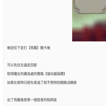
被迫往下走打【鳥籠】關卡後
可以先往左邊走回家
取得魔女的藏身處的寶箱【強化器插槽】
如果在家時已經先拿過了就不用特別開路沒關係
出了鳥籠後是第一個惡意的陷阱區