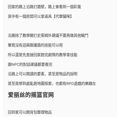
回家的路上沿路打牆壁，路上會看到一個彩蛋
其中有一個房間可以拿道具【代罪貓咪】
沿路除了教學關打史萊姆外建議不要再做其他戰鬥
畢竟沒有迴避跟護盾的技能可以用
所以還是先直接回家跑完劇情的教學拿技能
跟NPC的對話建議都要看完
沿路上可以閱讀的要素，甚至是物品的說明
甚至是想到處亂跑地圖探索，也都有RPG遊戲的樂趣在
爱丽丝的摇篮官网
回到家可以開背包整理物品