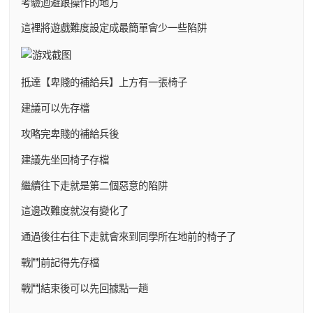
考驗迴避跟操作的地方
這裡將遊戲難度設定成最簡單會少一些陷阱
抵達【卑賤的補給兵】上方有一張椅子
建議可以先存檔
攻略完卑賤的補給兵後
建議先坐回椅子存檔
繼續往下走就是第二個惡意的陷阱
這邊改難度就沒有變化了
通過後往右往下走就會來到同學所在地前的椅子了
戰鬥前記得先存檔
戰鬥結束後可以先回據點一趟