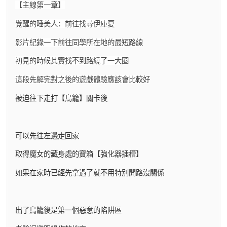
【主線第一章】
覺醒的睡美人：前往找尋伊庫夏
影片紀錄一下前往同學所在地的最短路線
初見的時候其實找不到路繞了一大圈
這段先解完對之後的遊戲體驗應該會比較好
被迫往下走打【鳥籠】關卡後
可以先往左邊走回家
取得魔女的藏身處的寶箱【強化器插槽】
如果在家時已經先拿過了就不用特別開路沒關係
出了鳥籠後是第一個惡意的陷阱區