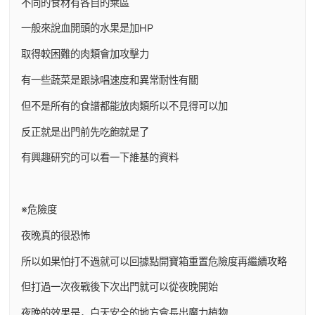
不同的食材有各自的乘區
一般來說血開頭的水果是加HP
取得較困難的肉類會加攻擊力
有一些蔬菜是跟詠唱速度和異常耐性有關
但不是所有的食譜都能放肉類所以不見得可以加
反正就是出門前先吃飽就是了
有興趣研究的可以看一下維基的資料
※危險度
夜晚真的很恐怖
所以如果怕打不過就可以回據點開寶箱重置危險度再繼續攻略
但打過一次夜戰後下次出門就可以從夜晚開始
夜晚的效果是，白天安全的地方會長出魔力植物