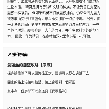
的精华，因此魔族有着积极攻击精灵，以夺取后者体内魔力的
生物本能。 精灵是拥有智能和文明的种族，不像受兽性支配的
魔族一样落后。 但如果精灵不慎被魔族捕食，仍然会因为魔力
被吸取而变得非常虚弱，难以承受哪怕一点点冲击。 另外，由
于无法长时间存储魔力的魔族常常暴食摄取过量的魔力，一些
个体也时常出现失真的巨大化等异变，并产生意料之外的战斗
力。 因此，作为精灵，在森林和洞穴里务必要小心谨慎。
📍 操作指南
爱丽丝的摇篮攻略【序章】
採完礦後除了可以原路往回走，建議可以從右邊跳下去
回家的路上沿路打牆壁，路上會看到一個彩蛋
其中有一個房間可以拿道具【代罪貓咪】
沿路除了教學關打史萊姆外建議不要再做其他戰鬥