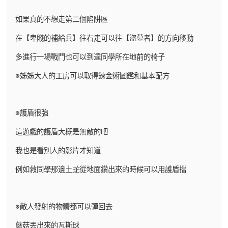
如果真的不想走第二個陷阱區
在【卑賤的補給兵】往右走可以往【盜墓者】的方向移動
多進行一場戰鬥也可以到達同學所在地前的椅子
※姊姊大人的工房可以取得鍊金術圖鑑和基本配方
※護盾很強
這遊戲的護盾大概是無敵的吧
我也是看別人的影片才知道
例如救同學那邊土蛇從地面鑽出來的時候可以用護盾擋
※敵人發射的物體都可以彈回去
蘑菇丟出來的瓦斯球