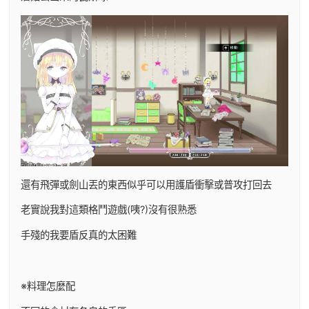
還有飛彈或劍山丟的東西似乎可以用護盾衝擊或普攻打回去
老實說我對這類格鬥遊戲(咦?)沒有很熟悉
手殘的我要盾反真的太困難
※料理怎麼配