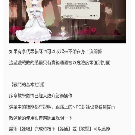
如果有拿代罪貓咪也可以收起來不帶在身上沒關係
這遊戲戰敗的懲罰只有寶箱通通被以危險度零強制打開
【戰鬥的基本控制】
序章教學劇情已經大致介紹過操作
選單中的技能都有說明，跟路上的NPC對話也會看到提示
散彈槍的使用很普遍簡單說明一下
魔術【詠唱】完成時按下【護盾】或【攻擊】可以蓄能