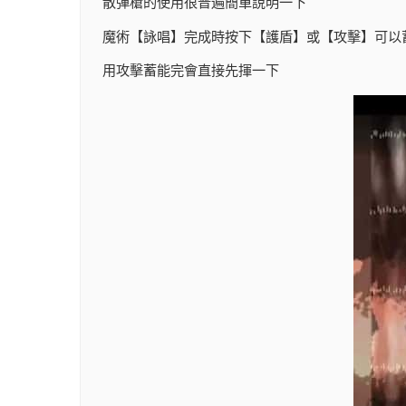
散彈槍的使用很普遍簡單說明一下
魔術【詠唱】完成時按下【護盾】或【攻擊】可以
用攻擊蓄能完會直接先揮一下