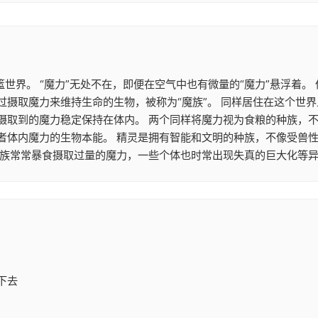
篮世界。 “魔力”无处不在，即便在空气中也有微量的“魔力”悬浮着
摄取魔力来维持生命的生物，被称为“魔族”。 同样居住在这个世界
摄取到的魔力稳定保持在体内。 两个同样将魔力视为食粮的种族，
者体内魔力的生物本能。 精灵是拥有智能和文明的种族，不像受兽
魔族常常暴食摄取过量的魔力，一些个体也时常出现失真的巨大化等异
下去