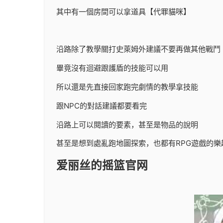
其中有一個房間可以拿道具【代罪貓咪】
沿路除了教學關打史萊姆外建議不要再做其他戰鬥
畢竟沒有迴避跟護盾的技能可以用
所以還是先直接回家跑完劇情的教學拿技能
跟NPC的對話建議都要看完
沿路上可以閱讀的要素，甚至是物品的說明
甚至是想到處亂跑地圖探索，也都有RPG遊戲的樂
爱丽丝的摇篮官网