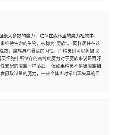
。 但绝大多数的魔力，贮存在森林里的魔力植物中，
维持生命的生物，被称为“魔族”。 同样居住在这
的缘故，魔族具有暴食的习性。而精灵则可以将摄取
精灵细胞中所储存的高纯度魔力对于魔族来说是再好
性支配的魔族一样落后。 但如果精灵不慎被魔族捕
暴食摄取过量的魔力，一些个体也时常出现失真的巨