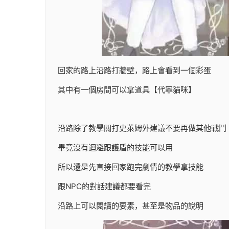
回家的路上沿路打牆壁，路上會看到一個彩蛋
其中有一個房間可以拿道具【代罪貓咪】
沿路除了教學關打史萊姆外建議不要再做其他戰鬥
畢竟沒有迴避跟護盾的技能可以用
所以還是先直接回家跑完劇情的教學拿技能
跟NPC的對話建議都要看完
沿路上可以閱讀的要素，甚至是物品的說明