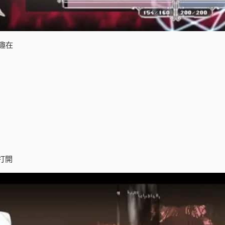
趣在
打開