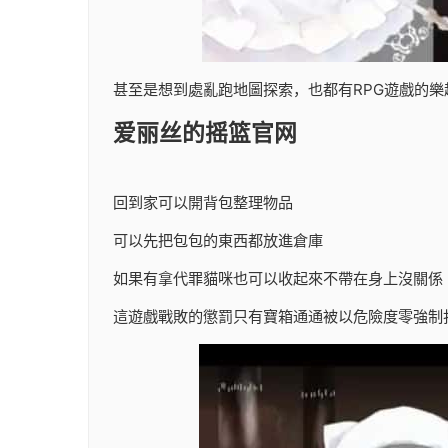
甚至是想到處亂跑地圖探索，也都有RPG遊戲的樂
爱丽丝的摇篮官网
回到家可以開背包整理物品
可以先把包包的東西都放進倉庫
如果有拿代罪貓咪也可以收起來不帶在身上沒關係
這遊戲戰敗的懲罰只有寶箱通通被以危險度零強制