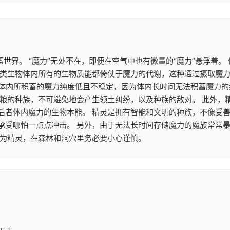
篮世界。 “魔力”无处不在，即便在空气中也有微量的“魔力”悬浮着
类生物体内所有的生物质能都倚仗于魔力的代谢，这种通过摄取魔力来
魔族体内所积蓄的魔力纯度低且不稳定，因为体内长时间无法积蓄魔力
食粮的种族，不可避免地会产生领土纠纷，以及种族的敌对。 此外，
后者体内魔力的生物本能。 精灵是拥有智能和文明的种族，不像受兽
承受哪怕一点点冲击。 另外，由于无法长时间存储魔力的魔族常常
作为精灵，在森林和洞穴里务必要小心谨慎。