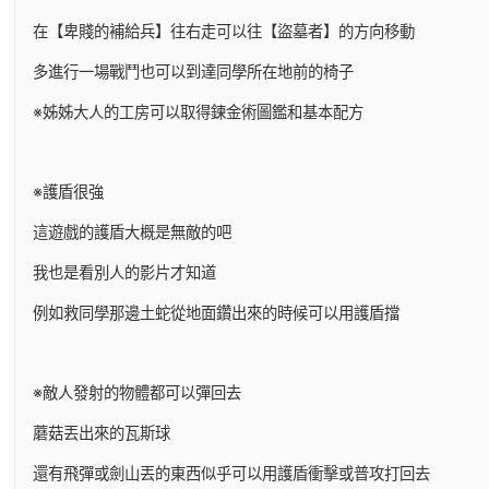
在【卑賤的補給兵】往右走可以往【盜墓者】的方向移動
多進行一場戰鬥也可以到達同學所在地前的椅子
※姊姊大人的工房可以取得鍊金術圖鑑和基本配方
※護盾很強
這遊戲的護盾大概是無敵的吧
我也是看別人的影片才知道
例如救同學那邊土蛇從地面鑽出來的時候可以用護盾擋
※敵人發射的物體都可以彈回去
蘑菇丟出來的瓦斯球
還有飛彈或劍山丟的東西似乎可以用護盾衝擊或普攻打回去