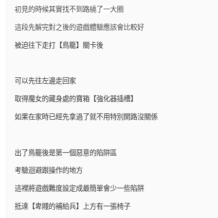
初見的時候其實找不到路繞了一大圈
這段先解完對之後的遊戲體驗應該會比較好
被迫往下走打【鳥籠】關卡後
可以先往左邊走回家
取得魔女的藏身處的寶箱【強化器插槽】
如果在家時已經先拿過了就不用特別開路沒關係
出了鳥籠後是第一個惡意的陷阱區
考驗迴避跟操作的地方
這裡將遊戲難度設定成最簡單會少一些陷阱
抵達【卑賤的補給兵】上方有一張椅子