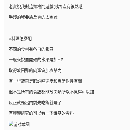
老實說我對這類格鬥遊戲(咦?)沒有很熟悉
手殘的我要盾反真的太困難
※料理怎麼配
不同的食材有各自的乘區
一般來說血開頭的水果是加HP
取得較困難的肉類會加攻擊力
有一些蔬菜是跟詠唱速度和異常耐性有關
但不是所有的食譜都能放肉類所以不見得可以加
反正就是出門前先吃飽就是了
有興趣研究的可以看一下維基的資料