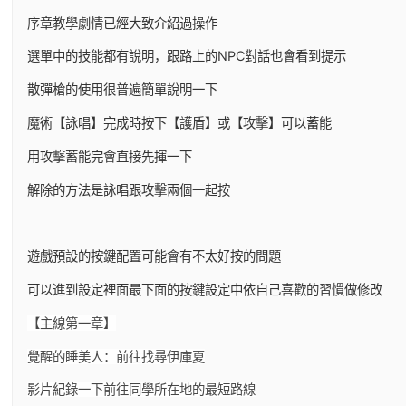
序章教學劇情已經大致介紹過操作
選單中的技能都有說明，跟路上的NPC對話也會看到提示
散彈槍的使用很普遍簡單說明一下
魔術【詠唱】完成時按下【護盾】或【攻擊】可以蓄能
用攻擊蓄能完會直接先揮一下
解除的方法是詠唱跟攻擊兩個一起按
遊戲預設的按鍵配置可能會有不太好按的問題
可以進到設定裡面最下面的按鍵設定中依自己喜歡的習慣做修改
【主線第一章】
覺醒的睡美人：前往找尋伊庫夏
影片紀錄一下前往同學所在地的最短路線