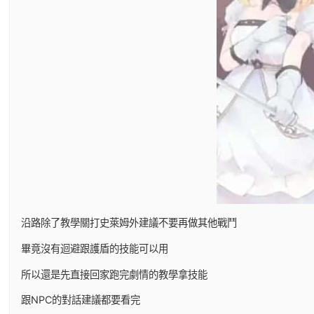
沿路除了教學關打史萊姆外建議不要再做其他戰鬥
畢竟沒有迴避跟護盾的技能可以用
所以還是先直接回家跑完劇情的教學拿技能
跟NPC的對話建議都要看完