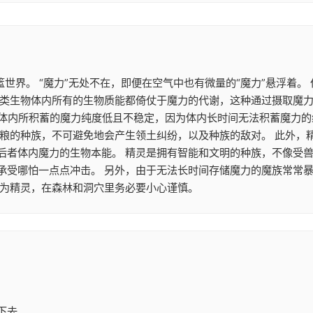
篮世界。 “魔力”无处不在，即便在空气中也有微量的“魔力”悬浮着
类生物体内所有的生物质能都倚仗于魔力的代谢，这种通过摄取魔力来
魔族体内所积蓄的魔力纯度低且不稳定，因为体内长时间无法积蓄魔力
食粮的种族，不可避免地会产生领土纠纷，以及种族的敌对。 此外，
后者体内魔力的生物本能。 精灵是拥有智能和文明的种族，不像受兽
承受哪怕一点点冲击。 另外，由于无法长时间存储魔力的魔族常常
作为精灵，在森林和洞穴里务必要小心谨慎。
下去