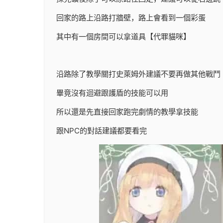
回家的路上沿路打牆壁，路上會看到一個彩蛋
其中有一個房間可以拿道具【代罪貓咪】
沿路除了教學關打史萊姆外建議不要再做其他戰鬥
畢竟沒有迴避跟護盾的技能可以用
所以還是先直接回家跑完劇情的教學拿技能
跟NPC的對話建議都要看完