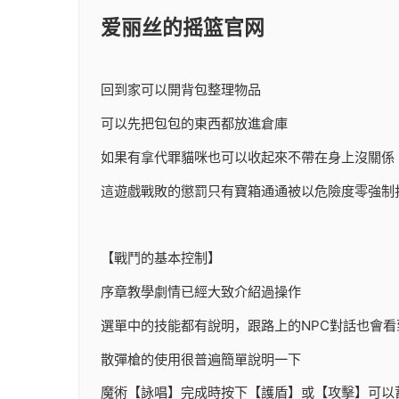
爱丽丝的摇篮官网
回到家可以開背包整理物品
可以先把包包的東西都放進倉庫
如果有拿代罪貓咪也可以收起來不帶在身上沒關係
這遊戲戰敗的懲罰只有寶箱通通被以危險度零強制
【戰鬥的基本控制】
序章教學劇情已經大致介紹過操作
選單中的技能都有說明，跟路上的NPC對話也會看
散彈槍的使用很普遍簡單說明一下
魔術【詠唱】完成時按下【護盾】或【攻擊】可以