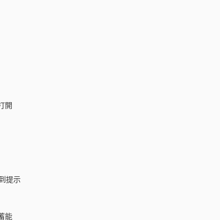
打開
到提示
蓄能