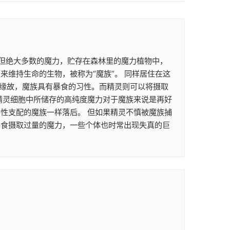
。 但绝大多数的魔力，贮存在森林里的魔力植物中，
维持生命的生物，被称为“魔族”。 同样居住在这
的缘故，魔族具有暴食的习性。而精灵则可以将摄取
精灵细胞中所储存的高纯度魔力对于魔族来说是再好
性支配的魔族一样落后。 但如果精灵不慎被魔族捕
暴食摄取过量的魔力，一些个体也时常出现失真的巨