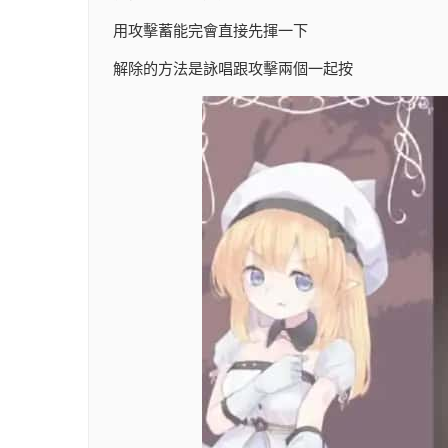
用攻擊蓄能完會直接先揮一下
解除的方法是詠唱跟攻擊兩個一起按