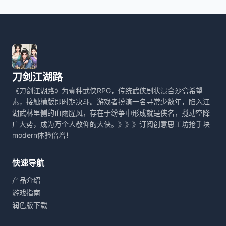
刀剑江湖路
《刀剑江湖路》为壹种武侠RPG，传统武侠剧状混合沙盒希望
素，接触横版即时期决斗。游戏者扮演一名寻常少数年，陷入江
湖武林里侧的血雨腥风，存在于纷争中形成就是侠名，搅动空降
广大势，成为万个人敬仰的大侠。》》》订阅创意思工坊抢手块
modern体验倍增！
快速导航
产品介绍
游戏指南
润色版下载