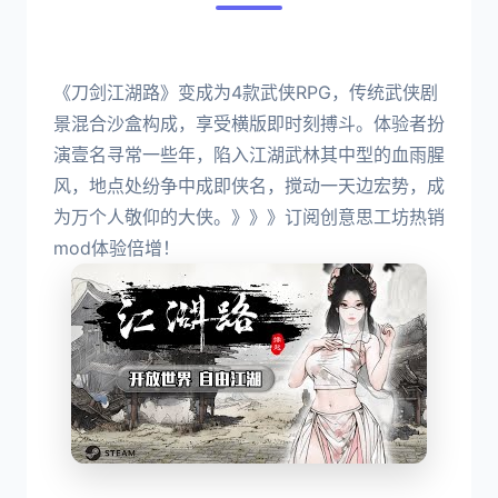
《刀剑江湖路》变成为4款武侠RPG，传统武侠剧
景混合沙盒构成，享受横版即时刻搏斗。体验者扮
演壹名寻常一些年，陷入江湖武林其中型的血雨腥
风，地点处纷争中成即侠名，搅动一天边宏势，成
为万个人敬仰的大侠。》》》订阅创意思工坊热销
mod体验倍增！