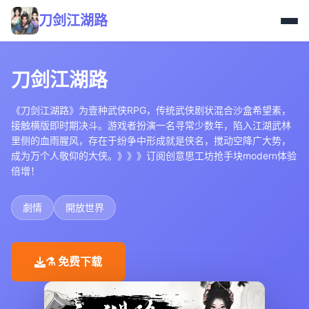
刀剑江湖路
刀剑江湖路
《刀剑江湖路》为壹种武侠RPG，传统武侠剧状混合沙盒希望素，
接触横版即时期决斗。游戏者扮演一名寻常少数年，陷入江湖武林
里侧的血雨腥风，存在于纷争中形成就是侠名，搅动空降广大势，
成为万个人敬仰的大侠。》》》订阅创意思工坊抢手块modern体验
倍增！
劇情
開放世界
⚗️ 免费下载