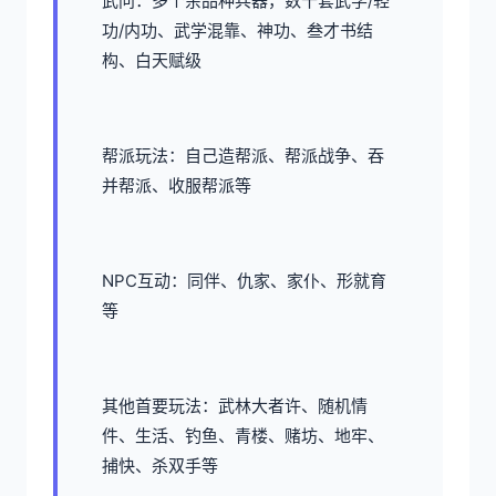
武问：多个余品种兵器，数十套武学/轻
功/内功、武学混靠、神功、叁才书结
构、白天赋级
帮派玩法：自己造帮派、帮派战争、吞
并帮派、收服帮派等
NPC互动：同伴、仇家、家仆、形就育
等
其他首要玩法：武林大者许、随机情
件、生活、钓鱼、青楼、赌坊、地牢、
捕快、杀双手等