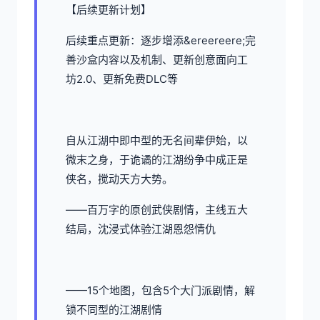
【后续更新计划】
后续重点更新：逐步增添&ereereere;完
善沙盒内容以及机制、更新创意面向工
坊2.0、更新免费DLC等
自从江湖中即中型的无名间辈伊始，以
微末之身，于诡谲的江湖纷争中成正是
侠名，搅动天方大势。
——百万字的原创武侠剧情，主线五大
结局，沈浸式体验江湖恩怨情仇
——15个地图，包含5个大门派剧情，解
锁不同型的江湖剧情