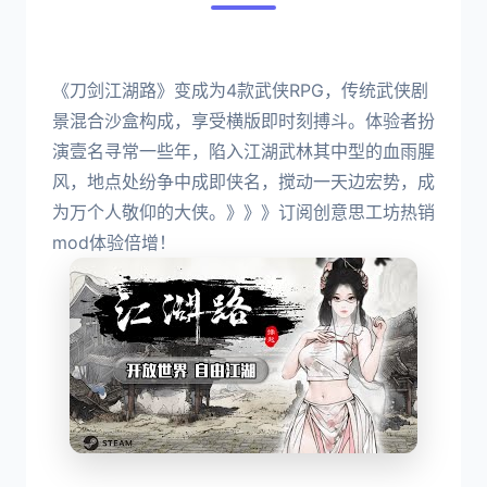
《刀剑江湖路》变成为4款武侠RPG，传统武侠剧
景混合沙盒构成，享受横版即时刻搏斗。体验者扮
演壹名寻常一些年，陷入江湖武林其中型的血雨腥
风，地点处纷争中成即侠名，搅动一天边宏势，成
为万个人敬仰的大侠。》》》订阅创意思工坊热销
mod体验倍增！