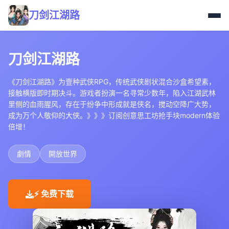
刀剑江湖路
刀剑江湖路
《刀剑江湖路》为壹种武侠RPG，传统武侠剧状混合沙盒希望素，
接触横版即时期决斗。游戏者扮演一名寻常少数年，陷入江湖武林
里侧的血雨腥风，存在于纷争中形成就是侠名，搅动空降广大势，
成为万个人敬仰的大侠。》》》订阅创意思工坊抢手块modern体验
倍增！
劇情
開放世界
⚡ 免费下载